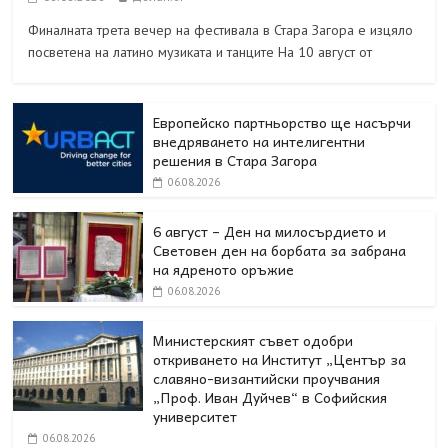
Финалната трета вечер на фестивала в Стара Загора е изцяло
посветена на латино музиката и танците На 10 август от
Европейско партньорство ще насърчи
внедряването на интелигентни
решения в Стара Загора
06.08.2026
6 август – Ден на милосърдието и
Световен ден на борбата за забрана
на ядреното оръжие
06.08.2026
Министерският съвет одобри
откриването на Институт „Център за
славяно-византийски проучвания
„Проф. Иван Дуйчев“ в Софийския
университет
06.08.2026