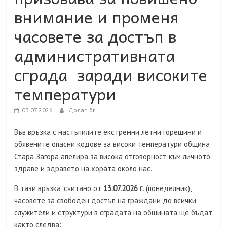
внимание и променя
часовете за достъп в
административната
сграда заради високите
температури
03.07.2026
Долап.бг
Във връзка с настъпилите екстремни летни горещини и
обявените опасни кодове за високи температури община
Стара Загора апелира за висока отговорност към личното
здраве и здравето на хората около нас.
В тази връзка, считано от
13.07.2026 г.
(понеделник),
часовете за свободен достъп на граждани до всички
служители и структури в сградата на общината ще бъдат
както следва: