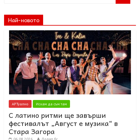
Най-новото
АРТуално
Искам да съм там
С латино ритми ще завърши
фестивалът „Август е музика“ в
Стара Загора
06.08.2026
Долап.бг