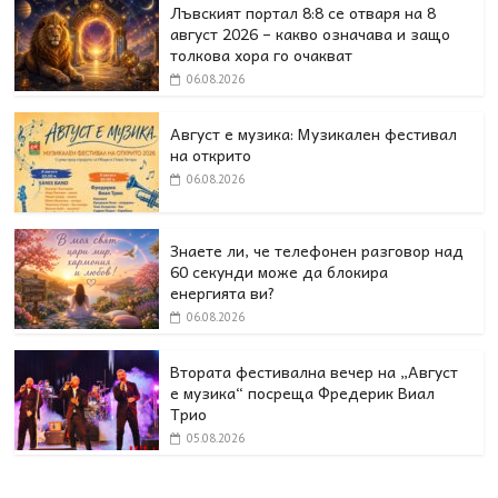
Лъвският портал 8:8 се отваря на 8
август 2026 – какво означава и защо
толкова хора го очакват
06.08.2026
Август е музика: Музикален фестивал
на открито
06.08.2026
Знаете ли, че телефонен разговор над
60 секунди може да блокира
енергията ви?
06.08.2026
Втората фестивална вечер на „Август
е музика“ посреща Фредерик Виал
Трио
05.08.2026