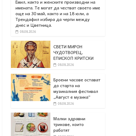
Емил, както и женските производни на
имената. Те могат да честват своето име
още на 30 май, както и на 18 юли, а
Трендафил избира да черпи между
днес и Цветница.
08.08.2026
СВЕТИ МИРОН
ЧУДОТВОРЕЦ,
ЕПИСКОП КРИТСКИ
08.08.2026
Броени часове остават
до старта на
музикалния фестивал
„Август е музика“
08.08.2026
Малки здравни
трикове, които
работят