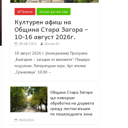
АРТуално
Искам да съм там
Културен афиш на
Община Стара Загора –
10-16 август 2026г.
08.08.2026
Долап.бг
10 август 2026 г. (понеделник) Програма
„България – загадки от вековете”: Пещери
подслони; Литературни игри; Арт ателие
„Сръчковци”. 10.00 –
Община Стара Загора
ще извърши
обработка на дървета
срещу листни въшки
по пешеходната зона
08.08.2026