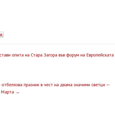
st
тави опита на Стара Загора във форум на Европейската
 отбелязва празник в чест на двама значими светци —
а Марта
→