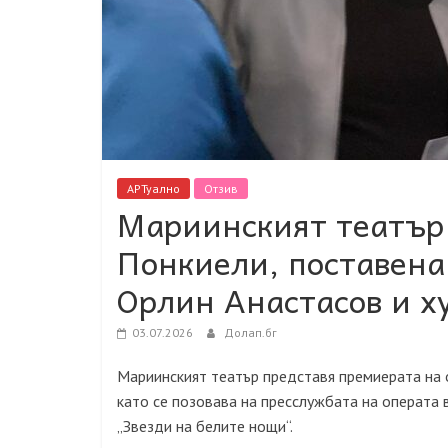
АРТуално
Отзив
Мариинският театър
Понкиели, поставена
Орлин Анастасов и 
03.07.2026
Долап.бг
Мариинският театър представя премиерата на 
като се позовава на пресслужбата на операта 
„Звезди на белите нощи“.