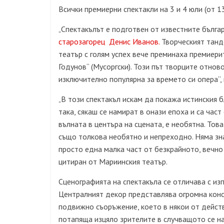
Всички премиерни спектакли на 3 и 4 юли (от 1
Спектакълът е подготвен от известните бълга
„
старозагорец Денис Иванов.
Творческият танд
театър с голям успех вече преминаха премиерит
Годунов“ (Мусоргски). Този път творците отнов
изключително популярна за времето си опера“,
В този спектакъл искам да покажа истинския б
„
така, сякаш се намират в онази епоха и са час
вълната в центъра на сцената, е необятна. Това
също толкова необятно и непреходно. Няма зна
просто една малка част от безкрайното, вечно 
цитиран от Мариинския театър.
Сценографията на спектакъла се отличава с из
Централният декор представлява огромна конст
подвижно съоръжение, което в някои от действ
потапяща изцяло зрителите в случващото се н