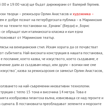
3:00 и 19:00 часа) ще бъдат дирижирани от Валерий Гергиев.
рски творци – режисьора Орлин Анастасов и
художника –
ем е добре познат на петербургската публика – в Мариинския
е на техните постановки на „Ернани“ (Верди) и „Борис
о се обръщат към италианската класика и към една
 поясняват от Мариинския театър.
лясък на венецианския стил. Искам хората да се почувстват
т от събитията. Най-високата конструкция в нашата постановка,
 е послание, което казва, че изкуството, което създаваме, е
чение дали аз създавам нещо, или други – всички ние сме
изкуство“, казва за режисьорския си замисъл Орлин Анастасов,
ползването на най-съвременни иновативни технологии.
рукция с тегло 15 тона и височина 14 метра. Това е
ията изобразява гигантска вълна, извисяваща се над героите и
а сцената. В постановката преобладават зелените и морските