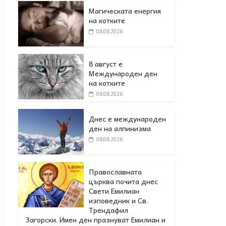
Магическата енергия
на котките
08.08.2026
8 август е
Международен ден
на котките
08.08.2026
Днес е международен
ден на алпинизма
08.08.2026
Православната
църква почита днес
Свети Емилиан
изповедник и Св.
Трендафил
Загорски. Имен ден празнуват Емилиан и