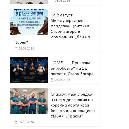
08.08.2026
На 8 август
Международният
младежки център в
Стара Загора е
домакин на „Ден на
Корея“
08.08.2026
L.O.V.E. — „Приказка
за любовта“ на 12
август в Стара Загора
08.08.2026
Спасиха мъж с рядка
в света дисекация на
коремна аорта чрез
безкръвна операция в
УМБАЛ „Тракия“
07.08.2026