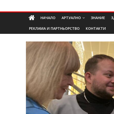
Skip
Долап
to
content
НАЧАЛО
АРТУАЛНО
ЗНАНИЕ
З
БГ
РЕКЛАМА И ПАРТНЬОРСТВО
КОНТАКТИ
култура|
изкуство|
пътешествия|
мода|
събития|
кухня|
реклама|
минало|