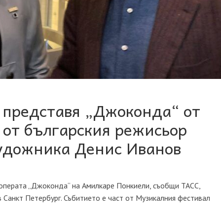
 представя „Джоконда“ от
 от българския режисьор
художника Денис Иванов
операта „Джоконда“ на Амилкаре Понкиели, съобщи ТАСС,
в Санкт Петербург. Събитието е част от Музикалния фестивал