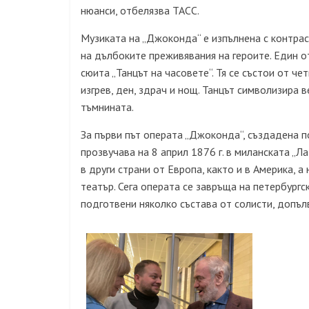
нюанси, отбелязва ТАСС.
Музиката на „Джоконда“ е изпълнена с контрас
на дълбоките преживявания на героите. Един 
сюита „Танцът на часовете“. Тя се състои от ч
изгрев, ден, здрач и нощ. Танцът символизира
тъмнината.
За първи път операта „Джоконда“, създадена п
прозвучава на 8 април 1876 г. в миланската „Ла
в други страни от Европа, както и в Америка, а
театър. Сега операта се завръща на петербургск
подготвени няколко състава от солисти, допъл