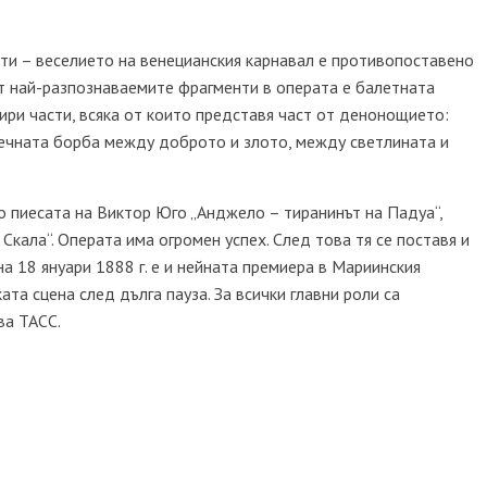
ти – веселието на венецианския карнавал е противопоставено
от най-разпознаваемите фрагменти в операта е балетната
етири части, всяка от които представя част от денонощието:
 вечната борба между доброто и злото, между светлината и
о пиесата на Виктор Юго „Анджело – тиранинът на Падуа“,
 Скала“. Операта има огромен успех. След това тя се поставя и
 на 18 януари 1888 г. е и нейната премиера в Мариинския
ата сцена след дълга пауза. За всички главни роли са
ва ТАСС.