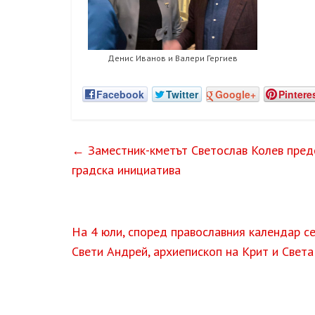
Денис Иванов и Валери Гергиев
Facebook
Twitter
Google+
Pintere
←
Заместник-кметът Светослав Колев предс
градска инициатива
На 4 юли, според православния календар се
Свети Андрей, архиепископ на Крит и Свет