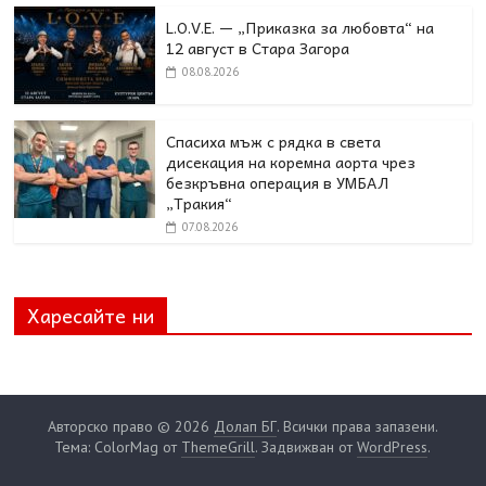
L.O.V.E. — „Приказка за любовта“ на
12 август в Стара Загора
08.08.2026
Спасиха мъж с рядка в света
дисекация на коремна аорта чрез
безкръвна операция в УМБАЛ
„Тракия“
07.08.2026
Харесайте ни
Авторско право © 2026
Долап БГ
. Всички права запазени.
Тема: ColorMag от
ThemeGrill
. Задвижван от
WordPress
.