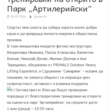
Парк „Артилерийски“
03.07.2026
Долап.бг
Спортът има силата да събира хората около добри
каузи и да превръща личната енергия в обществена
промяна.
В тази инициатива младите фитнес инструктори:
Венцислава Иванова, Паола Атанасова, Валентин
Беязов, Николай Дичев, Ивелин Делчев и Ана
Терещенко, обединени от PRIMALS Outdoor Heavy
Lifting Experience, и Сдружение “Самаряни” – искаме да
покажем, че силната общност се изгражда чрез
съпричастност, активност и взаимна подкрепа.
Затова през м. Юли ще бъдат проведени
поредица от благотворителни тренировки на открито
на сцената в парк “Артилерийски”, на следните дати:
1 юли (сряда) – 19:30 часа;