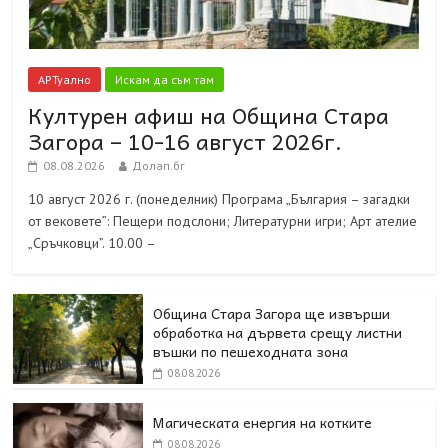
АРТуално
Искам да съм там
Културен афиш на Община Стара
Загора – 10-16 август 2026г.
08.08.2026
Долап.бг
10 август 2026 г. (понеделник) Програма „България – загадки
от вековете”: Пещери подслони; Литературни игри; Арт ателие
„Сръчковци”. 10.00 –
Община Стара Загора ще извърши
обработка на дървета срещу листни
въшки по пешеходната зона
08.08.2026
Магическата енергия на котките
08.08.2026