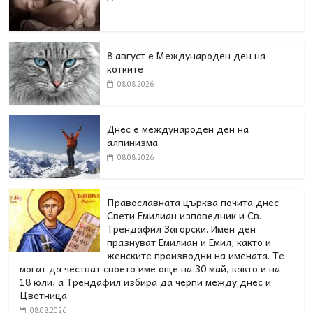
8 август е Международен ден на
котките
08.08.2026
Днес е международен ден на
алпинизма
08.08.2026
Православната църква почита днес
Свети Емилиан изповедник и Св.
Трендафил Загорски. Имен ден
празнуват Емилиан и Емил, както и
женските производни на имената. Те
могат да честват своето име още на 30 май, както и на
18 юли, а Трендафил избира да черпи между днес и
Цветница.
08.08.2026