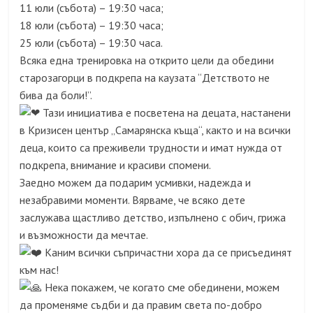
11 юли (събота) – 19:30 часа;
18 юли (събота) – 19:30 часа;
25 юли (събота) – 19:30 часа.
Всяка една тренировка на открито цели да обедини
старозагорци в подкрепа на каузата “Детството не
бива да боли!”.
Тази инициатива е посветена на децата, настанени
в Кризисен център „Самарянска къща“, както и на всички
деца, които са преживели трудности и имат нужда от
подкрепа, внимание и красиви спомени.
Заедно можем да подарим усмивки, надежда и
незабравими моменти. Вярваме, че всяко дете
заслужава щастливо детство, изпълнено с обич, грижа
и възможности да мечтае.
Каним всички съпричастни хора да се присъединят
към нас!
Нека покажем, че когато сме обединени, можем
да променяме съдби и да правим света по-добро