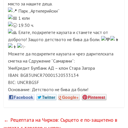
място за нашите деца.
Парк „Артилерийски“
1 юли
19:30 ч.
Елате, подкрепете каузата и станете част от
доброто! Защото детството не бива да боли.
Можете да подкрепите каузата и чрез дарителската
сметка на Сдружение “Самаряни”:
УниКредит Булбанк АД – клон Стара Загора
IBAN: BG83UNCR70001520533134
BIC: UNCRBGSF
Основание: Детството не бива да боли!
Facebook
Twitter
Google+
Pinterest
←
Рецептата на Чирков: Сърцето е по-защитено в
жегата с таратор и невен