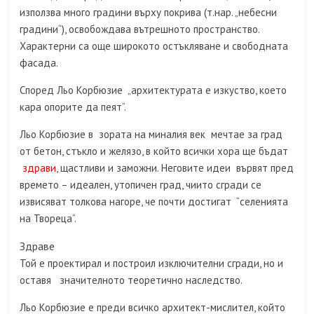
използва много градини върху покрива (т.нар. „небесни
градини“), освобождава вътрешното пространство.
Характерни са още широкото остъкляване и свободната
фасада.
Според Льо Корбюзие „архитектурата е изкуство, което
кара опорите да пеят“.
Льо Корбюзие в зората на миналия век мечтае за град
от бетон, стъкло и желязо, в който всички хора ще бъдат
здрави
, щастливи и заможни. Неговите идеи вървят пред
времето – идеален, утопичен град, чиито сгради се
извисяват толкова нагоре, че почти достигат “селенията
на Твореца”.
Здраве
Той е проектирал и построил изключителни сгради, но и
оставя значителното теоретично наследство.
Льо Корбюзие е преди всичко архитект-мислител, който