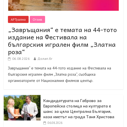
АРТуално
Отзив
„Завръщания“ е темата на 44-тото
издание на Фестивала на
българския игрален филм „Златна
роза“
06.08.2026
Долап.бг
Завръщания“ е темата на 44-тото издание на Фестивала на
българския игрален филм „Златна роза“, съобщиха
организаторите от Националния филмов център.
Кандидатурата на Габрово за
Европейска столица на културата е
шанс за цяла Централна България,
каза кметът на града Таня Христова
06.08.2026