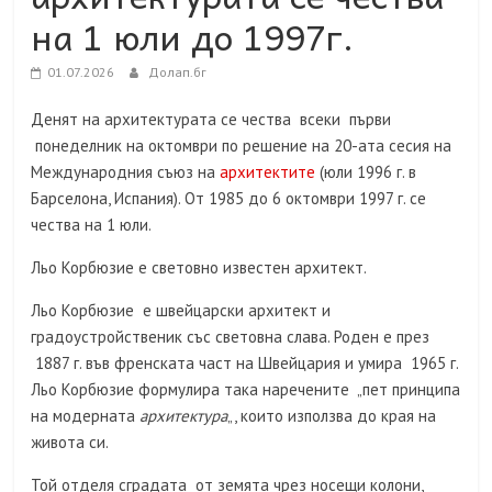
на 1 юли до 1997г.
01.07.2026
Долап.бг
Денят на архитектурата се чества всеки първи
понеделник на октомври по решение на 20-ата сесия на
Международния съюз на
архитектите
(юли 1996 г. в
Барселона, Испания). От 1985 до 6 октомври 1997 г. се
чества на 1 юли.
Льо Корбюзие е световно известен архитект.
Льо Корбюзие е швейцарски архитект и
градоустройственик със световна слава. Роден е през
1887 г. във френската част на Швейцария и умира 1965 г.
Льо Корбюзие формулира така наречените „пет принципа
на модерната
архитектура
„, които използва до края на
живота си.
Той отделя сградата от земята чрез носещи колони,