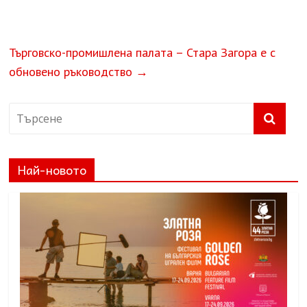
Търговско-промишлена палата – Стара Загора е с
обновено ръководство
→
Най-новото