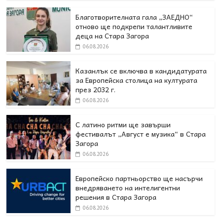
Благотворителната гала „ЗАЕДНО“
отново ще подкрепи талантливите
деца на Стара Загора
06.08.2026
Казанлък се включва в кандидатурата
за Европейска столица на културата
през 2032 г.
06.08.2026
С латино ритми ще завърши
фестивалът „Август е музика“ в Стара
Загора
06.08.2026
Европейско партньорство ще насърчи
внедряването на интелигентни
решения в Стара Загора
06.08.2026