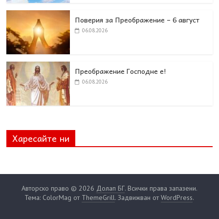
Поверия за Преображение – 6 август
06.08.2026
Преображение Господне е!
06.08.2026
Харесайте ни
Авторско право © 2026
Долап БГ
. Всички права запазени.
Тема: ColorMag от
ThemeGrill
. Задвижван от
WordPress
.