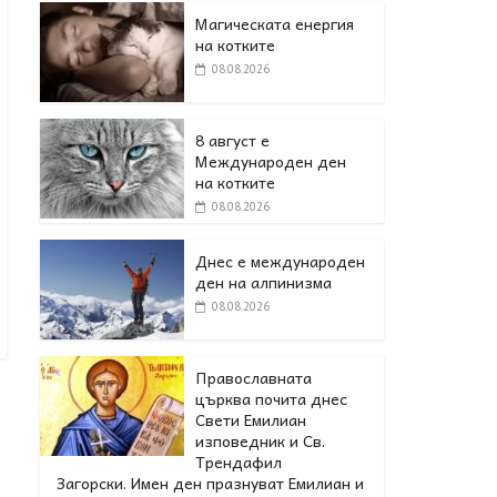
Магическата енергия
на котките
08.08.2026
8 август е
Международен ден
на котките
08.08.2026
Днес е международен
ден на алпинизма
08.08.2026
Православната
църква почита днес
Свети Емилиан
изповедник и Св.
Трендафил
Загорски. Имен ден празнуват Емилиан и