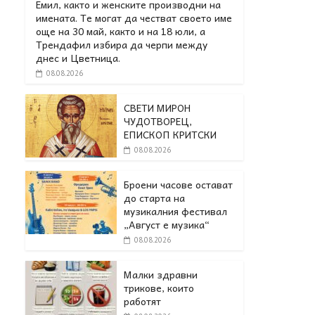
Емил, както и женските производни на
имената. Те могат да честват своето име
още на 30 май, както и на 18 юли, а
Трендафил избира да черпи между
днес и Цветница.
08.08.2026
СВЕТИ МИРОН
ЧУДОТВОРЕЦ,
ЕПИСКОП КРИТСКИ
08.08.2026
Броени часове остават
до старта на
музикалния фестивал
„Август е музика“
08.08.2026
Малки здравни
трикове, които
работят