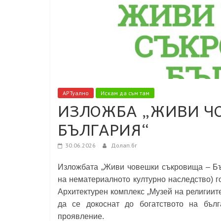
АРТуално
Искам да съм там
ИЗЛОЖБА „ЖИВИ Ч
БЪЛГАРИЯ“
30.06.2026
Долап.бг
Изложбата „Живи човешки съкровища – Бъ
на нематериалното културно наследство) го
Архитектурен комплекс „Музей на религиите
да се докоснат до богатството на бъл
проявление.