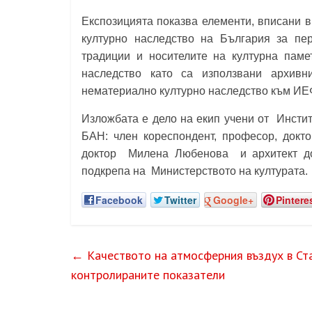
Експозицията показва елементи, вписани 
културно наследство на България за пе
традиции и носителите на културна паме
наследство като са използвани архивн
нематериално културно наследство към И
Изложбата е дело на екип учени от
Инстит
БАН
: член кореспондент, професор, док
доктор
Милена Любенова
и архитект 
подкрепа на
Министерството на културата
.
Facebook
Twitter
Google+
Pintere
←
Качеството на атмосферния въздух в Ста
контролираните показатели