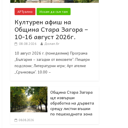
АРТуално
Искам да съм там
Културен афиш на
Община Стара Загора –
10-16 август 2026г.
08.08.2026
Долап.бг
10 август 2026 г. (понеделник) Програма
„България – загадки от вековете”: Пещери
подслони; Литературни игри; Арт ателие
„Сръчковци”. 10.00 –
Община Стара Загора
ще извърши
обработка на дървета
срещу листни въшки
по пешеходната зона
08.08.2026