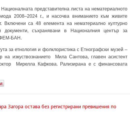
в Националната представителна листа на нематериалното
риода 2008–2024 г., и насочва вниманието към живите
т.
Включени са 48 елемента на нематериално културно
и документи, съхранявани в Националния център за
ЕФЕМ-БАН.
ута за етнология и фолклористика с Етнографски музей –
тор на изкуствознанието
Мила Сантова
, главен асистент
доктор
Мирелла Кафкова
. Рализирана е с финансовата
st
ра Загора остава без регистрирани превишения по