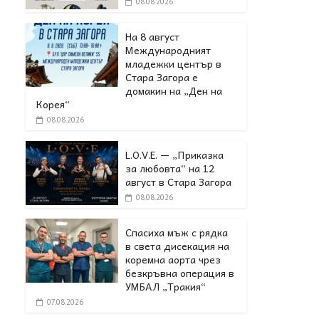
08.08.2026
На 8 август
Международният
младежки център в
Стара Загора е
домакин на „Ден на
Корея“
08.08.2026
L.O.V.E. — „Приказка
за любовта“ на 12
август в Стара Загора
08.08.2026
Спасиха мъж с рядка
в света дисекация на
коремна аорта чрез
безкръвна операция в
УМБАЛ „Тракия“
07.08.2026