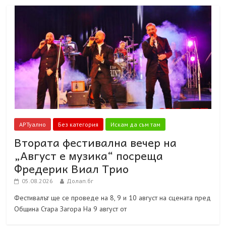
АРТуално
Без категория
Искам да съм там
Втората фестивална вечер на
„Август е музика“ посреща
Фредерик Виал Трио
05.08.2026
Долап.бг
Фестивалът ще се проведе на 8, 9 и 10 август на сцената пред
Община Стара Загора На 9 август от