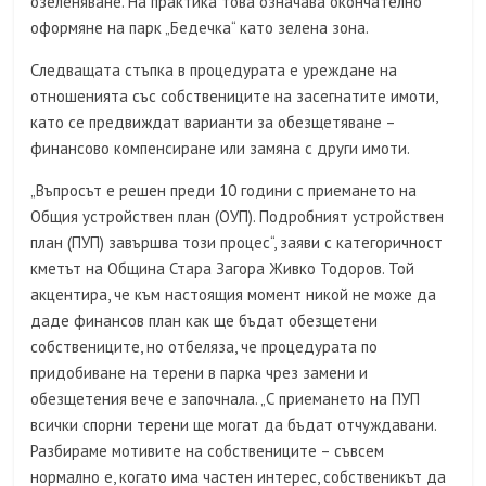
озеленяване. На практика това означава окончателно
оформяне на парк „Бедечка“ като зелена зона.
Следващата стъпка в процедурата е уреждане на
отношенията със собствениците на засегнатите имоти,
като се предвиждат варианти за обезщетяване –
финансово компенсиране или замяна с други имоти.
„Въпросът е решен преди 10 години с приемането на
Общия устройствен план (ОУП). Подробният устройствен
план (ПУП) завършва този процес“, заяви с категоричност
кметът на Община Стара Загора Живко Тодоров. Той
акцентира, че към настоящия момент никой не може да
даде финансов план как ще бъдат обезщетени
собствениците, но отбеляза, че процедурата по
придобиване на терени в парка чрез замени и
обезщетения вече е започнала. „С приемането на ПУП
всички спорни терени ще могат да бъдат отчуждавани.
Разбираме мотивите на собствениците – съвсем
нормално е, когато има частен интерес, собственикът да