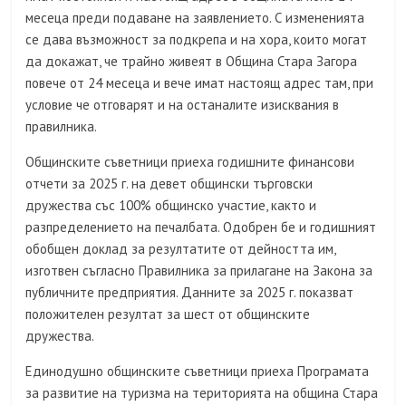
месеца преди подаване на заявлението. С измененията
се дава възможност за подкрепа и на хора, които могат
да докажат, че трайно живеят в Община Стара Загора
повече от 24 месеца и вече имат настоящ адрес там, при
условие че отговарят и на останалите изисквания в
правилника.
Общинските съветници приеха годишните финансови
отчети за 2025 г. на девет общински търговски
дружества със 100% общинско участие, както и
разпределението на печалбата. Одобрен бе и годишният
обобщен доклад за резултатите от дейността им,
изготвен съгласно Правилника за прилагане на Закона за
публичните предприятия. Данните за 2025 г. показват
положителен резултат за шест от общинските
дружества.
Единодушно общинските съветници приеха Програмата
за развитие на туризма на територията на община Стара