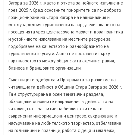
Загора за 2026 г., както и отчета за нейното изпълнение
през 2025 г. Сред основните приоритети са по-доброто
позициониране на Стара Загора на националния и
международния туристически пазар, увеличаването на
посещенията чрез целенасочена маркетингова политика
и устойчивото използване на местните ресурси за
подобряване на качеството и разнообразието на
туристическите услуги. Акцент е поставен и върху
партньорството между общинската администрация,
бизнеса и браншовите организации.
Съветниците одобриха и Програмата за развитие на
читалищната дейност в Община Стара Загора за 2026 г.
Тя е структурирана в осем тематични раздела,
обхващащи основните направления в дейността на
читалищата – развитие на библиотеките като
съвременни информационни центрове, съхраняване и
насърчаване на любителското творчество, отбелязване
на годишнини и празници, работа с деца и младежи,