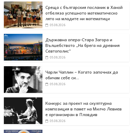
Среща с българския посланик в Ханой
отбеляза успешното математическо
лято на младите ни математици
05.08.2026
Държавна опера-Стара Загора и
Вълшебството „На брега на древния
Севтополис“
05.08.2026
Чарли Чаплин – Когато започнах да
обичам себе си…
05.08.2026
Конкурс за проект на скулптурна
композиция в памет на Милчо Левиев
е организиран в Пловдив
05.08.2026