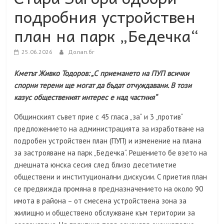
подробния устройствен
план на парк „Бедечка“
25.06.2026
Долап.бг
Кметът Живко Тодоров: „С приемането на ПУП всички
спорни терени ще могат да бъдат отчуждавани. В този
казус общественият интерес е над частния“
Общинският съвет прие с 45 гласа „за“ и 3 „против“
предложението на администрацията за изработване на
подробен устройствен план (ПУП) и изменение на плана
за застрояване на парк „Бедечка“. Решението бе взето на
днешната юнска сесия след близо десетилетие
обществени и институционални дискусии. С приетия план
се предвижда промяна в предназначението на около 90
имота в района – от смесена устройствена зона за
жилищно и обществено обслужване към територии за