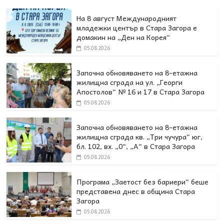
На 8 август Международният
младежки център в Стара Загора е
домакин на „Ден на Корея“
05.08.2026
Започна обновяването на 8-етажна
жилищна сграда на ул. „Георги
Апостолов“ № 16 и 17 в Стара Загора
05.08.2026
Започна обновяването на 8-етажна
жилищна сграда кв. „Три чучура“ юг,
бл. 102, вх. „0“, „А“ в Стара Загора
05.08.2026
Програма „Заетост без бариери“ беше
представена днес в oбщина Стара
Загора
05.08.2026