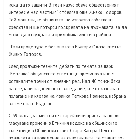
иска да го защити. В този казус обаче общественият
интерес е над частния“, отбеляза още Живко Тодоров.
Той допълни, че общината ще използва собствени
средства и ще потърси подкрепата на държавата, за да
може да отчуждава и придобива имоти в района.
„Тази процедура е без аналог в България“, каза кметът
Живко Тодоров.
След продължителните дебати по темата за парк
„Бедечка“, общинските съветници преминаха и към
останалите точки от дневния ред. Над 40 точки бяха
разгледани на днешното заседание, което започна с
полагане на клетва на Иванка Петкова Иванова, избрана
за кмет на с. Бъдеще.
С 39 гласа „за“ местните старейшини приеха на първо
гласуване промени в Етичния кодекс на общинските
съветници в Общински съвет Стара Загора. Целта е
правилата за поведение на съветниците да станат по-