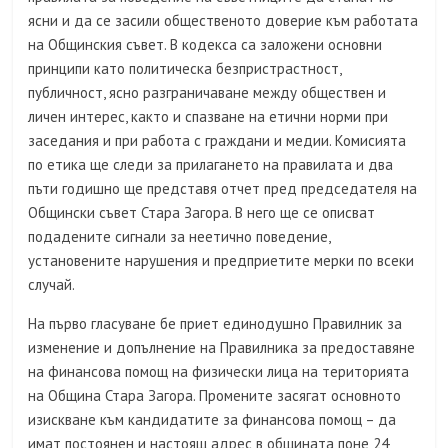
ясни и да се засили общественото доверие към работата
на Общинския съвет. В кодекса са заложени основни
принципи като политическа безпристрастност,
публичност, ясно разграничаване между обществен и
личен интерес, както и спазване на етични норми при
заседания и при работа с граждани и медии. Комисията
по етика ще следи за прилагането на правилата и два
пъти годишно ще представя отчет пред председателя на
Общински съвет Стара Загора. В него ще се описват
подадените сигнали за неетично поведение,
установените нарушения и предприетите мерки по всеки
случай.
На първо гласуване бе приет единодушно Правилник за
изменение и допълнение на Правилника за предоставяне
на финансова помощ на физически лица на територията
на Община Стара Загора. Промените засягат основното
изискване към кандидатите за финансова помощ – да
имат постоянен и настоящ адрес в общината поне 24