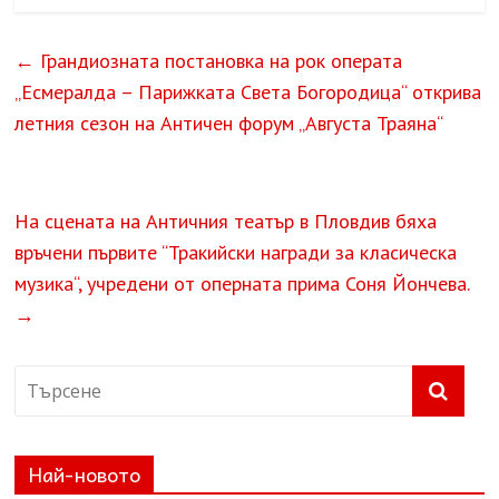
←
Грандиозната постановка на рок операта
„Есмералда – Парижката Света Богородица“ открива
летния сезон на Античен форум „Августа Траяна“
На сцената на Античния театър в Пловдив бяха
връчени първите “Тракийски награди за класическа
музика“, учредени от оперната прима Соня Йончева.
→
Най-новото