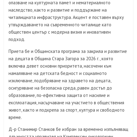
опазване на културната памет и нематериалното
наследство, както и развитие и поддържане на
читалищната инфраструктура. Акцент е поставен върху
утвърждаването на съвременното читалище като
обществен център с модерна визия и иновативен
подход.
Приета бе и Общинската програма за закрила и развитие
на децата в Община Стара Загора за 2026 г., която
включва девет основни приоритета, насочени към
намаляване на детската бедност и социалното
изключване, подобряване на здравето на децата,
осигуряване на безопасна среда, равен достъп до
образование, по-ефективна защита от насилие и
експлоатация, насърчаване на участието в обществения
живот, както и подкрепа за спорт, култура и свободното
време.
Д-р Станимир Станков бе избран за временно изпълняващ
длъжността управител на Комплексен онкологичен