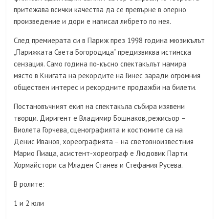
притежава всички качества да се превърне в оперно
произведение и дори е написал либрето по нея.
След премиерата си в Париж през 1998 година мюзикълът
„Парижката Света Богородица“ предизвиква истинска
сензация. Само година по-късно спектакълът намира
място в Книгата на рекордите на Гинес заради огромния
обществен интерес и рекордните продажби на билети.
Постановъчният екип на спектакъла събира изявени
творци. Диригент е Владимир Бошнаков, режисьор –
Виолета Горчева, сценографията и костюмите са на
Денис Иванов, хореографията – на световноизвестния
Марио Пиаца, асистент-хореограф е Людовик Парти.
Хормайстори са Младен Станев и Стефания Русева.
В ролите:
1 и 2 юли