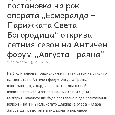
постановка на рок
операта „Есмералда –
Парижката Света
Богородица“ открива
летния сезон на Античен
форум „Августа Траяна“
25.06.2026
Долап.бг
На 1 юли започва традиционният летен сезон на открито
на сцената на Античен форум „Августа Траяна“ –
пространство, утвърдило се като една от най-
привлекателните и разпознаваеми летни сцени в
България. Началото ще бъде поставено с две спектакълни
вечери – на 1 и 2 юли, когато Държавна опера – Стара
Загора ще представи грандиозната рок опера