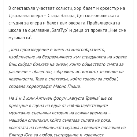
В спектакъла участват солисти, хор, балет и оркестър на
Държавна опера – Стара Загора, Детско-юношеската
студия за опера и балет към операта, Прабългарската
школа за оцеляване „БагаТур“ и деца от проекта „Ние сме
музиканти“.
„Това произведение е химн на многообразието,
изобличение на безразличието към страданията на хората.
Вик, събрал болката на онези, които обществото смята за
различни – общество, забравило истинското значение на
човечността. Това е спектакъл, който говори за любов“,
споделя хореографът Марио Пиаца.
На 1 и 2 юли Античен форум „Августа Траяна“ ще се
превърне в сцена на една от най-въздействащите
музикално-сценични истории на всички времена –
мащабен спектакъл, който съчетава силата на рока,
красотата на симфоничната музика и вечните послания на
Виктор Юго за любов, състрадание и човечност.