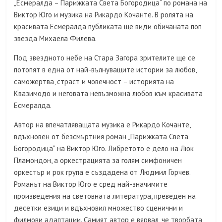
„Есмералда – Парижката Света Богородица“ по романа на
Виктор Юго и музика на Рикардо Кочанте. В ролята на
красивата Есмералда публиката ще види обичаната поп
звезда Михаела Филева.
Под звездното небе на Стара Загора зрителите ще се
потопят в една от най-вълнуващите истории за любов,
саможертва, страст и човечност – историята на
Квазимодо и неговата невъзможна любов към красивата
Есмералда.
Автор на впечатляващата музика е Рикардо Кочанте,
вдъхновен от безсмъртния роман „Парижката Света
Богородица“ на Виктор Юго. Либретото е дело на Люк
Пламондон, а оркестрацията за голям симфоничен
оркестър и рок група е създадена от Людмил Горчев.
Романът на Виктор Юго е сред най-значимите
произведения на световната литература, преведен на
десетки езици и вдъхновил множество сценични и
филмови адаптации. Самият автор е вярвал, че творбата