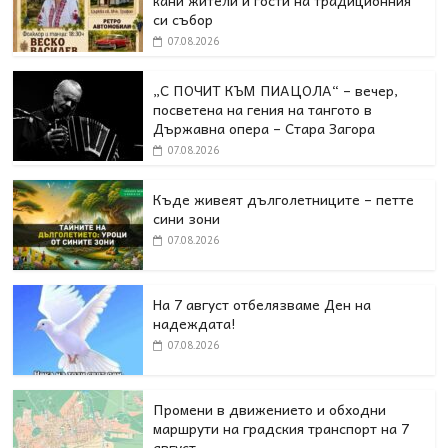
кани жители и гости на традиционния
си събор
07.08.2026
„С ПОЧИТ КЪМ ПИАЦОЛА“ – вечер,
посветена на гения на тангото в
Държавна опера – Стара Загора
07.08.2026
Къде живеят дълголетниците – петте
сини зони
07.08.2026
На 7 август отбелязваме Ден на
надеждата!
07.08.2026
Промени в движението и обходни
маршрути на градския транспорт на 7
август