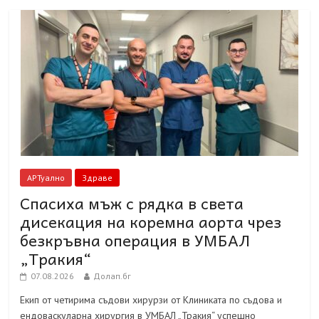
АРТуално
Здраве
Спасиха мъж с рядка в света
дисекация на коремна аорта чрез
безкръвна операция в УМБАЛ
„Тракия“
07.08.2026
Долап.бг
Екип от четирима съдови хирурзи от Клиниката по съдова и
ендоваскуларна хирургия в УМБАЛ „Тракия“ успешно