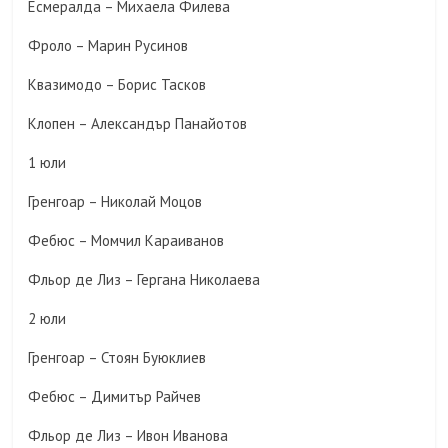
Есмералда – Михаела Филева
Фроло – Марин Русинов
Квазимодо – Борис Тасков
Клопен – Александър Панайотов
1 юли
Гренгоар – Николай Моцов
Фебюс – Момчил Караиванов
Фльор де Лиз – Гергана Николаева
2 юли
Гренгоар – Стоян Буюклиев
Фебюс – Димитър Райчев
Фльор де Лиз – Ивон Иванова