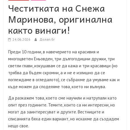
Честитката на Снежа
Маринова, оригинална
както винаги!
24.06.2026
Долап.бг
Преди 10 години, в навечерието на красивия и
многоцветен Еньовден, три дългогодишни дружки, три
светли глави, изкушавам се да кажа и три красавици (но
трябва да бъдем скромни, а и не е излишно да се
поглеждаме в огледалото), се събрахме да умуваме как и
къде можем да споделяме това, което ни вълнува.
Да разкажем това, което сме научили и натрупали като
опит през годините. Темите, които са ни интересни, но
могат да заинтересуват и другите. Вестниците и
списанията бяха един вариант, но искахме да създадем
нещо свое.