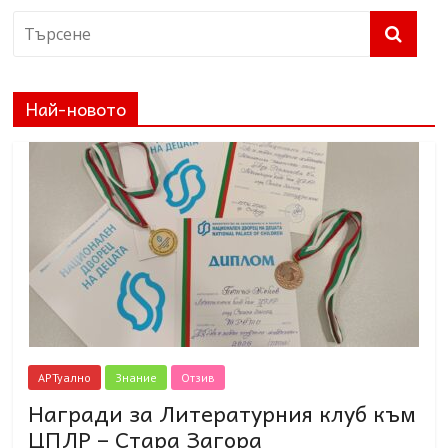
Най-новото
АРТуално
Знание
Отзив
Награди за Литературния клуб към
ЦПЛР – Стара Загора