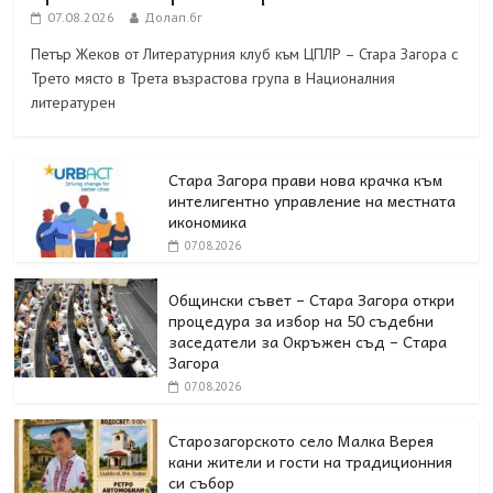
07.08.2026
Долап.бг
Петър Жеков от Литературния клуб към ЦПЛР – Стара Загора с
Трето място в Трета възрастова група в Националния
литературен
Стара Загора прави нова крачка към
интелигентно управление на местната
икономика
07.08.2026
Общински съвет – Стара Загора откри
процедура за избор на 50 съдебни
заседатели за Окръжен съд – Стара
Загора
07.08.2026
Старозагорското село Малка Верея
кани жители и гости на традиционния
си събор