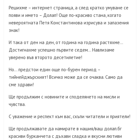
Решихме – интернет страница, а след кратко умуване се
появи и името – Долап! Още по-красиво стана, когато
невероятната Петя Константинова изрисува и запазения
знак!
И така от ден на ден, от година на година растяхме…
Достигнахме успешно първите седем… Навлизаме
уверено във второто десетилетие!
Но… предстои един още по-бурен период –
тийнейджърският! Всичко може да се очаква. Само да
сме здрави!
Ще продължим с новините и споделянето на мисли и
чувства.
С уважение и респект към вас, скъпи читатели и приятели!
Ще продължавате да намирате в нашия/ваш долап.бг
красиви бурканчета с дъхави сладка и вкусни лютиви