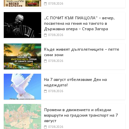
07.08.2026
„С ПОЧИТ КЪМ ПИАЦОЛА“ – вечер,
посветена на гения на тангото в
Държавна опера – Стара Загора
07.08.2026
Къде живеят дълголетниците – петте
сини зони
07.08.2026
На 7 август отбелязваме Ден на
надеждата!
07.08.2026
Промени в движението и обходни
маршрути на градския транспорт на 7
август
07.08.2026