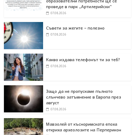
образователни потребности ще се
проведе в парк „Артилерийски“
07.08.2026
Съвети за жегите – полезно
07.08.2026
Какво издава телефонът ти за теб?
07.08.2026
Защо да не пропускаме пълното
слънчево затъмнение в Европа през
август
07.08.2026
Мавзолей от късноримската епоха
откриха археолозите на Перперикон