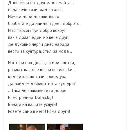
Днес животът друг е. Без майтап,
няма вече този глад за хляб.
Няма и дори долапи, щото
борбата е да найдеш днес доброто.
И го търсим туй добро вокруг,
пак в долап един, но вече друг,
де духовно черпи днес народа
вести за култура, стил, за мода…
И в този нов долап, по мои сметки,
ровим с вас две пълни петилетkи –
къде и как по тази процедура
да найдем дефицитната култура?
…Така, че запомнете го добре!
Електронния “Dolap.bg!
Винаги на вашите услуги!
Ровете само в него! Няма други!