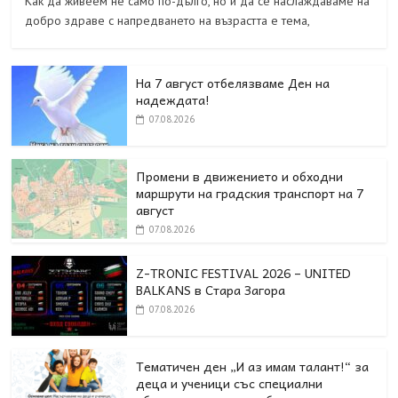
Как да живеем не само по-дълго, но и да се наслаждаваме на
добро здраве с напредването на възрастта е тема,
На 7 август отбелязваме Ден на
надеждата!
07.08.2026
Промени в движението и обходни
маршрути на градския транспорт на 7
август
07.08.2026
Z-TRONIC FESTIVAL 2026 – UNITED
BALKANS в Стара Загора
07.08.2026
Тематичен ден „И аз имам талант!“ за
деца и ученици със специални