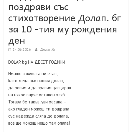
поздрави със
стихотворение Долап. бг
за 10 -тия му рождения
ден
24.06.2026
Долап.бг
DОLAP. bg НА ДЕСЕТ ГОДИНИ
Имаше в живота ни етап,
kато деца във нашия долап,
да ровим и да правим цапцарап
на някое парче оставен хляб…
Тогава бе такъв, уви хесапа –
ако гладен можеш ти дощрапа
със надежда сляпа до долапа,
все ще можеш нещо там опапа!