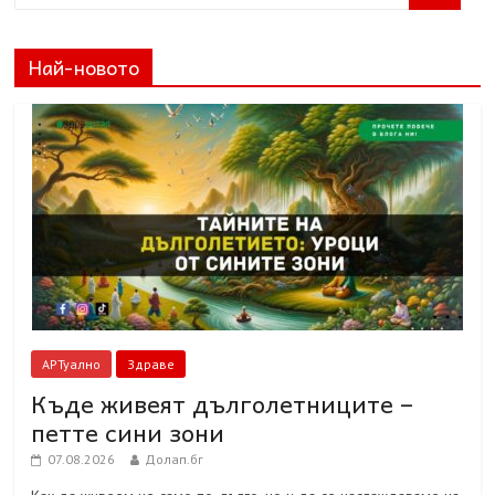
Най-новото
АРТуално
Здраве
Къде живеят дълголетниците –
петте сини зони
07.08.2026
Долап.бг