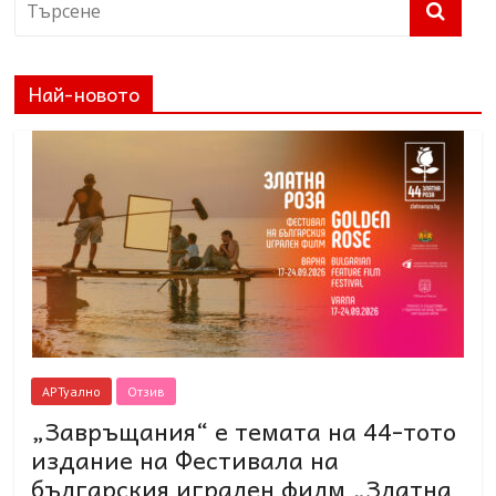
Най-новото
АРТуално
Отзив
„Завръщания“ е темата на 44-тото
издание на Фестивала на
българския игрален филм „Златна