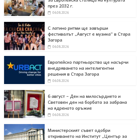
през 2032 г.
06.08.2026
С латино ритми ще завърши
фестивалът „Август е музика“ в Стара
Загора
06.08.2026
Европейско партньорство ще насърчи
внедряването на интелигентни
решения в Стара Загора
06.08.2026
6 август – Ден на милосърдието и
Световен ден на борбата за забрана
на ядреното оръжие
06.08.2026
Министерският съвет одобри
откриването на Институт „Център за