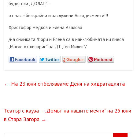
будители „ДОЛАП” –
от нас –безкрайни и заслужени Аплодисменти!!!
Христофор Недков и Елена Азалова
/на снимката Фори и Елена са в най-любимата ни пиеса
„Масло от кипарис“ на ДТ „Гео Милев“/
Facebook
Twitter
Google+
Pinterest
←
На 23 юни отбелязваме Деня на хидратацията
Театър с кауза – „Домът на нашите мечти“ на 25 юни
в Стара Загора
→