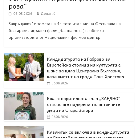
роза“
06.08.2026
Долап.бг
Завръщания“ е темата на 44-тото издание на Фестивала на
българския игрален филм „Златна роза“, съобщиха
организаторите от Националния филмов център.
Кандидатурата на Габрово за
Европейска столица на културата е
шанс за цяла Централна България,
каза кметът на града Таня Христова
06.08.2026
Благотворителната гала „ЗАЕДНО“
отново ще подкрепи талантливите
деца на Стара Загора
06.08.2026
Казанлък се включва в кандидатурата
за Европейска столица на културата