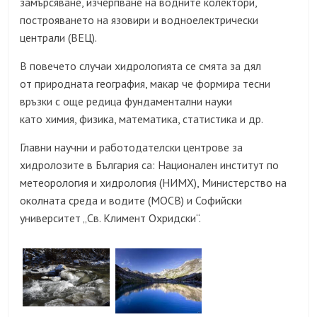
замърсяване, изчерпване на водните колектори,
построяването на язовири и водноелектрически
централи (ВЕЦ).
В повечето случаи хидрологията се смята за дял
от природната география, макар че формира тесни
връзки с още редица фундаментални науки
като химия, физика, математика, статистика и др.
Главни научни и работодателски центрове за
хидролозите в България са: Национален институт по
метеорология и хидрология (НИМХ), Министерство на
околната среда и водите (МОСВ) и Софийски
университет „Св. Климент Охридски“.