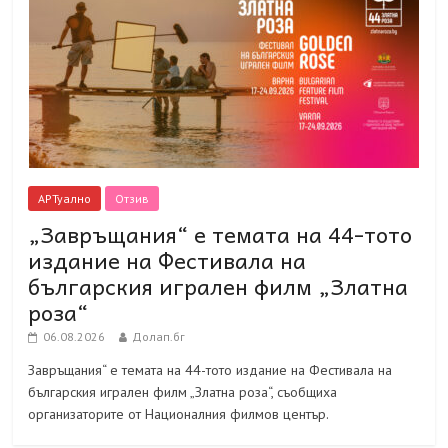
АРТуално
Отзив
„Завръщания“ е темата на 44-тото
издание на Фестивала на
българския игрален филм „Златна
роза“
06.08.2026
Долап.бг
Завръщания“ е темата на 44-тото издание на Фестивала на
българския игрален филм „Златна роза“, съобщиха
организаторите от Националния филмов център.