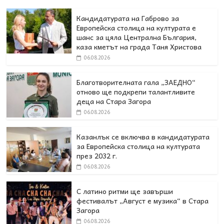
Кандидатурата на Габрово за
Европейска столица на културата е
шанс за цяла Централна България,
каза кметът на града Таня Христова
06.08.2026
Благотворителната гала „ЗАЕДНО“
отново ще подкрепи талантливите
деца на Стара Загора
06.08.2026
Казанлък се включва в кандидатурата
за Европейска столица на културата
през 2032 г.
06.08.2026
С латино ритми ще завърши
фестивалът „Август е музика“ в Стара
Загора
06.08.2026