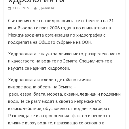
21.06.2026
Долап.бг
Световният ден на хидрологията се отбелязва на 21
юни. Въведен е през 2006 година по инициатива на
Международната организация по хидрография с
подкрепата на Общото събрание на ООН.
Хидрологията е наука за движението, разпределението
и качеството на водите по Земята. Специалистите в
науката се наричат хидролози.
Хидрологията изследва детайлно всички
видове водни обекти на Земята –
реки, езера, блата, морета, океани, ледници и подземни
води. Те се разглеждат в своето непрекъснато
взаимодействие, обусловено от водния кръговрат.
Разглежда се и антропогенният фактор и неговото
влияние върху водите, изразяващо се основно в