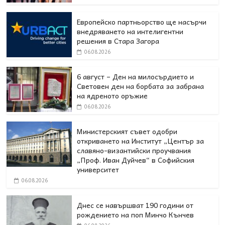
Европейско партньорство ще насърчи
внедряването на интелигентни
решения в Стара Загора
06.08.2026
6 август – Ден на милосърдието и
Световен ден на борбата за забрана
на ядреното оръжие
06.08.2026
Министерският съвет одобри
откриването на Институт „Център за
славяно-византийски проучвания
„Проф. Иван Дуйчев“ в Софийския
университет
06.08.2026
Днес се навършват 190 години от
рождението на поп Минчо Кънчев