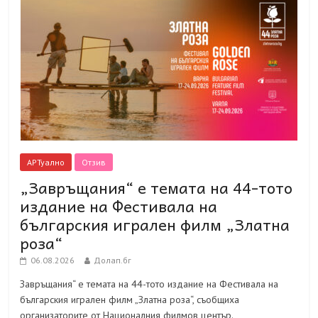
АРТуално
Отзив
„Завръщания“ е темата на 44-тото
издание на Фестивала на
българския игрален филм „Златна
роза“
06.08.2026
Долап.бг
Завръщания“ е темата на 44-тото издание на Фестивала на
българския игрален филм „Златна роза“, съобщиха
организаторите от Националния филмов център.