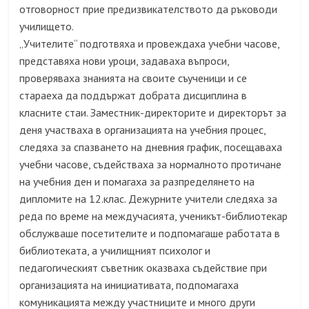
отговорност прие предизвикателството да ръководи
училището.
„Учителите“ подготвяха и провеждаха учебни часове,
представяха нови уроци, задаваха въпроси,
проверяваха знанията на своите съученици и се
стараеха да поддържат добрата дисциплина в
класните стаи. Заместник-директорите и директорът за
деня участваха в организацията на учебния процес,
следяха за спазването на дневния график, посещаваха
учебни часове, съдействаха за нормалното протичане
на учебния ден и помагаха за разпределянето на
дипломите на 12.клас. Дежурните учители следяха за
реда по време на междучасията, ученикът-библиотекар
обслужваше посетителите и подпомагаше работата в
библиотеката, а училищният психолог и
педагогическият съветник оказваха съдействие при
организацията на инициативата, подпомагаха
комуникацията между участниците и много други