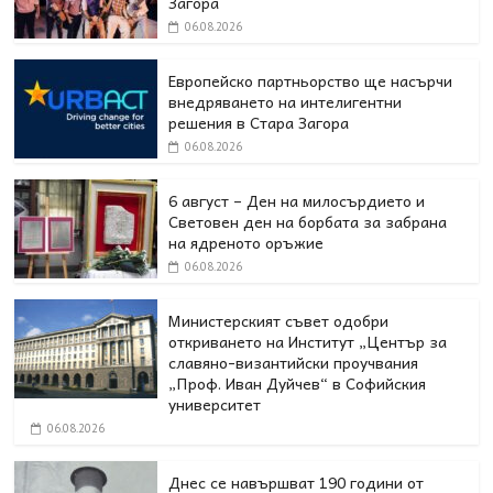
Загора
06.08.2026
Европейско партньорство ще насърчи
внедряването на интелигентни
решения в Стара Загора
06.08.2026
6 август – Ден на милосърдието и
Световен ден на борбата за забрана
на ядреното оръжие
06.08.2026
Министерският съвет одобри
откриването на Институт „Център за
славяно-византийски проучвания
„Проф. Иван Дуйчев“ в Софийския
университет
06.08.2026
Днес се навършват 190 години от