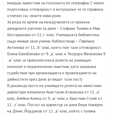
младши заместник на госпожата по география. С много
подготовка, отговорност и ентусиазъм те се справиха
отлично със своите нови роли.
За реда по време на междучасията се грижеха
дежурните учители за деня – Стефани Тонева и Мая
Костадинова от 11„г“ клас. Училищната библиотека
също имаше своя ученик-библиотекар – Павлина
Антонова от 11 „б“ клас, която пое тази отговорност.
Бояна Балабанова от 9 „д“ клас и Теодора Желязкова 9
„ж“ клас се превъплътиха в ролите на училищен
психолог и педагогически съветник, като оказваха
съдействие при организацията и провеждането на
дейностите през деня. (и пишат този пост)
В ръководството на училището ролята на заместник-
директори изпълниха Анастасия Атанaсова от 11 „а“
клас, Алейна Ахмед от 9 „ж“ клас и Християн Стоев от
11 „з“ клас. Постът на директор за деня беше поверен
на Денис Йорданов от 11 „а“ клас, който с голяма