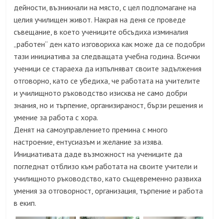
дейности, възникнали на място, с цел подпомагане на
целия училищен живот. Накрая на деня се проведе
съвещание, в което учениците обсъдиха изминалия
„работен“ ден като изговориха как може да се подобри
тази инициатива за следващата учебна година. Всички
ученици се стараеха да изпълняват своите задължения
отговорно, като се убедиха, че работата на учителите
и училищното ръководство изисква не само добри
знания, но и търпение, организираност, бързи решения и
умение за работа с хора.
Денят на самоуправлението премина с много
настроение, ентусиазъм и желание за изява.
Инициативата даде възможност на учениците да
погледнат отблизо към работата на своите учители и
училищното ръководство, като същевременно развиха
умения за отговорност, организация, търпение и работа
в екип.