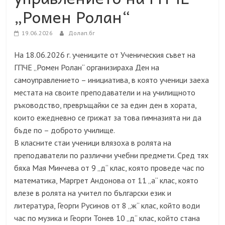
„Ромен Ролан“
19.06.2026
Долап.бг
На 18.06.2026 г. учениците от Ученическия съвет на
ГПЧЕ „Ромен Ролан“ организираха Ден на
самоуправлението – инициатива, в която ученици заеха
местата на своите преподаватели и на училищното
ръководство, превръщайки се за един ден в хората,
които ежедневно се грижат за това гимназията ни да
бъде по – доброто училище.
В класните стаи ученици влязоха в ролята на
преподаватели по различни учебни предмети. Сред тях
бяха Мая Минчева от 9 „д“ клас, която проведе час по
математика, Маргрет Андонова от 11 „а“ клас, която
влезе в ролята на учител по български език и
литература, Георги Русинов от 8 „ж“ клас, който води
час по музика и Георги Тонев 10 „д“ клас, който стана