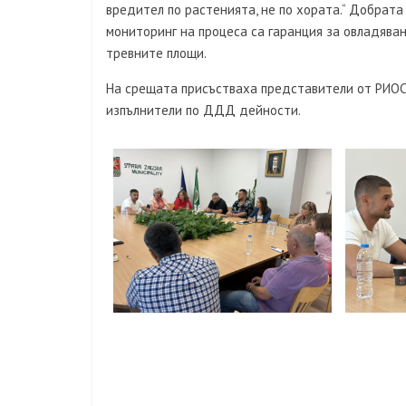
вредител по растенията, не по хората.“ Добрат
мониторинг на процеса са гаранция за овладяван
тревните площи.
На срещата присъстваха представители от РИОСВ
изпълнители по ДДД дейности.