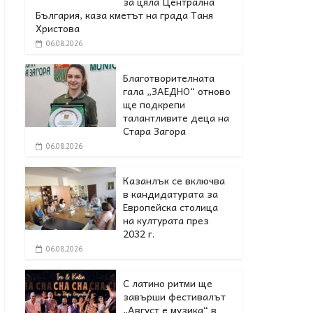
за цяла Централна
България, каза кметът на града Таня
Христова
06.08.2026
Благотворителната
гала „ЗАЕДНО“ отново
ще подкрепи
талантливите деца на
Стара Загора
06.08.2026
Казанлък се включва
в кандидатурата за
Европейска столица
на културата през
2032 г.
06.08.2026
С латино ритми ще
завърши фестивалът
„Август е музика“ в