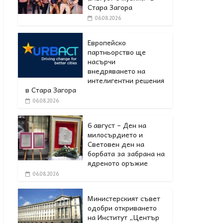
Стара Загора
06.08.2026
Европейско
партньорство ще
насърчи
внедряването на
интелигентни решения
в Стара Загора
06.08.2026
6 август – Ден на
милосърдието и
Световен ден на
борбата за забрана на
ядреното оръжие
06.08.2026
Министерският съвет
одобри откриването
на Институт „Център