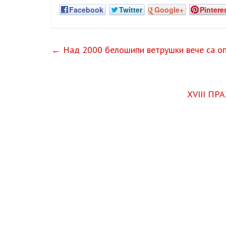
Facebook
Twitter
Google+
Pintere
←
Над 2000 белошипи ветрушки вече са опр
ХVІІІ П