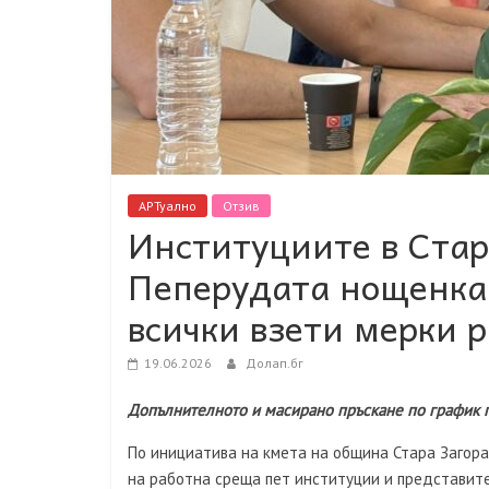
АРТуално
Отзив
Институциите в Стар
Пеперудата нощенка 
всички взети мерки 
19.06.2026
Долап.бг
Допълнителното и масирано пръскане по график 
По инициатива на кмета на община Стара Загор
на работна среща пет институции и представите