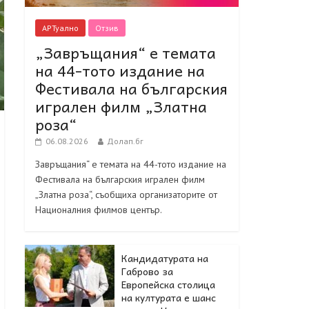
АРТуално
Отзив
„Завръщания“ е темата
на 44-тото издание на
Фестивала на българския
игрален филм „Златна
роза“
06.08.2026
Долап.бг
Завръщания“ е темата на 44-тото издание на
Фестивала на българския игрален филм
„Златна роза“, съобщиха организаторите от
Националния филмов център.
Кандидатурата на
Габрово за
Европейска столица
на културата е шанс