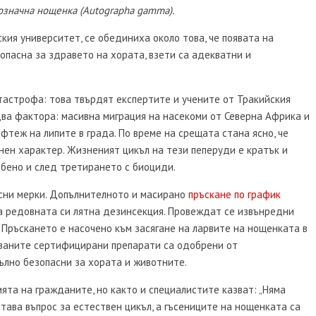
означна нощенка (Autographa gamma).
ския университет, се обединиха около това, че появата на
опасна за здравето на хората, взети са адекватни и
тастрофа: това твърдят експертите и учените от Тракийския
 два фактора: масивна миграция на насекоми от Северна Африка и
фтеж на липите в града. По време на срещата стана ясно, че
ен характер. Жизненият цикъл на тези пеперуди е кратък и
обено и след третирането с биоциди.
сни мерки. Допълнителното и масирано
пръскане по график
 редовната си лятна дезинсекция. Провеждат се извънредни
 Пръскането е насочено към засягане на ларвите на нощенката в
лзваните сертифицирани препарати са одобрени от
ълно безопасни за хората и животните.
та на гражданите, но както и специалистите казват: „Няма
става въпрос за естествен цикъл, а гъсениците на нощенката са