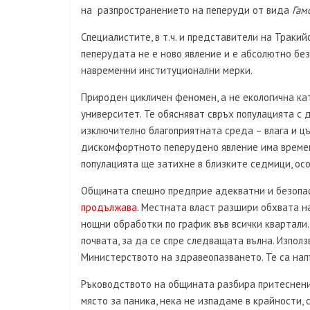
на разпространението на пеперуди от вида
Гам
Специалистите, в т.ч. и представители на Тракий
пеперудата не е ново явление и е абсолютно без
навременни институционални мерки.
Природен цикличен феномен, а не екологична ка
университет. Те обясняват свръх популацията с
изключително благоприятната среда – влага и цъ
дискомфортното пеперудено явление има времен
популацията ще затихне в близките седмици, ос
Общината спешно предприе адекватни и безопа
продължава.
Местната власт разшири обхвата на
нощни обработки по график във всички квартали.
почвата, за да се спре следващата вълна. Изпо
Министерството на здравеопазването. Те са нап
Ръководството на общината разбира притеснения
място за паника, нека не изпадаме в крайности, 