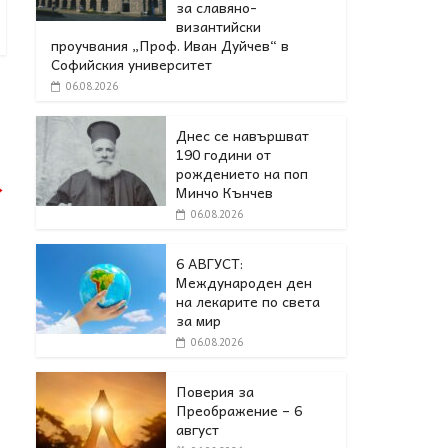
за славяно-
византийски
проучвания „Проф. Иван Дуйчев“ в
Софийския университет
06.08.2026
Днес се навършват
190 години от
рождението на поп
→
Минчо Кънчев
06.08.2026
6 АВГУСТ:
Международен ден
на лекарите по света
за мир
06.08.2026
Поверия за
Преображение – 6
август