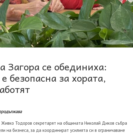
а Загора се обединиха:
е безопасна за хората,
работят
продължава
а Живко Тодоров секретарят на общината Николай Диков събра
ли на бизнеса, за да координират усилията си в ограничаване