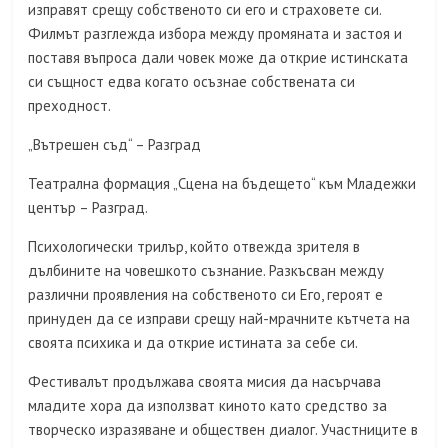
изправят срещу собственото си его и страховете си.
Филмът разглежда избора между промяната и застоя и
поставя въпроса дали човек може да открие истинската
си същност едва когато осъзнае собствената си
преходност.
„Вътрешен съд“ – Разград
Театрална формация „Сцена на бъдещето“ към Младежки
център – Разград.
Психологически трилър, който отвежда зрителя в
дълбините на човешкото съзнание. Разкъсван между
различни проявления на собственото си Его, героят е
принуден да се изправи срещу най-мрачните кътчета на
своята психика и да открие истината за себе си.
Фестивалът продължава своята мисия да насърчава
младите хора да използват киното като средство за
творческо изразяване и обществен диалог. Участниците в