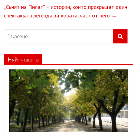
„Сънят на Пилат“ – истории, които превръщат един
спектакъл в легенда за хората, част от него
→
Най-новото