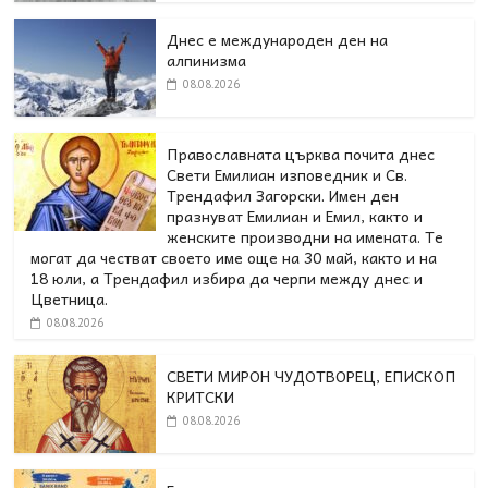
Днес е международен ден на
алпинизма
08.08.2026
Православната църква почита днес
Свети Емилиан изповедник и Св.
Трендафил Загорски. Имен ден
празнуват Емилиан и Емил, както и
женските производни на имената. Те
могат да честват своето име още на 30 май, както и на
18 юли, а Трендафил избира да черпи между днес и
Цветница.
08.08.2026
СВЕТИ МИРОН ЧУДОТВОРЕЦ, ЕПИСКОП
КРИТСКИ
08.08.2026