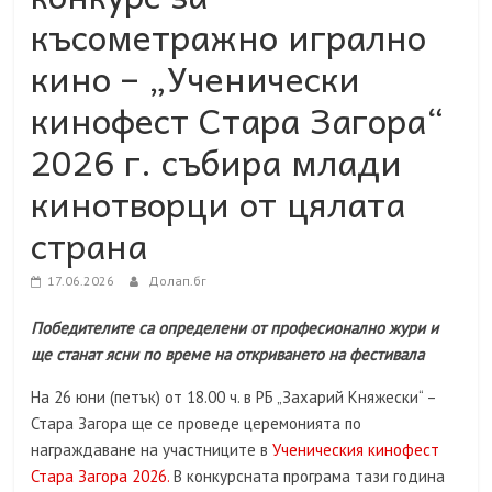
късометражно игрално
кино – „Ученически
кинофест Стара Загора“
2026 г. събира млади
кинотворци от цялата
страна
17.06.2026
Долап.бг
Победителите са определени от професионално жури и
ще станат ясни по време на откриването на фестивала
На 26 юни (петък) от 18.00 ч. в РБ „Захарий Княжески“ –
Стара Загора ще се проведе церемонията по
награждаване на участниците в
Ученическия кинофест
Стара Загора 2026.
В конкурсната програма тази година