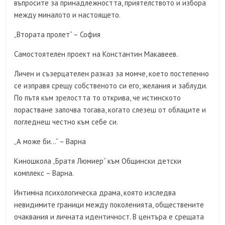
въпросите за принадлежността, приятелството и избора
между миналото и настоящето.
„Втората пролет“ – София
Самостоятелен проект на Константин Макавеев.
Личен и съзерцателен разказ за момче, което постепенно
се изправя срещу собственото си его, желания и заблуди.
По пътя към зрелостта то открива, че истинското
порастване започва тогава, когато слезеш от облаците и
погледнеш честно към себе си.
„А може би…“ – Варна
Киношкола „Братя Люмиер“ към Общински детски
комплекс – Варна.
Интимна психологическа драма, която изследва
невидимите граници между поколенията, обществените
очаквания и личната идентичност. В центъра е срещата