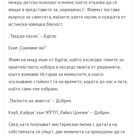
между детски психолог и момче, което отказва да се
впише в представите за „нормалност“. Филмът поставя
въпроси за самотата, маските, които носим, и нуждата от
истинска човешка близост.
„Твърде късно“ – Бургас
Екип „Снимаме ли?“
Филм на млад екип от Бургас, който изследва темите за
приятелството, избора и последствията от решенията,
които вземаме. История за моментите, в които
осъзнаваме стойността на времето, хората до нас и пътя,
който сами сме избрали.
„Писмото на живота“ – Добрич
Клуб „Куйрук“ към ЧПГТП „Райко Цончев“ – Добрич.
След като получават мистериозни писма с датата на
собствената си смърт, две момичета са принудени да се