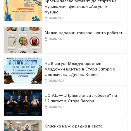
Броени часове остават до старта на
музикалния фестивал „Август е
музика“
08.08.2026
Малки здравни трикове, които работят
08.08.2026
На 8 август Международният
младежки център в Стара Загора е
домакин на „Ден на Корея“
08.08.2026
L.O.V.E. — „Приказка за любовта“ на
12 август в Стара Загора
08.08.2026
Спасиха мъж с рядка в света