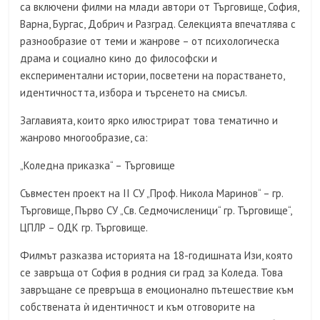
са включени филми на млади автори от Търговище, София,
Варна, Бургас, Добрич и Разград. Селекцията впечатлява с
разнообразие от теми и жанрове – от психологическа
драма и социално кино до философски и
експериментални истории, посветени на порастването,
идентичността, избора и търсенето на смисъл.
Заглавията, които ярко илюстрират това тематично и
жанрово многообразие, са:
„Коледна приказка“ – Търговище
Съвместен проект на II СУ „Проф. Никола Маринов“ – гр.
Търговище, Първо СУ „Св. Седмочисленици“ гр. Търговище“,
ЦПЛР – ОДК гр. Търговище.
Филмът разказва историята на 18-годишната Изи, която
се завръща от София в родния си град за Коледа. Това
завръщане се превръща в емоционално пътешествие към
собствената ѝ идентичност и към отговорите на