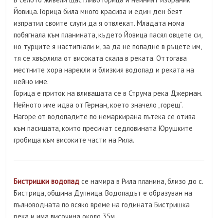
Йовица. Горица била много красива и един ден беят
изпратил своите слуги да я отвлекат. Младата мома
побягнала към планината, където Йовица пасял овцете си,
но турците я настигнали и, за да не попадне в ръцете им,
тя се хвърлила от високата скала в реката. Оттогава
местните хора нарекли и близкия водопад и реката на
нейно име.
Горица е приток на вливащата се в Струма река Джерман.
Нейното име идва от Герман, което значело „горещ“.
Нагоре от водопадите по немаркирана пътека се отива
към пасищата, които пресичат седловината Юрушките
гробища към високите части на Рила.
Бистришки водопад
се намира в Рила планина, близо до с.
Бистрица, община Дупница. Водопадът е образуван на
пълноводната по всяко време на годината Бистришка
река и има височина около 35м