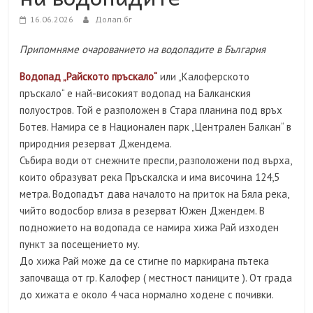
16.06.2026
Долап.бг
Припомняме очарованието на водопадите в България
Водопад „Райското пръскало“
или „Калоферското
пръскало“ е най-високият водопад на Балканския
полуостров. Той е разположен в Стара планина под връх
Ботев. Намира се в Национален парк „Централен Балкан“ в
природния резерват Джендема.
Събира води от снежните преспи, разположени под върха,
които образуват река Пръскалска и има височина 124,5
метра. Водопадът дава началото на приток на Бяла река,
чийто водосбор влиза в резерват Южен Джендем. В
подножието на водопада се намира хижа Рай изходен
пункт за посещението му.
До хижа Рай може да се стигне по маркирана пътека
започваща от гр. Калофер ( местност паниците ). От града
до хижата е около 4 часа нормално ходене с почивки.