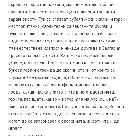
върхове с обратни наклони, скални мостове, зъбери,
пропасти, множество водопади и обширни тревисти
заравнености. Тук се опазват субалпийски скални и горски
местообитания, характерни са вековните букови и
буково-елови гори, редки и застрашени от изчезване
видове, оцелели след последните заледявания само в
тази естествена крепост и никъде другаде в България.
Трасето на екопътеката „Видимско пръскало” върви
успоредно на река Пръскалска, минава през столетна
букова гора и отвежда до скални стени, от които се
спуска 80 метровият водопад Видимско пръскало. По
маршрута са поставени информационни табели,
представящи парка с животните в него, растенията,
горите, пасищата, както и историята на Априлци, най-
близкото населено място. По пътя е обособена и „Зелена
класна стая”, където по достъпен игрови начин децата
могат да се запознават с растенията, животните и да
играят.
Как да стигнете: