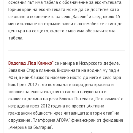
основния път има табела с обозначение за еко-пътеката.
Горния край на еко-пътеката може да се достигне като
се хване отклонението за село „Заселе“ и след около 15
мин изкачване по стръмни завои с автомобил се стига до
центъра на селцето, където също има обозначителна
табела.
Водопад „Под Камико“
се намира в Искърското дефиле,
Западна Стара планина. Височината на водния му пад е
40 м, а най-близкото населено място до него е село Гара
Бов. През 2012 г. до водопада е изградена красива и
живописна екопътека, която следва начупената и
скалиста долина на река Бовска. Пътеката „Под камико“ е
изградена през 2012 година по проект „Активни
граждански общности чрез читалищата: втори етап“ на
сдружение „Платформа АГОРА“, финансиран от фондация
„Америка за България“.