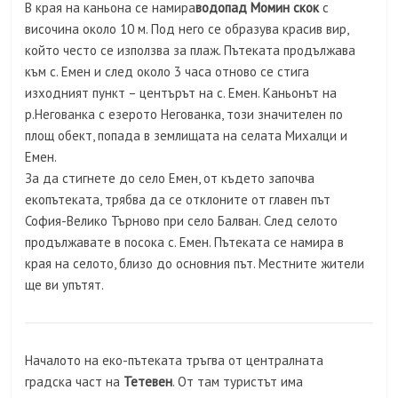
В края на каньона се намира
водопад Момин
скок
с
височина около 10 м. Под него се образува красив вир,
който често се използва за плаж. Пътеката продължава
към с. Емен и след около 3 часа отново се стига
изходният пункт – центърът на с. Емен. Каньонът на
р.Негованка с езерото Негованка, този значителен по
площ обект, попада в землищата на селата Михалци и
Емен.
За да стигнете до село Емен, от където започва
екопътеката, трябва да се отклоните от главен път
София-Велико Търново при село Балван. След селото
продължавате в посока с. Емен. Пътеката се намира в
края на селото, близо до основния път. Местните жители
ще ви упътят.
Началото на еко-пътеката тръгва от централната
градска част на
Тетевен
. От там туристът има