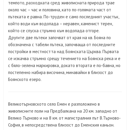
темпото, разходката сред живописната природа трае
около час – час и половина, като по-голямата част от
пътеката е равна. По-труден е само последният участък,
който води към водопада – неравен, каменист терен,
който се спуска стръмно към водопада отгоре.
Другите две пътеки започват от края на кв. Бояна по
обозначена с табели пътека, започваща от последните
постройки в местността над Боянската Църква. Първата
се изкачва стръмно срещу течението на Боянска река и е
с бяло-зелена маркировка, докато втората е по-бавна, но
постепенно набира височина, минавайки в близост до
Боянското езеро.
Великотърновското село Емен е разположено в
живописните поли на Предбалкана на 20 км. западно от
Велико Търново и на 8 км. от магистралния път В.Търново-
София, в непосредствена близост до Еменския каньон.