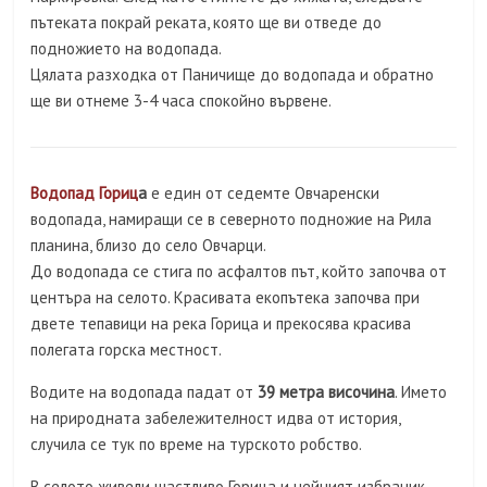
пътеката покрай реката, която ще ви отведе до
подножието на водопада.
Цялата разходка от Паничище до водопада и обратно
ще ви отнеме 3-4 часа спокойно вървене.
Водопад Гориц
а
е един от седемте Овчаренски
водопада, намиращи се в северното подножие на Рила
планина, близо до село Овчарци.
До водопада се стига по асфалтов път, който започва от
центъра на селото. Красивата екопътека започва при
двете тепавици на река Горица и прекосява красива
полегата горска местност.
Водите на водопада падат от
39 метра височина
. Името
на природната забележителност идва от история,
случила се тук по време на турското робство.
В селото живели щастливо Горица и нейният избраник