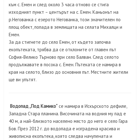
към с. Емен и след около 3 часа отново се стига
изходният пункт – центърът на с. Емен. Каньонът на
р.Негованка с езерото Негованка, този значителен по
площ обект, попада в землищата на селата Михалци и
Емен.
За да стигнете до село Емен, от където започва
екопътеката, трябва да се отклоните от главен път
София-Велико Търново при село Балван. След селото
продължавате в посока с. Емен. Пътеката се намира в
края на селото, близо до основния път. Местните жители
ще ви упътят.
Водопад „Под Камико“
се намира в Искърското дефиле,
Западна Стара планина. Височината на водния му пад е
40 м, а най-близкото населено място до него е село Гара
Бов. През 2012 г. до водопада е изградена красива и
живописна екопътека, която следва начупената и