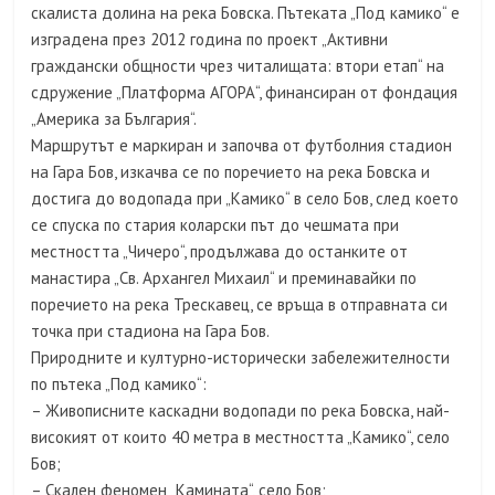
скалиста долина на река Бовска. Пътеката „Под камико“ е
изградена през 2012 година по проект „Активни
граждански общности чрез читалищата: втори етап“ на
сдружение „Платформа АГОРА“, финансиран от фондация
„Америка за България“.
Маршрутът е маркиран и започва от футболния стадион
на Гара Бов, изкачва се по поречието на река Бовска и
достига до водопада при „Камико“ в село Бов, след което
се спуска по стария коларски път до чешмата при
местността „Чичеро“, продължава до останките от
манастира „Св. Архангел Михаил“ и преминавайки по
поречието на река Трескавец, се връща в отправната си
точка при стадиона на Гара Бов.
Природните и културно-исторически забележителности
по пътека „Под камико“:
– Живописните каскадни водопади по река Бовска, най-
високият от които 40 метрa в местността „Камико“, село
Бов;
– Скален феномен „Камината“, село Бов;