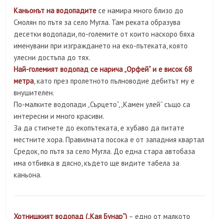
Каньонът на водопадите
се намира много близо до
Смолян по пътя за село Мугла. Там реката образува
десетки водопади, по-големите от които наскоро бяха
именувани при изграждането на еко-пътеката, която
улесни достъпа до тях.
Най-големият водопад се нарича „Орфей“ и е висок 68
метра
, като през пролетното пълноводие дебитът му е
внушителен.
По-малките водопади „Сърцето“, „Камен улей“ също са
интересни и много красиви.
За да стигнете до екопътеката, е хубаво да питате
местните хора. Правилната посока е от западния квартал
Средок, по пътя за село Мугла. До една стара автобаза
има отбивка в дясно, където ще видите табела за
каньона.
Хотнишкият водопад („Кая Бунар“)
– едно от малкото