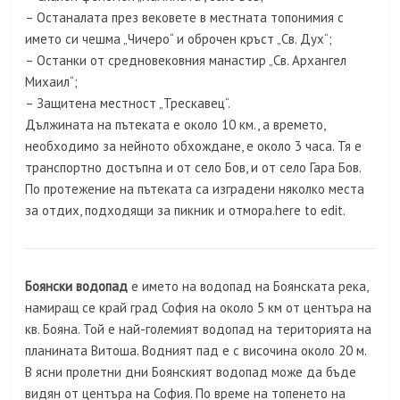
– Останалата през вековете в местната топонимия с
името си чешма „Чичеро“ и оброчен кръст „Св. Дух“;
– Останки от средновековния манастир „Св. Архангел
Михаил“;
– Защитена местност „Трескавец“.
Дължината на пътеката е около 10 км., а времето,
необходимо за нейното обхождане, е около 3 часа. Тя е
транспортно достъпна и от село Бов, и от село Гара Бов.
По протежение на пътеката са изградени няколко места
за отдих, подходящи за пикник и отмора.here to edit.
Боянски водопад
е името на водопад на Боянската река,
намиращ се край град София на около 5 км от центъра на
кв. Бояна. Той е най-големият водопад на територията на
планината Витоша. Водният пад е с височина около 20 м.
В ясни пролетни дни Боянският водопад може да бъде
видян от центъра на София. По време на топенето на