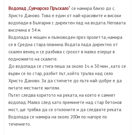
Водопад „Сувчарско Пръскало“
се намира близо до с.
Христо Даново. Това е един от най-красивите и високи
водопади в България с директен пад на водата. Неговата
височина е 54 м.
Водопада е мощен и пълноводен през пролетта, намира
се в Средна стара планина. Водата пада директно от
скален венец и се разбива с грохот в малко езерце в
подножието на скалите.
До водопада се стига пеша за около 1ч. и 30 мин., като се
върви се по стар, разбит път, който тръгва над село
Христо Даново. За да стигнете до пътя най-добре е да
питате местните жители.
Пътят следва коритото на реката, на която е самият
водопад. Малко след като преминете над стар бетонов
мост, ще трябва да се отклоните и да следвате реката.
Водопада се намира на около 200м по-нагоре по
течението.