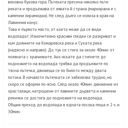
вековна букова гора. Пътеката пресича няколко пъти
реката и продължава от лявата й страна (маркирана е с
каменни пирамидки). Не след дълго се излиза в края на
Лавинния конус.
Това е първото място, от което може да се види
водопадът. Изкючително красиви гледки се разкриват и
към долините на Комаревска река и Сухата река
(надясно и направо). До тук се стига за около 40мин. от
поляната с хранилките. Ако искате да стигнете до
подножието на водопада трябва да продължите по
тясна пътечка, движеща се по билото между двата
потока. В началото пътечката се забелязва трудно, но
скоро се оформя по-ясно. След около 40мин. движение из
храсталаци, натрошени от лавините дървета и каменни
рекички се достига до подножието на водопада.
Общия преход до водопада в едната посока пеша е 2 ч. и
30мин.