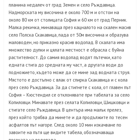
планина недалеч от град Земен и село Ръждавица.
Надморската му височина е около 700 м и отстои на
около 80 км от столицата София и 60 км от град Перник.
Малка рекичка, минаваща през кацналото на скален масив
село Полска Скакавица, пада от 50м височина и образува
маловоден, но приказно красив водопад. В скалата има
множество дупки и цялата местност е обрасла с буйна
растителност. До самия водопад водят пътечки, като
едната стига до средната му част, а другата води до
подножието, където може да се мине зад водната струя.
Мястото е достъпно с влак от спирка Скакавица и с кола
през село Ръждавица. За да стигнете с кола, от главен път
София – Кюстендил се отклонявате при табелата за село
Копиловци. Минавате през селата Копиловци, Шишковци и
стигате село Ръждавица. В центъра има малък прелез,
през който трябва да минете и да продължите по тесен
асфалтов път нагоре. След около 10 мин изкачване по
завоите на пътя ще видите табела, обозначаваща
посоката на водопада.