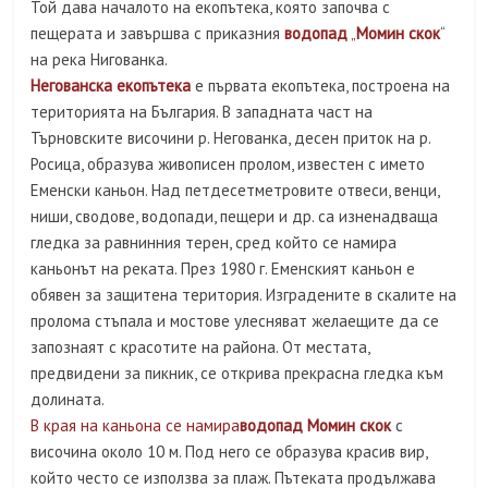
Той дава началото на екопътека, която започва с
пещерата и завършва с приказния
водопад
„
Момин
скок
“
на река Нигованка.
Негованска екопътека
е първата екопътека, построена на
територията на България. В западната част на
Търновските височини р. Негованка, десен приток на р.
Росица, образува живописен пролом, известен с името
Еменски каньон. Над петдесетметровите отвеси, венци,
ниши, сводове, водопади, пещери и др. са изненадваща
гледка за равнинния терен, сред който се намира
каньонът на реката. През 1980 г. Еменският каньон е
обявен за защитена територия. Изградените в скалите на
пролома стъпала и мостове улесняват желаещите да се
запознаят с красотите на района. От местата,
предвидени за пикник, се открива прекрасна гледка към
долината.
В края на каньона се намира
водопад Момин
скок
с
височина около 10 м. Под него се образува красив вир,
който често се използва за плаж. Пътеката продължава