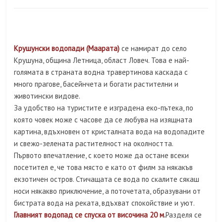
Крушунски водопади (Маарата)
се намират до село
Крушуна, община Летница, област Ловеч. Това е най-
голямата в страната водна травертинова каскада с
много прагове, басейнчета и богати растителни и
животински видове.
За удобство на туристите е изградена еко-пътека, по
която човек може с часове да се любува на изящната
картина, вдъхновен от кристалната вода на водопадите
и свежо-зелената растителност на околността.
Първото впечатление, с което може да остане всеки
посетител е, че това място е като от филм за някакъв
екзотичен остров. Стичащата се вода по скалите сякаш
носи някакво приключение, а поточетата, образувани от
бистрата вода на реката, вдъхват спокойствие и уют.
Главният водопад се спуска от височина 20 м
.
Разделя се