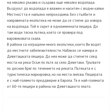
на няколко ръкава и създава още няколко водопада.
Въздухът до водопада е влажен и наситен с водни капки.
Местността е напълно непроходима. Без стълбите и
направената екопътека не може да се стигне до извора
на водопада. Той е скрит в едноименната пещера. До
там води тясна пътека, която се провира под
варовиковата скала.
В района са изградени много екопътеки, които Ви водят
до местните забележителности. Наблизо се намира и
Деветашката пещера. До нея може да стигнете след
моста на река Осъм по пътя за село Деветаки. Тръгвате
по десния бряг по течението на реката. Пътеката е с
туристическа маркировка, но на места липсва. Пещерата
е с най-голямото преддверие в Европа. Тя е най-голямата
от 60-те пещери в района на Деветашкото плато.