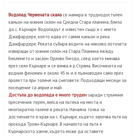
Водопад Червената скала
се намира в труднодостъпeн
каньон на южния склон на Средна Стара планина, близо
до с. Кърнаре. Водопадът е известен също и с името
Джафардере, което идва от самия каньон и река
Дажфардере. Реката събира водите на няколко поточета
извиращи от южния склон на Стара Планина между
Беклемето и заслон Орлово Гнездо, след което минава
през село Кърнаре и се влива в р.Стряма. Височината на
водния феномен е около 45 м. и е пълноводен само през
пролетта при топене на снеговете. Подходящи месеци за
посещение са април и май.
Достъпа до водопада е много труден
заради стръмния
пресечения терен, липса на пътека на места и
многократно газене в реката. Начална точка за
достигнаето е края на с. Кърнаре, където започва пътя на
прохода Троян-Кърнаре. В началото на пътя е
Кърнарското ханче, където може да оставите