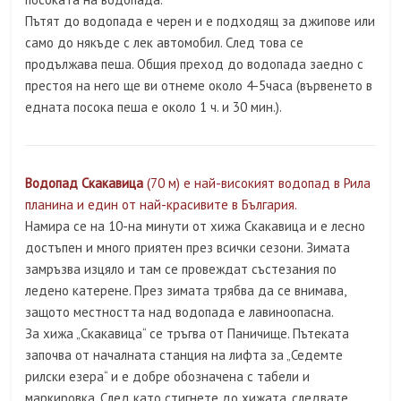
Пътят до водопада е черен и е подходящ за джипове или
само до някъде с лек автомобил. След това се
продължава пеша. Общия преход до водопада заедно с
престоя на него ще ви отнеме около 4-5часа (вървенето в
едната посока пеша е около 1 ч. и 30 мин.).
Водопад Скакавица
(70 м) е най-високият водопад в Рила
планина и един от най-красивите в България.
Намира се на 10-на минути от хижа Скакавица и е лесно
достъпен и много приятен през всички сезони. Зимата
замръзва изцяло и там се провеждат състезания по
ледено катерене. През зимата трябва да се внимава,
защото местността над водопада е лавиноопасна.
За хижа „Скакавица“ се тръгва от Паничище. Пътеката
започва от началната станция на лифта за „Седемте
рилски езера“ и е добре обозначена с табели и
маркировка. След като стигнете до хижата, следвате