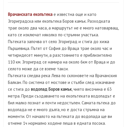
Врачанската екопътека
е известна още и като
Згориградска или екопътека Боров камък. Разходката
трае около два часа, а маршрутът не е много натоварващ,
като се изключат няколко по-стръмни участъка.
Пътеката започва от село Згориград и стига до хижа
Пършевица. Пътят от София до Враца трае около час и
четиридесет минути, а разстоянието е приблизително
110 км. Згориград се намира на около 6км от Враца и до
селото може да се вземе такси.
Пътеката следва река Лева по склоновете на Врачанския
Балкан. По система от мостове и стълби след изкачване
се стига до
водопад Боров камък
, чиято височина е 63
метра. Преди създаването на екопътеката водопадът е
бил малко познат и почти недостъпен. Самата пътека до
водопада не е много дълга, но е доста стръмна на
моменти. От началото на пътеката до водопада ще ви
отнеме 1ч нормално ходене пеша в едната посока.