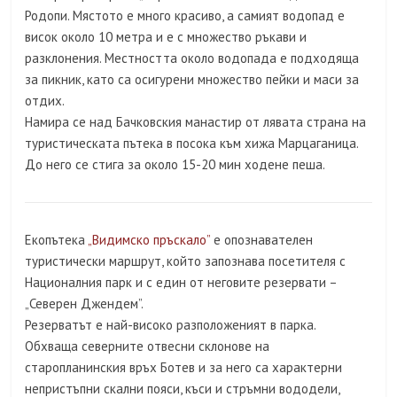
Родопи. Мястото е много красиво, а самият водопад е
висок около 10 метра и е с множество ръкави и
разклонения. Местността около водопада е подходяща
за пикник, като са осигурени множество пейки и маси за
отдих.
Намира се над Бачковския манастир от лявата страна на
туристическата пътека в посока към хижа Марцаганица.
До него се стига за около 15-20 мин ходене пеша.
Екопътека
„Видимско пръскало”
е опознавателен
туристически маршрут, който запознава посетителя с
Националния парк и с един от неговите резервати –
„Северен Джендем”.
Резерватът е най-високо разположеният в парка.
Обхваща северните отвесни склонове на
старопланинския връх Ботев и за него са характерни
непристъпни скални пояси, къси и стръмни вододели,