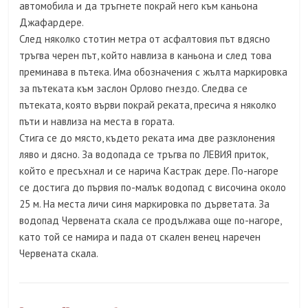
автомобила и да тръгнете покрай него към каньона
Джафардере.
След няколко стотин метра от асфалтовия път вдясно
тръгва черен път, който навлиза в каньона и след това
преминава в пътека. Има обозначения с жълта маркировка
за пътеката към заслон Орлово гнездо. Следва се
пътеката, която върви покрай реката, пресича я няколко
пъти и навлиза на места в гората.
Стига се до място, където реката има две разклонения
ляво и дясно. За водопада се тръгва по ЛЕВИЯ приток,
който е пресъхнал и се нарича Кастрак дере. По-нагоре
се достига до първия по-малък водопад с височина около
25 м. На места личи синя маркировка по дърветата. За
водопад Червената скала се продължава още по-нагоре,
като той се намира и пада от скален венец наречен
Червената скала.