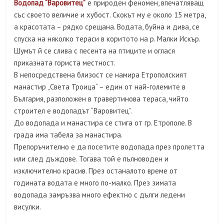
Водопад “Варовитец”
е природен феномен, впечатляващ
със своето величие и хубост. Скокът му е около 15 метра,
а красотата – рядко срещана. Водата, буйна и дива, се
спуска на няколко тераси в коритото на р. Малки Искър.
Шумът й се слива с песента на птиците и оглася
приказната гориста местност.
В непосредствена близост се намира Етрополският
манастир „Света Троица“ – един от най-големите в
България, разположен в травертинова тераса, чийто
строител е водопадът “Варовитец”.
До водопада и манастира се стига от гр. Етрополе. В
града има табела за манастира.
Препоръчително е да посетите водопада през пролетта
или след дъждове. Тогава той е пълноводен и
изключително красив. През останалото време от
годината водата е много по-малко. През зимата
водопада замръзва много ефектно с дълги ледени
висулки.