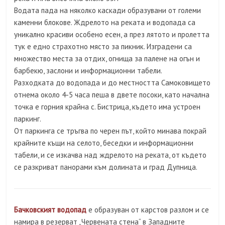
Водата пада на няколко каскади образувани от големи
каменни блокове. Ждрелото на реката и водопада са
уникално красиви особено есен, а през лятото и пролетта
тук е едно страхотно място за пикник. Изградени са
множество места за отдих, огнища за палене на огън и
барбекю, заслони и информационни табели.
Разходката до водопада и до местността Самоковището
отнема около 4-5 часа пеша в двете посоки, като начална
точка е горния крайна с. Бистрица, където има устроен
паркинг.
От паркинга се тръгва по черен път, който минава покрай
крайните къщи на селото, беседки и информационни
табели, и се изкачва над ждрелото на реката, от където
се разкриват панорами към долината и град Дупница.
Бачковският водопад
е образуван от карстов разлом и се
намира в резерват „Червената стена“ в Западните