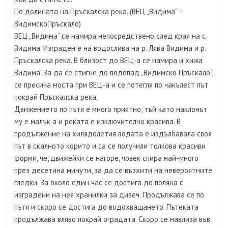
По долината на Пръскалска река. (ВЕЦ „Видима“ –
ВидимскоПръскало)
ВЕЦ „Видима“ се намира непосредствено след края на с.
Видима. Изграден е на водослива на р. Лява Видима и р.
Пръскалска река. В близост до ВЕЦ-а се намира и хижа
Видима. За да се стигне до водопад „Видимско Пръскало“,
се пресича моста при ВЕЦ-а и се потегля по чакълест път
покрай Пръскалска река.
Движението по пътя е много приятно, тъй като наклонът
му е малък а и реката е изключително красива. В
продължение на хилядолетия водата е издълбавала своя
път в скалното корито и са се получили толкова красиви
форми, че, движейки се нагоре, човек спира най-много
през десетина минути, за да се възхити на невероятните
гледки. За около един час се достига до поляна с
изградени на нея хранилки за дивеч. Продължава се по
пътя и скоро се достига до водохващането. Пътеката
продължава вляво покрай оградата. Скоро се навлиза във