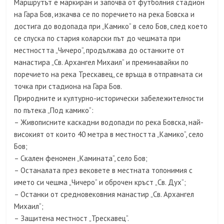
Маршрутът е маркиран и започва от футболния стадион
на Гара Бов, изкачва се по поречието на река Бовска и
достига до водопада при „Камико“ в село Бов, след което
се спуска по стария коларски път до чешмата при
местността „Чичеро“, продължава до останките от
манастира „Св. Архангел Михаил“ и преминавайки по
поречието на река Трескавец, се връща в отправната си
точка при стадиона на Гара Бов.
Природните и културно-исторически забележителности
по пътека „Под камико“:
– Живописните каскадни водопади по река Бовска, най-
високият от които 40 метрa в местността „Камико“, село
Бов;
– Скален феномен „Камината“, село Бов;
– Останалата през вековете в местната топонимия с
името си чешма „Чичеро“ и оброчен кръст „Св. Дух“;
– Останки от средновековния манастир „Св. Архангел
Михаил“;
– Защитена местност „Трескавец“.