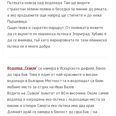
Пътеката излиза над водопада. Там ще видите
страхотни зелени поляни и беседка за пикник до реката,
а ако продължите още напред ще стигнете и до хижа
Пършевица.
Съществува и съкратен маршрут. От полянката можете
да се върнете по планинска пътека в Згориград. Хубаво е
да се внимава, тъй като маркировката по тази планинска
пътека не е много добра.
Водопад „Скакля“
се намира в Искърското дефиле, близо
до гара Бов. Това е един от най-красивите и високи
водопади в България. Местността и водопадът са били
любимо място за отдих на Иван Вазов.
Водите на „Скакля“ политат от 80 м височина. Около самия
водопад е изградена еко-пътека с подходящи места за
пикник и отмора. Самата еко-пътека има два края.
Долният край се намира в близост до гара Бов – на