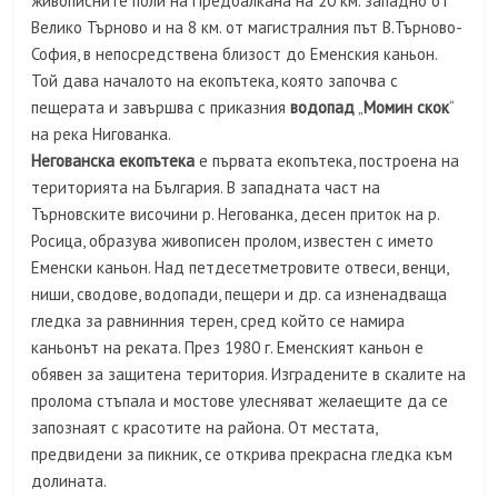
живописните поли на Предбалкана на 20 км. западно от
Велико Търново и на 8 км. от магистралния път В.Търново-
София, в непосредствена близост до Еменския каньон.
Той дава началото на екопътека, която започва с
пещерата и завършва с приказния
водопад
„
Момин
скок
“
на река Нигованка.
Негованска екопътека
е първата екопътека, построена на
територията на България. В западната част на
Търновските височини р. Негованка, десен приток на р.
Росица, образува живописен пролом, известен с името
Еменски каньон. Над петдесетметровите отвеси, венци,
ниши, сводове, водопади, пещери и др. са изненадваща
гледка за равнинния терен, сред който се намира
каньонът на реката. През 1980 г. Еменският каньон е
обявен за защитена територия. Изградените в скалите на
пролома стъпала и мостове улесняват желаещите да се
запознаят с красотите на района. От местата,
предвидени за пикник, се открива прекрасна гледка към
долината.