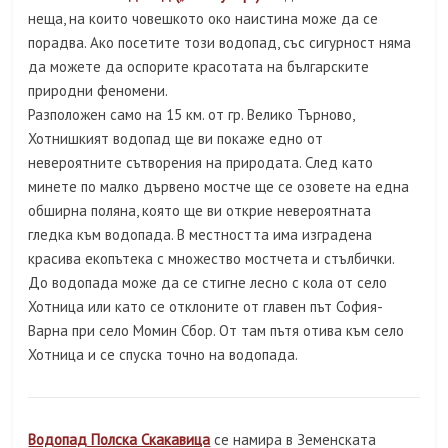
неща, на които човешкото око наистина може да се
порадва. Ако посетите този водопад, със сигурност няма
да можете да оспорите красотата на българските
природни феномени.
Разположен само на 15 км. от гр. Велико Търново,
Хотнишкият водопад ще ви покаже едно от
невероятните сътворения на природата. След като
минете по малко дървено мостче ще се озовете на една
обширна поляна, която ще ви открие невероятната
гледка към водопада. В местността има изградена
красива екопътека с множество мостчета и стълбички.
До водопада може да се стигне лесно с кола от село
Хотница или като се отклоните от главен път София-
Варна при село Момин Сбор. От там пътя отива към село
Хотница и се спуска точно на водопада.
Водопад Полска Скакавица
се намира в Земенската