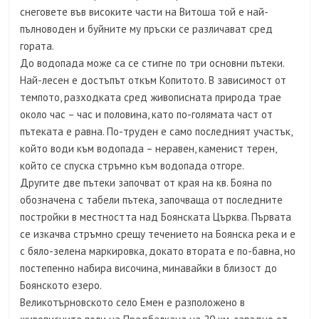
снеговете във високите части на Витоша той е най-
пълноводен и буйните му пръски се различават сред
гората.
До водопада може са се стигне по три основни пътеки.
Най-лесен е достъпът откъм Копитото. В зависимост от
темпото, разходката сред живописната природа трае
около час – час и половина, като по-голямата част от
пътеката е равна. По-труден е само последният участък,
който води към водопада – неравен, каменист терен,
който се спуска стръмно към водопада отгоре.
Другите две пътеки започват от края на кв. Бояна по
обозначена с табели пътека, започваща от последните
постройки в местността над Боянската Църква. Първата
се изкачва стръмно срещу течението на Боянска река и е
с бяло-зелена маркировка, докато втората е по-бавна, но
постепенно набира височина, минавайки в близост до
Боянското езеро.
Великотърновското село Емен е разположено в