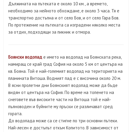
Дължината на пътеката е около 10 км., а времето,
необходимо за нейното обхождане, е около 3 часа. Тя е
транспортно достъпна и от село Бов, и от село Гара Бов.
По протежение на пътеката са изградени няколко места
за отдих, подходящи за пикник и отмора.
Боянски водопад
е името на водопад на Боянската река,
намиращ се край град София на около 5 км от центъра на
кв. Бояна. Той е най-големият водопад на територията на
планината Витоша. Водният пад е с височина около 20 м.
В ясни пролетни дни Боянският водопад може да бъде
видян от центъра на София. По време на топенето на
снеговете във високите части на Витоша той е най-
пълноводен и буйните му пръски се различават сред
гората.
До водопада може са се стигне по три основни пътеки.
Най-лесен е достъпът откъм Копитото. В зависимост от