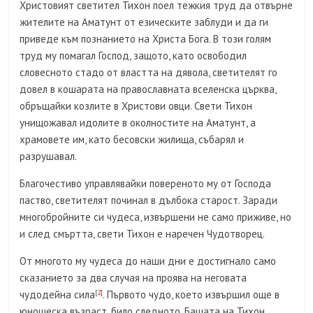
Христовият светител Тихон поел тежкия труд да отвърне
жителите на Аматунт от езическите заблуди и да ги
приведе към познанието на Христа Бога. В този голям
труд му помагал Господ, защото, като освободил
словесното стадо от властта на дявола, светителят го
довел в кошарата на православната вселенска църква,
обръщайки козлите в Христови овци. Свети Тихон
унищожавал идолите в околностите на Аматунт, а
храмовете им, като бесовски жилища, събарял и
разрушавал.
Благочестиво управлявайки повереното му от Господа
паство, светителят починал в дълбока старост. Заради
многобройните си чудеса, извършени не само приживе, но
и след смъртта, свети Тихон е наречен Чудотворец.
От многото му чудеса до наши дни е достигнало само
сказанието за два случая на проява на неговата
чудодейна сила
[
2
]
. Първото чудо, което извършил още в
юношеска възраст, било следното. Бащата на Тихон