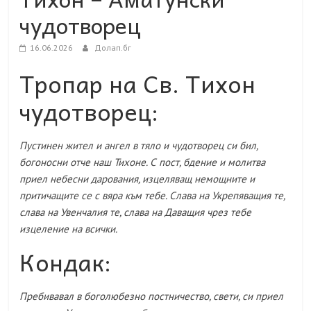
чудотворец
16.06.2026
Долап.бг
Тропар на Св. Тихон
чудотворец:
Пустинен жител и ангел в тяло и чудотворец си бил,
богоносни отче наш Тихоне. С пост, бдение и молитва
приел небесни дарования, изцеляващ немощните и
притичащите се с вяра към тебе. Слава на Укрепяващия те,
слава на Увенчалия те, слава на Даващия чрез тебе
изцеление на всички.
Кондак:
Пребивавал в боголюбезно постничество, свети, си приел