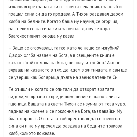
изкарвал прехраната си от своята пекарница за хляб и
пращал сина си да го продава. А Тихон раздавал даром
хляба на бедните. Когато баща му научил, се огорчил,
разгневил се на сина си и започнал да му се кара.
Благочестивият юноша му казал:
– Защо се огорчаваш, татко, като че нещо си изгубил?
Дадох хляба назаем на Бога, а в свещените книги е
казано: “който дава на Бога, ще получи тройно.” Ако не
вярваш на казаното в тях, да идем в житницата и сам ще
се увериш как Бог връща дълга на заемодателите Си.
Те отишли и когато се опитали да отворят вратата,
видели, че празното преди помещение е пълно с чиста
пшеница. Бащата на свети Тихон се изумил от това чудо,
паднал на колене и се поклонил на Бога, въздавайки Му
благодарност. Оттогава той престанал да се гневи на
сина си и не му пречел да раздава на бедните толкова
хляб, колкото пожелае.