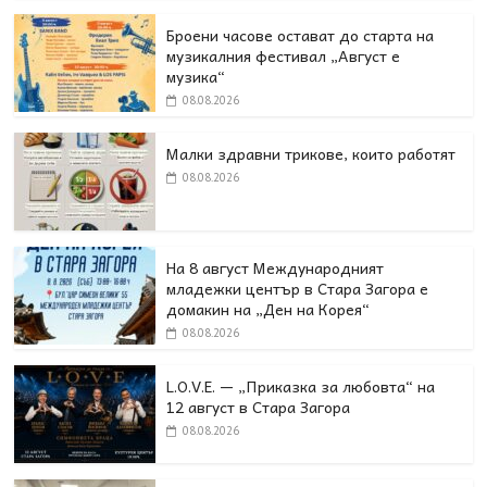
Броени часове остават до старта на
музикалния фестивал „Август е
музика“
08.08.2026
Малки здравни трикове, които работят
08.08.2026
На 8 август Международният
младежки център в Стара Загора е
домакин на „Ден на Корея“
08.08.2026
L.O.V.E. — „Приказка за любовта“ на
12 август в Стара Загора
08.08.2026