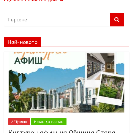
Най-новото
АРТуално
Искам да съм там
Културен афиш на Община Стара