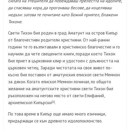
силата на Утешителя да побеждаваш прелестта на идолите,
да спасяваш хора, да прогонваш бесове, да изцеляваш
недъзи: затова те почитаме като Божий приятел, блажени
Тихоне.
Свети Тихон бил роден в град Аматунт на остров Кипър
от благочестиви родители християни. От най-ранни
години те го възпитавали в християнско благочестие и го
научили да чете свещените книги, поради което Тихон
бил приет в църковния клир и удостоен с длъжността на
църковен четец. Заради чистотата на своя живот по-
късно бил поставен от аматунския епископ свети Мемнон
за дякон. Когато епископ Мемнон починал, по общото
желание на аматунтските християни свети Тихон бил
ръкоположен на негово място от свети Епифаний,
архиепископ Кипърски
[
1
]
.
По това време в Кипър още имало много езичници,
придържащи се към древното идолопоклонство.