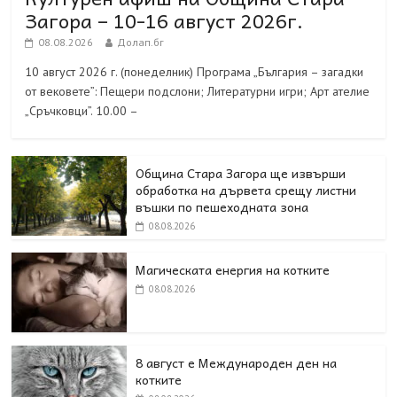
Загора – 10-16 август 2026г.
08.08.2026
Долап.бг
10 август 2026 г. (понеделник) Програма „България – загадки
от вековете”: Пещери подслони; Литературни игри; Арт ателие
„Сръчковци”. 10.00 –
Община Стара Загора ще извърши
обработка на дървета срещу листни
въшки по пешеходната зона
08.08.2026
Магическата енергия на котките
08.08.2026
8 август е Международен ден на
котките