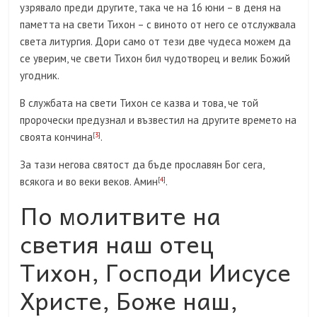
узрявало преди другите, така че на 16 юни – в деня на
паметта на свети Тихон – с виното от него се отслужвала
света литургия. Дори само от тези две чудеса можем да
се уверим, че свети Тихон бил чудотворец и велик Божий
угодник.
В службата на свети Тихон се казва и това, че той
пророчески предузнал и възвестил на другите времето на
своята кончина
[
3
]
.
За тази негова святост да бъде прославян Бог сега,
всякога и во веки веков. Амин
[
4
]
.
По молитвите на
светия наш отец
Тихон, Господи Иисусе
Христе, Боже наш,