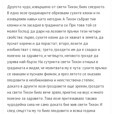
Другото чудо, извършено от свети Тихон, било следното.
В едно лозе градинарите обрязвали сухите клони и ги
изхвърляли навън като негодни. А Тихон събрал тия
клонки и ги засадил в градината си. При това той се
молел Господ да дари на лозовите пръчки тези четири
свойства: първо, сухите клони да се хванат в земята, да
пуснат корени и да порастат; второ, лозите да
изобилстват с плод; трето, гроздето им да е сладко и
полезно за здравето, и четвърто, неговото грозде да
узрява най-бързо. На сутринта свети Тихон отишъл в
градината и видял, че молитвата му е чута: сухите пръчки
се хванали и пуснали филизи, а през лятото се оказали
плодовити в необикновена и неестествена степен;
докато в другите лозя гроздовете още зреели, гроздето
на свети Тихон било вече зряло, приятно на вкус и много
полезно за здравето. Това лозе притежавало такава
чудодейна сила не само докато бил жив свети Тихон. И
след смъртта му то било плодовито и всяка година