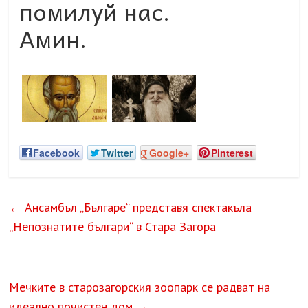
помилуй нас.
Амин.
Facebook
Twitter
Google+
Pinterest
←
Ансамбъл „Българе“ представя спектакъла
„Непознатите българи“ в Стара Загора
Мечките в старозагорския зоопарк се радват на
идеално почистен дом
→