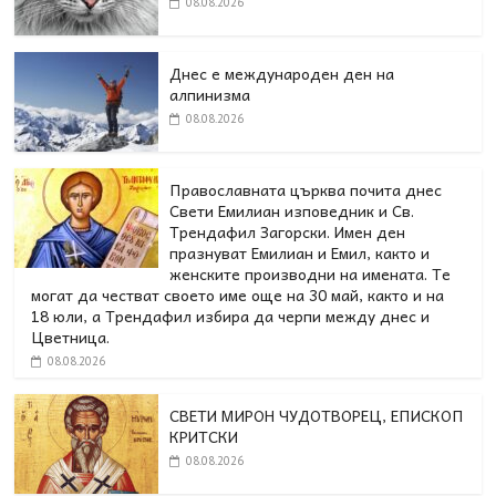
08.08.2026
Днес е международен ден на
алпинизма
08.08.2026
Православната църква почита днес
Свети Емилиан изповедник и Св.
Трендафил Загорски. Имен ден
празнуват Емилиан и Емил, както и
женските производни на имената. Те
могат да честват своето име още на 30 май, както и на
18 юли, а Трендафил избира да черпи между днес и
Цветница.
08.08.2026
СВЕТИ МИРОН ЧУДОТВОРЕЦ, ЕПИСКОП
КРИТСКИ
08.08.2026