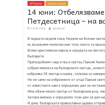
АРТуално
Православие
14 юни: Отбелязваме
Петдесетница – на в
14.06.2026
Долап.бг
В първата неделя след Неделя на Всички свети
ги, възнасяме молитви към тези, които са прос
Всеки християнски народ в оградата на светата
българите.
Преподобният наш отец и светец Паисий Хиленд
събрал имената на българските светци, „колкот
изброява 58 светци и казва „толкова се намериха
Но не само на изброените от отца Паисия светци
от известните нам е определен ден за честван
Има обаче много светци от българския род, чии
Затова именно е определен този ден за ден на 
И днес Българската православна църква отправ