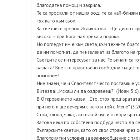
благодатна помощ и закрила.
Те са просияли от нашия род; те са най-близк
тях като към свои.
За светците пророк Исаия казва: „Ще дигнат кри
високо – при Бога, над греха и порока.
Но погледът им е към света, към техните братя 
да им помогнат, да ги извлекат из благото на г
Светците се интересуват за нас. Те винаги са г
вашата! Вие сте нравствено свободни същества
помогнем!“
Ние знаем, че и Спасителят често поставяше у
Витезда: „Искаш ли да оздравееш?“ (Йоан. 5:6).
В Откровението казва: „Ето, стоя пред вратата
при него и ще вечерям с него и той с Мене“ (3:20
Стои, хлопа, чака; ако някой чуе и отвори врата
Затова нека по собствена подбуда често да с
българските светци, като от своя страна чрез
благоприятни условия за взаимообщение с тях 