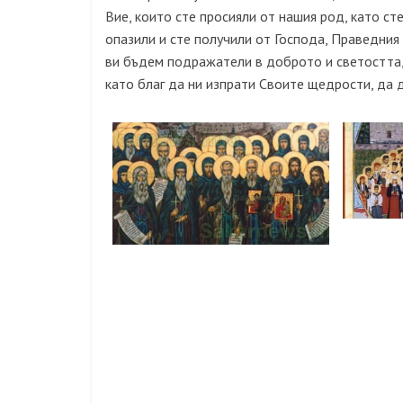
Вие, които сте просияли от нашия род, като ст
опазили и сте получили от Господа, Праведния С
ви бъдем подражатели в доброто и светостта, 
като благ да ни изпрати Своите щедрости, да 