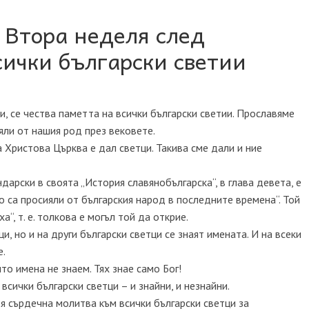
 Втора неделя след
сички български светии
и, се чества паметта на всички български светии. Прославяме
ияли от нашия род през вековете.
 Христова Църква е дал светци. Такива сме дали и ние
арски в своята „История славянобългарска“, в глава девета, е
о са просияли от българския народ в последните времена“. Той
“, т. е. толкова е могъл той да открие.
, но и на други български светци се знаят имената. И на всеки
е.
то имена не знаем. Тях знае само Бог!
всички български светци – и знайни, и незнайни.
я сърдечна молитва към всички български светци за