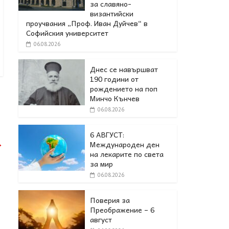
за славяно-
византийски
проучвания „Проф. Иван Дуйчев“ в
Софийския университет
06.08.2026
Днес се навършват
190 години от
рождението на поп
Минчо Кънчев
06.08.2026
6 АВГУСТ:
→
Международен ден
на лекарите по света
за мир
06.08.2026
Поверия за
Преображение – 6
август