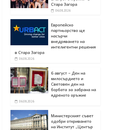
Стара Загора
06.08.2026
Европейско
партньорство ще
насърчи
внедряването на
интелигентни решения
в Стара Загора
06.08.2026
6 август – Ден на
милосърдието и
Световен ден на
борбата за забрана на
ядреното оръжие
06.08.2026
Министерският съвет
одобри откриването
на Институт „Център