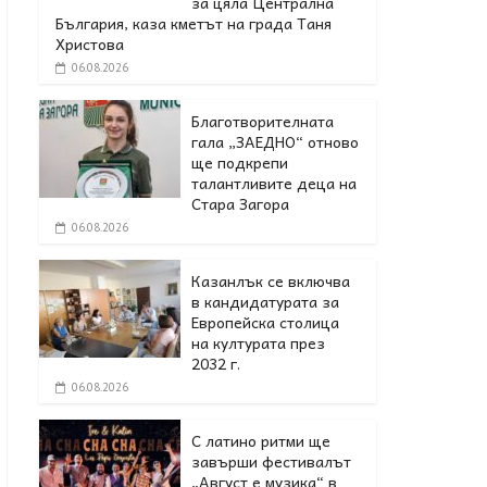
за цяла Централна
България, каза кметът на града Таня
Христова
06.08.2026
Благотворителната
гала „ЗАЕДНО“ отново
ще подкрепи
талантливите деца на
Стара Загора
06.08.2026
Казанлък се включва
в кандидатурата за
Европейска столица
на културата през
2032 г.
06.08.2026
С латино ритми ще
завърши фестивалът
„Август е музика“ в