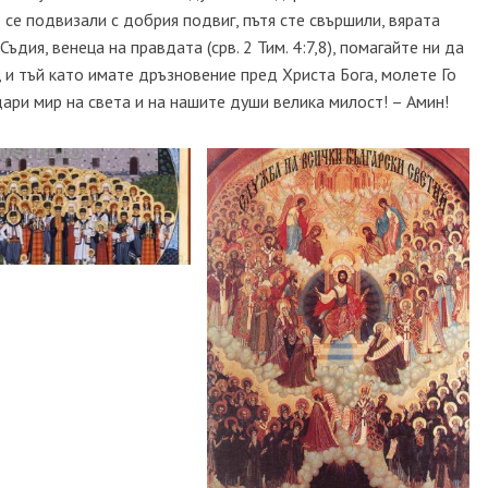
е се подвизали с добрия подвиг, пътя сте свършили, вярата
ъдия, венеца на правдата (срв. 2 Тим. 4:7,8), помагайте ни да
и тъй като имате дръзновение пред Христа Бога, молете Го
дари мир на света и на нашите души велика милост! – Амин!