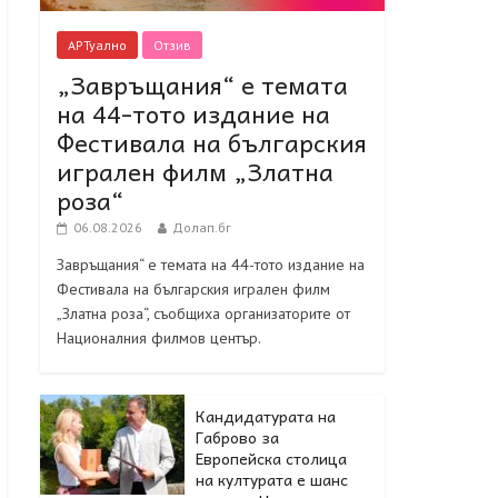
АРТуално
Отзив
„Завръщания“ е темата
на 44-тото издание на
Фестивала на българския
игрален филм „Златна
роза“
06.08.2026
Долап.бг
Завръщания“ е темата на 44-тото издание на
Фестивала на българския игрален филм
„Златна роза“, съобщиха организаторите от
Националния филмов център.
Кандидатурата на
Габрово за
Европейска столица
на културата е шанс