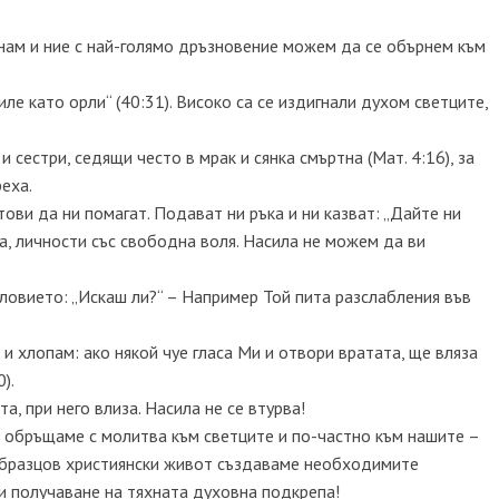
и нам и ние с най-голямо дръзновение можем да се обърнем към
ле като орли“ (40:31). Високо са се издигнали духом светците,
и сестри, седящи често в мрак и сянка смъртна (Мат. 4:16), за
реха.
отови да ни помагат. Подават ни ръка и ни казват: „Дайте ни
, личности със свободна воля. Насила не можем да ви
словието: „Искаш ли?“ – Например Той пита разслабления във
 и хлопам: ако някой чуе гласа Ми и отвори вратата, ще вляза
).
та, при него влиза. Насила не се втурва!
е обръщаме с молитва към светците и по-частно към нашите –
 образцов християнски живот създаваме необходимите
и получаване на тяхната духовна подкрепа!