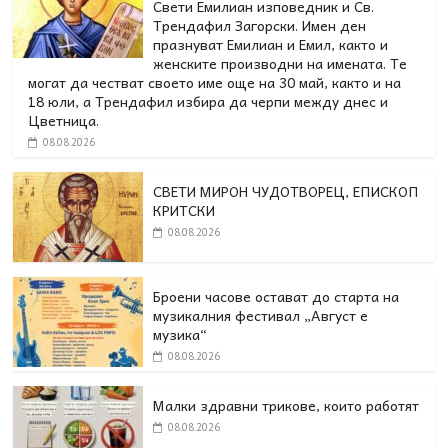
Свети Емилиан изповедник и Св.
Трендафил Загорски. Имен ден
празнуват Емилиан и Емил, както и
женските производни на имената. Те
могат да честват своето име още на 30 май, както и на
18 юли, а Трендафил избира да черпи между днес и
Цветница.
08.08.2026
СВЕТИ МИРОН ЧУДОТВОРЕЦ, ЕПИСКОП
КРИТСКИ
08.08.2026
Броени часове остават до старта на
музикалния фестивал „Август е
музика“
08.08.2026
Малки здравни трикове, които работят
08.08.2026