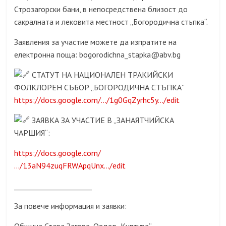
Строзагорски бани, в непосредствена близост до
сакралната и лековита местност „Богородична стъпка“.
Заявления за участие можете да изпратите на
електронна поща: bogorodichna_stapka@abv.bg
СТАТУТ НА НАЦИОНАЛЕН ТРАКИЙСКИ
ФОЛКЛОРЕН СЪБОР „БОГОРОДИЧНА СТЪПКА”
https://docs.google.com/…/1g0GqZyrhc5y…/edit
ЗАЯВКА ЗА УЧАСТИЕ В „ЗАНАЯТЧИЙСКА
ЧАРШИЯ“:
https://docs.google.com/
…/13aN94zuqFRWApqUnx…/edit
______________________
За повече информация и заявки: