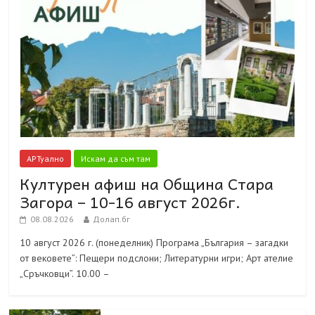
АРТуално
Искам да съм там
Културен афиш на Община Стара
Загора – 10-16 август 2026г.
08.08.2026
Долап.бг
10 август 2026 г. (понеделник) Програма „България – загадки
от вековете”: Пещери подслони; Литературни игри; Арт ателие
„Сръчковци”. 10.00 –