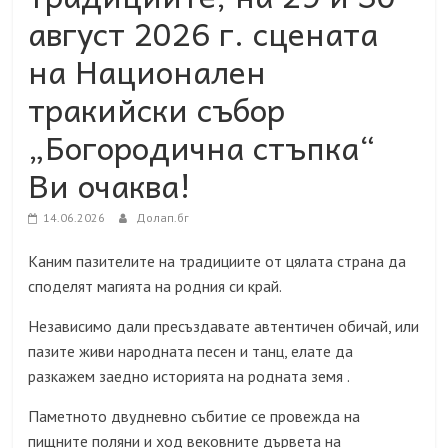
август 2026 г. сцената
на Национален
тракийски събор
„Богородична стъпка“
Ви очаква!
14.06.2026
Долап.бг
Каним пазителите на традициите от цялата страна да
споделят магията на родния си край.
Независимо дали пресъздавате автентичен обичай, или
пазите живи народната песен и танц, елате да
разкажем заедно историята на родната земя .
Паметното двудневно събитие се провежда на
пищните поляни и ход вековните дървета на