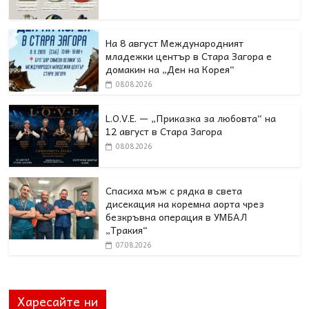
На 8 август Международният
младежки център в Стара Загора е
домакин на „Ден на Корея“
08.08.2026
L.O.V.E. — „Приказка за любовта“ на
12 август в Стара Загора
08.08.2026
Спасиха мъж с рядка в света
дисекация на коремна аорта чрез
безкръвна операция в УМБАЛ
„Тракия“
07.08.2026
Харесайте ни