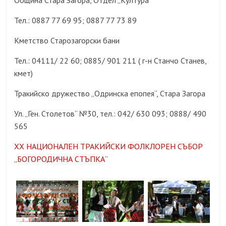
Община Стара Загора, Отдел „Култура“
Тел.: 0887 77 69 95; 0887 77 73 89
Кметство Старозагорски бани
Тел.: 04111/ 22 60; 0885/ 901 211 ( г-н Станчо Станев,
кмет)
Тракийско дружество „Одринска епопея“, Стара Загора
Ул. „Ген. Столетов“ №30, тел.: 042/ 630 093; 0888/ 490
565
XX НАЦИОНАЛЕН ТРАКИЙСКИ ФОЛКЛОРЕН СЪБОР
„БОГОРОДИЧНА СТЪПКА“