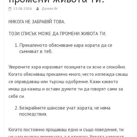
13.06.2026
Долап.бг
НИКОГА НЕ ЗАБРАВЯЙ ТОВА.
ТОЗИ СПИСЪК МОЖЕ ДА ПРОМЕНИ ЖИВОТА ТИ.
Прекаленото обясняване кара хората да се
съмняват в теб.
Уверените хора изразяват позицията си ясно и спокойно.
Когато обясняваш прекалено много, често изглежда сякаш
се оправдаваш или търсиш одобрение. Кажи каквото
имаш да кажеш и остави думите ти да говорят сами за
себе си.
Безкрайните шансове учат хората, че няма
последствия.
Когато постоянно прощаваш едно и също поведение, ти
не насърчаваш промяната, а я отлагаш. Хората започват