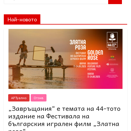
Най-новото
АРТуално
Отзив
„Завръщания“ е темата на 44-тото
издание на Фестивала на
българския игрален филм „Златна