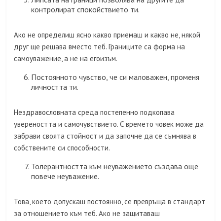
контролират спокойствието ти.
Ако не определиш ясно какво приемаш и какво не, някой
друг ще решава вместо теб. Границите са форма на
самоуважение, а не на егоизъм.
Постоянното чувство, че си маловажен, променя
личността ти.
Нездравословната среда постепенно подкопава
увереността и самочувствието. С времето човек може да
забрави своята стойност и да започне да се съмнява в
собствените си способности.
Толерантността към неуважението създава още
повече неуважение.
Това, което допускаш постоянно, се превръща в стандарт
за отношението към теб. Ако не защитаваш