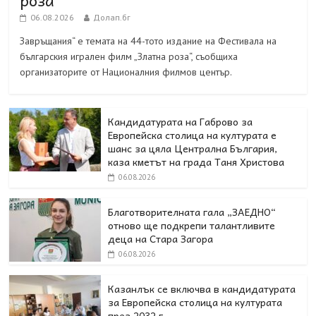
роза“
06.08.2026
Долап.бг
Завръщания“ е темата на 44-тото издание на Фестивала на
българския игрален филм „Златна роза“, съобщиха
организаторите от Националния филмов център.
Кандидатурата на Габрово за
Европейска столица на културата е
шанс за цяла Централна България,
каза кметът на града Таня Христова
06.08.2026
Благотворителната гала „ЗАЕДНО“
отново ще подкрепи талантливите
деца на Стара Загора
06.08.2026
Казанлък се включва в кандидатурата
за Европейска столица на културата
през 2032 г.