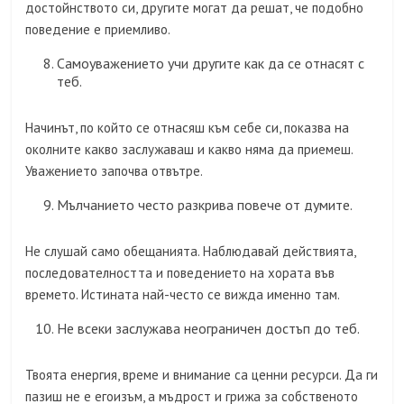
достойнството си, другите могат да решат, че подобно
поведение е приемливо.
Самоуважението учи другите как да се отнасят с
теб.
Начинът, по който се отнасяш към себе си, показва на
околните какво заслужаваш и какво няма да приемеш.
Уважението започва отвътре.
Мълчанието често разкрива повече от думите.
Не слушай само обещанията. Наблюдавай действията,
последователността и поведението на хората във
времето. Истината най-често се вижда именно там.
Не всеки заслужава неограничен достъп до теб.
Твоята енергия, време и внимание са ценни ресурси. Да ги
пазиш не е егоизъм, а мъдрост и грижа за собственото