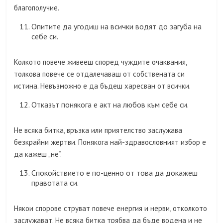
благополучие.
Опитите да угодиш на всички водят до загуба на
себе си.
Колкото повече живееш според чуждите очаквания,
толкова повече се отдалечаваш от собствената си
истина. Невъзможно е да бъдеш харесван от всички.
Отказът понякога е акт на любов към себе си.
Не всяка битка, връзка или приятелство заслужава
безкрайни жертви. Понякога най-здравословният избор е
да кажеш „не“.
Спокойствието е по-ценно от това да докажеш
правотата си.
Някои спорове струват повече енергия и нерви, отколкото
заслужават. Не всяка битка трябва да бъде водена и не