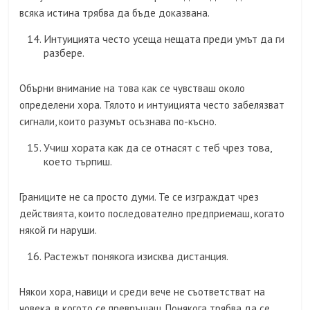
всяка истина трябва да бъде доказвана.
Интуицията често усеща нещата преди умът да ги
разбере.
Обърни внимание на това как се чувстваш около
определени хора. Тялото и интуицията често забелязват
сигнали, които разумът осъзнава по-късно.
Учиш хората как да се отнасят с теб чрез това,
което търпиш.
Границите не са просто думи. Те се изграждат чрез
действията, които последователно предприемаш, когато
някой ги наруши.
Растежът понякога изисква дистанция.
Някои хора, навици и среди вече не съответстват на
човека, в когото се превръщаш. Понякога трябва да се