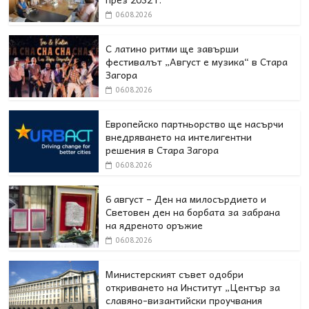
06.08.2026
С латино ритми ще завърши
фестивалът „Август е музика“ в Стара
Загора
06.08.2026
Европейско партньорство ще насърчи
внедряването на интелигентни
решения в Стара Загора
06.08.2026
6 август – Ден на милосърдието и
Световен ден на борбата за забрана
на ядреното оръжие
06.08.2026
Министерският съвет одобри
откриването на Институт „Център за
славяно-византийски проучвания