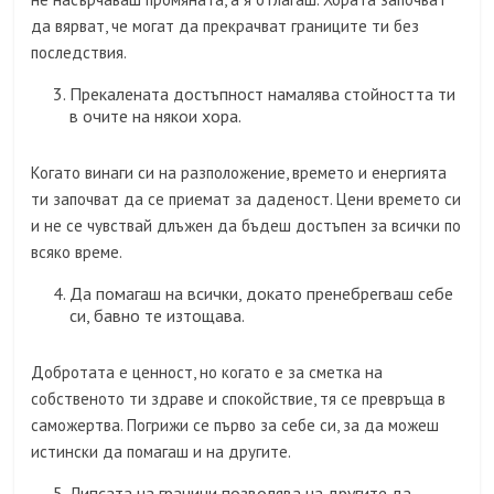
да вярват, че могат да прекрачват границите ти без
последствия.
Прекалената достъпност намалява стойността ти
в очите на някои хора.
Когато винаги си на разположение, времето и енергията
ти започват да се приемат за даденост. Цени времето си
и не се чувствай длъжен да бъдеш достъпен за всички по
всяко време.
Да помагаш на всички, докато пренебрегваш себе
си, бавно те изтощава.
Добротата е ценност, но когато е за сметка на
собственото ти здраве и спокойствие, тя се превръща в
саможертва. Погрижи се първо за себе си, за да можеш
истински да помагаш и на другите.
Липсата на граници позволява на другите да