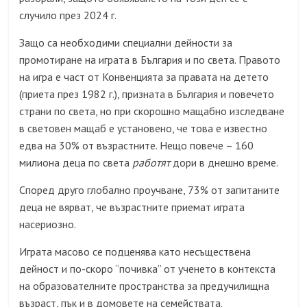
случило през 2024 г.
З
ащо са необходими специални дейности за
промотиране на играта в България и по света. Правото
на игра е част от Конвенцията за правата на детето
(приета през 1982 г.), призната в България и повечето
страни по света, но при скорошно мащабно изследване
в световен мащаб е установено, че това е известно
едва на 30% от възрастните. Нещо повече – 160
милиона деца по света
работят
дори в днешно време.
Според друго глобално проучване, 73% от запитаните
деца не вярват, че възрастните приемат играта
насериозно.
Играта масово се подценява като несъществена
дейност и по-скоро “почивка” от ученето в контекста
на образователните пространства за предучилищна
възраст, пък и в домовете на семействата.