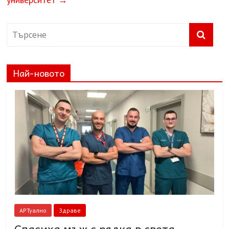
Най-новото
АРТуално
Здраве
Спасиха мъж с рядка в света