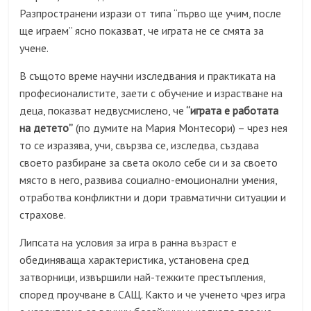
Разпространени изрази от типа “първо ще учим, после
ще играем” ясно показват, че играта не се смята за
учене.
В същото време научни изследвания и практиката на
професионалистите, заети с обучение и израстване на
деца, показват недвусмислено, че
“играта е работата
на детето”
(по думите на Мария Монтесори) – чрез нея
то се изразява, учи, свързва се, изследва, създава
своето разбиране за света около себе си и за своето
място в него, развива социално-емоционални умения,
отработва конфликтни и дори травматични ситуации и
страхове.
Липсата на условия за игра в ранна възраст е
обединяваща характеристика, установена сред
затворници, извършили най-тежките престъпления,
според проучване в САЩ. Както и че ученето чрез игра