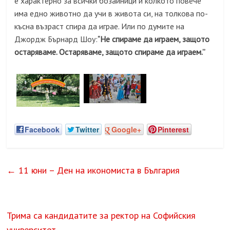
е характерно за всички бозайници и колкото повече
има едно животно да учи в живота си, на толкова по-
късна възраст спира да играе. Или по думите на
Джордж Бърнард Шоу:
Не спираме да играем, защото
“
остаряваме. Остаряваме, защото спираме да играем.”
Facebook
Twitter
Google+
Pinterest
←
11 юни – Ден на икономиста в България
Трима са кандидатите за ректор на Софийския
университет
→