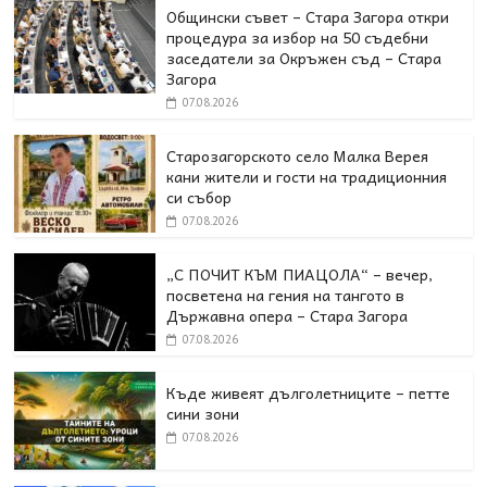
Общински съвет – Стара Загора откри
процедура за избор на 50 съдебни
заседатели за Окръжен съд – Стара
Загора
07.08.2026
Старозагорското село Малка Верея
кани жители и гости на традиционния
си събор
07.08.2026
„С ПОЧИТ КЪМ ПИАЦОЛА“ – вечер,
посветена на гения на тангото в
Държавна опера – Стара Загора
07.08.2026
Къде живеят дълголетниците – петте
сини зони
07.08.2026