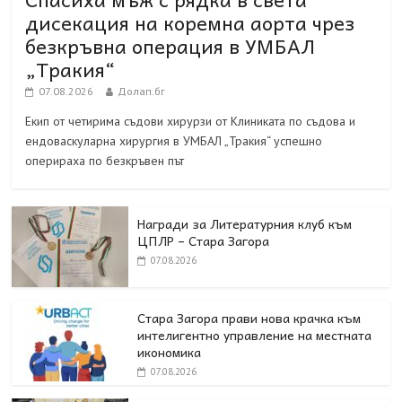
дисекация на коремна аорта чрез
безкръвна операция в УМБАЛ
„Тракия“
07.08.2026
Долап.бг
Екип от четирима съдови хирурзи от Клиниката по съдова и
ендоваскуларна хирургия в УМБАЛ „Тракия“ успешно
оперираха по безкръвен път
Награди за Литературния клуб към
ЦПЛР – Стара Загора
07.08.2026
Стара Загора прави нова крачка към
интелигентно управление на местната
икономика
07.08.2026