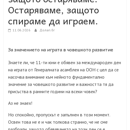
Остаряваме, защото
спираме да играем.
11.06.2026
Долап.бг
За значението на играта в човешкото развитие
Знаете ли, че 11-ти юни е обявен за международен ден
на играта от Генералната асамблея на ООН с цел да се
насочва внимание към нейното фундаментално
значение за човешкото развитие и важността тя да
присъства в ранните години на всеки човек?
Аз не знаех!
Но спокойно, пропускът е запълнен в този момент.
Освен това не е и чак толкова странно, че не сме
разбрали, защото обявяването на този ден се е