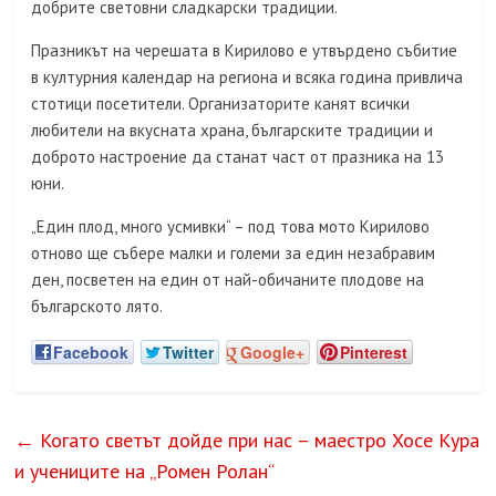
добрите световни сладкарски традиции.
Празникът на черешата в Кирилово е утвърдено събитие
в културния календар на региона и всяка година привлича
стотици посетители. Организаторите канят всички
любители на вкусната храна, българските традиции и
доброто настроение да станат част от празника на 13
юни.
„Един плод, много усмивки“ – под това мото Кирилово
отново ще събере малки и големи за един незабравим
ден, посветен на един от най-обичаните плодове на
българското лято.
Facebook
Twitter
Google+
Pinterest
←
Когато светът дойде при нас – маестро Хосе Кура
и учениците на „Ромен Ролан“