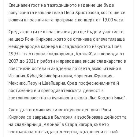
Специален гост на тазгодишното издание ще бъде
популярната изпълнителка Пепи Христозова, която ще се
включи в празничната програма с концерт от 19.00 часа.
Сред акцентите в празничния ден ще бъде и участието
на шеф Рони Киркова, която се отличава с впечатляваща
международна кариера в сладкарското изкуство. През
1993 г. тя открива сладкарница „Адонай“, а в периода от
2007 до 2021 г. работи и преподава висше сладкарство в
престижни хотели и академии по света, включително в
Испания, Куба, Великобритания, Норвегия, Франция,
Мексико, Перу и Швейцария. Сред професионалните й
постижения е и преподавателската дейност в
световноизвестната кулинарна школа „Льо Кордон Бльо“.
След дългогодишния си международен опит Рони
Киркова се завръща в България и възобновява дейността
на сладкарница „Адонай“ в Стара Загора, където
продължава да създава десерти, вдъхновени от най-