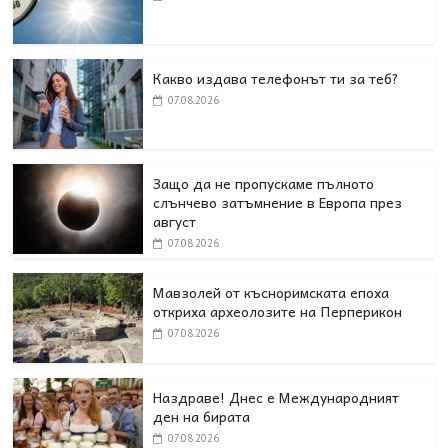
Какво издава телефонът ти за теб?
07.08.2026
Защо да не пропускаме пълното
слънчево затъмнение в Европа през
август
07.08.2026
Мавзолей от късноримската епоха
откриха археолозите на Перперикон
07.08.2026
Наздраве! Днес е Международният
ден на бирата
07.08.2026