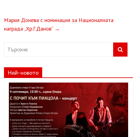
Мария Донева с номинация за Националната
награда „Хр.Г.Данов“
→
Най-новото