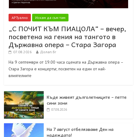
АРТуално
Искам да съм там
„С ПОЧИТ КЪМ ПИАЦОЛА“ – вечер,
посветена на гения на тангото в
Държавна опера – Стара Загора
07.08.2026
Долап.бг
На 9 септември от 19.00 часа сцената на Държавна опера –
Стара Загора е концертът, посветен на един от най-
влиятелните
Къде живеят дълголетниците – петте
сини зони
07.08.2026
На 7 август отбелязваме Ден на
надеждата!