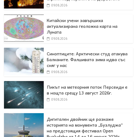
09.08.2026
Китайски учени завършиха
актуализирана геоложка карта на
Луната
09.08.2026
Синоптиците: Арктически студ атакува
Балканите. Фалшивата зима идва със
сняг у нас
09.08.2026
Пикът на метеорния поток Персеиди е
в нощта срещу 13 август 2026г.
09.08.2026
Дигитален двойник ще разкаже
историята на монумента „Бузлуджа“
на предстоящия фестивал Open
Buzludzha от 14 до 16 август 2026г.