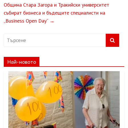
Община Стара Загора и Тракийски университет
събират бизнеса и бъдещите специалисти на
„Business Open Day“
→
Най-новото