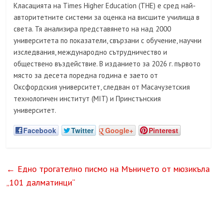
Класацията на Times Higher Education (THE) е сред най-
авторитетните системи за оценка на висшите училища в
света. Тя анализира представянето на над 2000
университета по показатели, свързани с обучение, научни
изследвания, международно сътрудничество и
обществено въздействие. В изданието за 2026 г. първото
място за десета поредна година е заето от
Оксфордския университет, следван от Масачузетския
технологичен институт (MIT) и Принстънския
университет.
Facebook
Twitter
Google+
Pinterest
←
Едно трогателно писмо на Мъничето от мюзикъла
„101 далматинци“