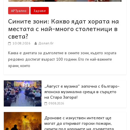
АРТуално
Здраве
Сините зони: Какво ядат хората на
местата с най-много столетници в
света?
10.08.2026
Долап.бг
Каква е диетата за дълголетие в сините зони, където хората
редовно достигат възраст 100 години. Ето ги най-важните
храни, които
„Август е музика“ започна с българо-
японска музикална среща в сърцето
на Стара Загора!
09.08.2026
Дронове с изкуствен интелект ще
могат да откриват горски пожари,
скрити под короните на дърветата