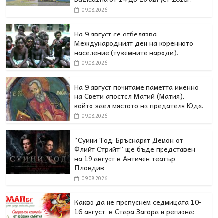
09.08.2026
На 9 август се отбелязва
Международният ден на коренното
население (туземните народи).
09.08.2026
На 9 август почитаме паметта именно
на Свети апостол Матий (Матия),
който заел мястото на предателя Юда.
09.08.2026
“Суини Тод: Бръснарят Демон от
Флийт Стрийт” ще бъде представен
на 19 август в Античен театър
Пловдив
09.08.2026
Какво да не пропуснем седмицата 10-
16 август в Стара Загора и региона: