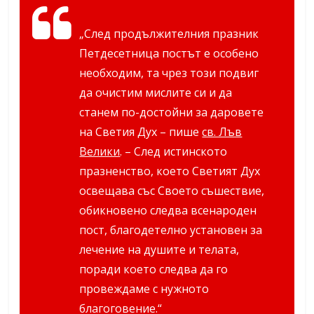
„След продължителния празник
Петдесетница постът е особено
необходим, та чрез този подвиг
да очистим мислите си и да
станем по-достойни за даровете
на Светия Дух – пише
св. Лъв
Велики
. – След истинското
празненство, което Светият Дух
освещава със Своето съшествие,
обикновено следва всенароден
пост, благодетелно установен за
лечение на душите и телата,
поради което следва да го
провеждаме с нужното
благоговение.“