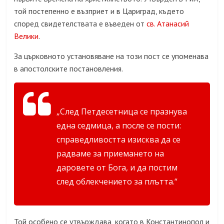
той постепенно е възприет и в Цариград, където
според свидетелствата е въведен от
св. Атанасий
Велики
.
За църковното установяване на този пост се упоменава
в апостолските постановления.
„След Петдесетница се празнува
една седмица, а после се пости:
справедливостта изисква да се
радваме за приемането на
даровете от Бога, и да постим
след облекчението за плътта.“
Той особено се утвърждава, когато в Константинопол и