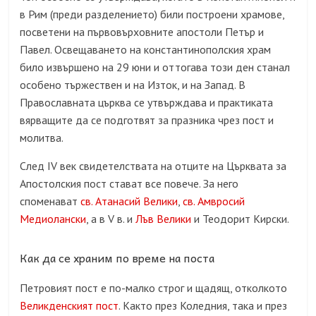
в Рим (преди разделението) били построени храмове,
посветени на първовърховните апостоли Петър и
Павел. Освещаването на константинополския храм
било извършено на 29 юни и оттогава този ден станал
особено тържествен и на Изток, и на Запад. В
Православната църква се утвърждава и практиката
вярващите да се подготвят за празника чрез пост и
молитва.
След IV век свидетелствата на отците на Църквата за
Апостолския пост стават все повече. За него
споменават
св. Атанасий Велики
,
св. Амвросий
Медиолански
, а в V в. и
Лъв Велики
и Теодорит Кирски.
Как да се храним по време на поста
Петровият пост е по-малко строг и щадящ, отколкото
Великденският пост
. Както през Коледния, така и през