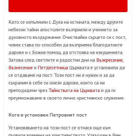
Като се изпълнили с Духа на истината, между другите
небесни тайни апостолите възприели и учението за
духовното въздържание. Очиствайки сърцето си с пост,
човек става по-способен да възприема благодатните
дарове и с Божия помощ да отстоява на изкушенията.
Затова след светлите и радостни дни на
Възкресение
,
Възнесение
и
Петдесетница
Църквата е установила да
се отдаваме на пост. Този пост ни е нужен и за да
съхраним в себе си онези дарове, които са ни
преподадени чрез
Тайнствата на Църквата
и да ги
преумножаваме в своето лично християнско служение.
Кога е установен Петровият пост
Установяването на този пост се отнася още към
първите времена на християнството. Утвърден в Рим,