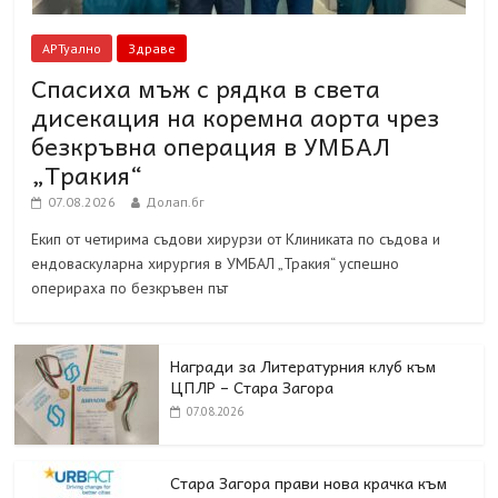
АРТуално
Здраве
Спасиха мъж с рядка в света
дисекация на коремна аорта чрез
безкръвна операция в УМБАЛ
„Тракия“
07.08.2026
Долап.бг
Екип от четирима съдови хирурзи от Клиниката по съдова и
ендоваскуларна хирургия в УМБАЛ „Тракия“ успешно
оперираха по безкръвен път
Награди за Литературния клуб към
ЦПЛР – Стара Загора
07.08.2026
Стара Загора прави нова крачка към