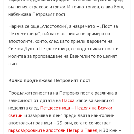
вълнения, страхове и грижи. И точно тогава, слава Богу,
наближава Петровият пост.
Нарича се още „Апостолски“, а навремето – „Пост за
Петдесетница“, тъй като възниква по примера на
апостолите, които, след като приели даровете на
Светия Дух на Петдесетница, се подготвяли с пост и
молитва за проповядване на Евангелието по целият
свят.
Колко продължава Петровият пост
Продължителността на Петровия пост е различна в
зависимост от датата на
Пасха
. Започва винаги от
неделята след
Петдесетница
–
Неделя на Всички
светии
, и завършва в деня преди двата най-големи
апостолски празници – 29 юни, когато се честват
първовърховните апостоли Петър и Павел
, и 30 юни –