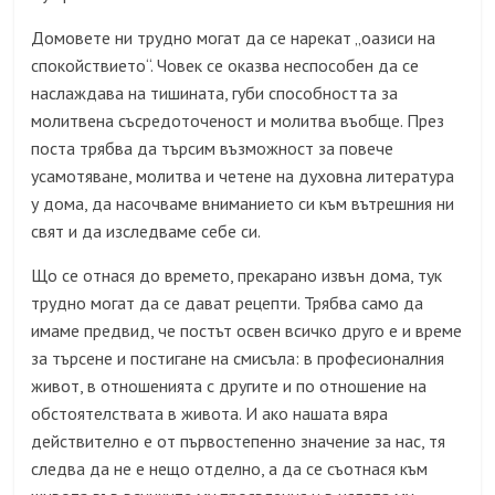
Домовете ни трудно могат да се нарекат „оазиси на
спокойствието“. Човек се оказва неспособен да се
наслаждава на тишината, губи способността за
молитвена съсредоточеност и молитва въобще. През
поста трябва да търсим възможност за повече
усамотяване, молитва и четене на духовна литература
у дома, да насочваме вниманието си към вътрешния ни
свят и да изследваме себе си.
Що се отнася до времето, прекарано извън дома, тук
трудно могат да се дават рецепти. Трябва само да
имаме предвид, че постът освен всичко друго е и време
за търсене и постигане на смисъла: в професионалния
живот, в отношенията с другите и по отношение на
обстоятелствата в живота. И ако нашата вяра
действително е от първостепенно значение за нас, тя
следва да не е нещо отделно, а да се съотнася към