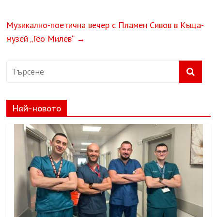
Музикално-поетична вечер с Пламен Сивов в Къща-
музей „Гео Милев“
→
Най-новото