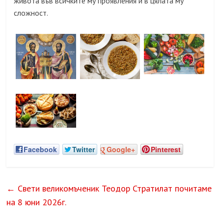
живота във всичките му проявления и в цялата му
сложност.
Facebook
Twitter
Google+
Pinterest
←
Свети великомъченик Теодор Стратилат почитаме
на 8 юни 2026г.