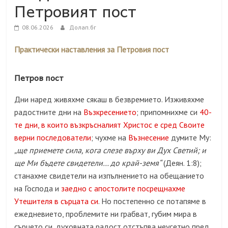
Петровият пост
08.06.2026
Долап.бг
Практически наставления за Петровия пост
Петров пост
Дни наред живяхме сякаш в безвремието. Изживяхме
радостните дни на
Възкресението
; припомнихме си
40-
те дни, в които възкръсналият Христос е сред Своите
верни последователи
; чухме на
Възнесение
думите Му:
„ще приемете сила, кога слезе върху ви Дух Светий; и
ще Ми бъдете свидетели… до край-земя“
(Деян. 1:8);
станахме свидетели на изпълнението на обещанието
на Господа и
заедно с апостолите посрещнахме
Утешителя в сърцата си
. Но постепенно се потапяме в
ежедневието, проблемите ни грабват, губим мира в
сърцето си, духовната радост отстъпва неусетно пред