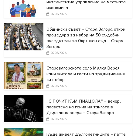
интелигентно управление на местната
икономика
07.08.2026
Общински съвет – Стара Загора откри
процедура за избор на 50 съдебни
заседатели за Окръжен съд – Стара
Загора
07.08.2026
Старозагорското село Малка Верея
кани жители и гости на традиционния
си събор
07.08.2026
„С ПОЧИТ КЪМ ПИАЦОЛА“ – вечер,
посветена на гения на тангото в
Държавна опера – Стара Загора
07.08.2026
Къде живеят дълголетниците – петте