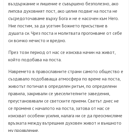
въздържание и лишение е съвършено безполезно, ако
липсва духовният пост, ако целия подвиг на поста не
съсредоточаваме върху Бога и не е насочен към Него.
Ние постим, за да усетим Божието присъствие в
душата си. Чрез поста и молитвата прогонваме от себе
си всичко нечисто и вредно.
През този период от нас се изисква начин на живот,
който подобава на поста.
Навремето в православните страни самото общество е
създавало подобаваща атмосфера по време на поста,
животът потичал в определен ритъм, по определени
правила, закривали се увеселителните заведения,
преустановявали се светските приеми. Светът днес не
се променя с началото на поста, затова от нас се
изискват особени усилия, налага ни се да преосмисляме
връзката между вътрешния духовен живот и външното
му проявление.