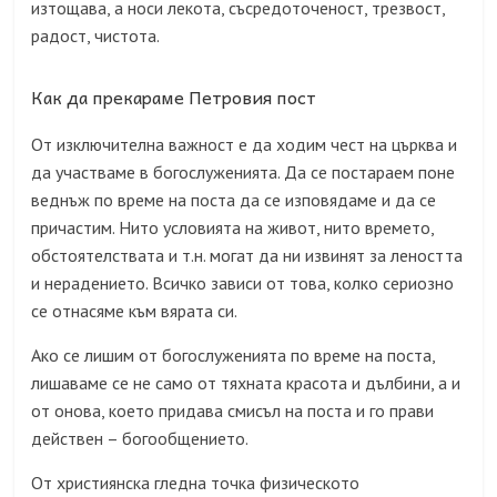
изтощава, а носи лекота, съсредоточеност, трезвост,
радост, чистота.
Как да прекараме Петровия пост
От изключителна важност е да ходим чест на църква и
да участваме в богослуженията. Да се постараем поне
веднъж по време на поста да се изповядаме и да се
причастим. Нито условията на живот, нито времето,
обстоятелствата и т.н. могат да ни извинят за леността
и нерадението. Всичко зависи от това, колко сериозно
се отнасяме към вярата си.
Ако се лишим от богослуженията по време на поста,
лишаваме се не само от тяхната красота и дълбини, а и
от онова, което придава смисъл на поста и го прави
действен – богообщението.
От християнска гледна точка физическото