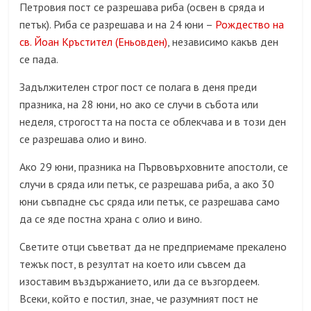
Петровия пост се разрешава риба (освен в сряда и
петък). Риба се разрешава и на 24 юни –
Рождество на
св. Йоан Кръстител (Еньовден)
, независимо какъв ден
се пада.
Задължителен строг пост се полага в деня преди
празника, на 28 юни, но ако се случи в събота или
неделя, строгостта на поста се облекчава и в този ден
се разрешава олио и вино.
Ако 29 юни, празника на Първовърховните апостоли, се
случи в сряда или петък, се разрешава риба, а ако 30
юни съвпадне със сряда или петък, се разрешава само
да се яде постна храна с олио и вино.
Светите отци съветват да не предприемаме прекалено
тежък пост, в резултат на което или съвсем да
изоставим въздържанието, или да се възгордеем.
Всеки, който е постил, знае, че разумният пост не