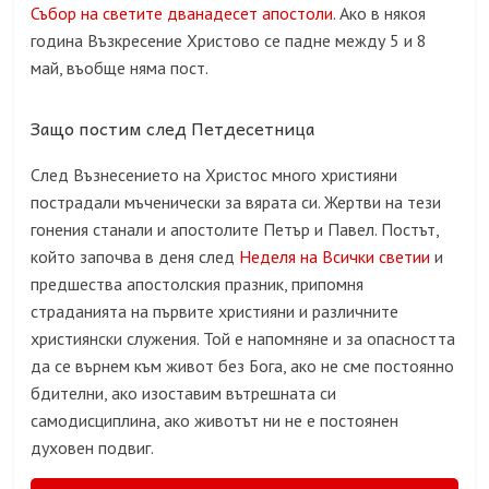
Събор на светите дванадесет апостоли
. Ако в някоя
година Възкресение Христово се падне между 5 и 8
май, въобще няма пост.
Защо постим след Петдесетница
След Възнесението на Христос много християни
пострадали мъченически за вярата си. Жертви на тези
гонения станали и апостолите Петър и Павел. Постът,
който започва в деня след
Неделя на Всички светии
и
предшества апостолския празник, припомня
страданията на първите християни и различните
християнски служения. Той е напомняне и за опасността
да се върнем към живот без Бога, ако не сме постоянно
бдителни, ако изоставим вътрешната си
самодисциплина, ако животът ни не е постоянен
духовен подвиг.