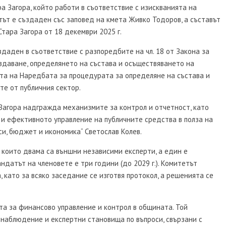
 Загора, който работи в съответствие с изискванията на
тът е създаден със заповед на кмета Живко Тодоров, а съставът
тара Загора от 18 декември 2025 г.
даден в съответствие с разпоредбите на чл. 18 от Закона за
ъздаване, определянето на състава и осъществяването на
та на Наредбата за процедурата за определяне на състава и
е от публичния сектор.
Загора надгражда механизмите за контрол и отчетност, като
 и ефективното управление на публичните средства в полза на
си, бюджет и икономика“ Светослав Колев.
 които двама са външни независими експерти, а един е
датът на членовете е три години (до 2029 г.). Комитетът
 като за всяко заседание се изготвя протокол, а решенията се
а за финансово управление и контрол в общината. Той
наблюдение и експертни становища по въпроси, свързани с