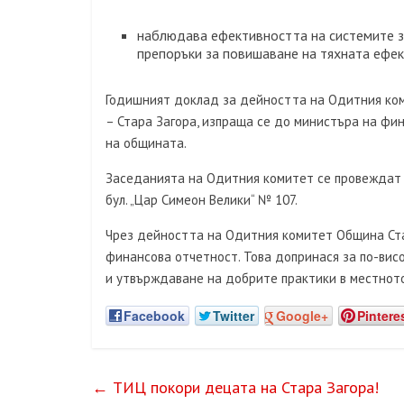
наблюдава ефективността на системите з
препоръки за повишаване на тяхната ефек
Годишният доклад за дейността на Одитния ком
– Стара Загора, изпраща се до министъра на фи
на общината.
Заседанията на Одитния комитет се провеждат 
бул. „Цар Симеон Велики“ № 107.
Чрез дейността на Одитния комитет Община Стар
финансова отчетност. Това допринася за по-вис
и утвърждаване на добрите практики в местното
Facebook
Twitter
Google+
Pintere
←
ТИЦ покори децата на Стара Загора!