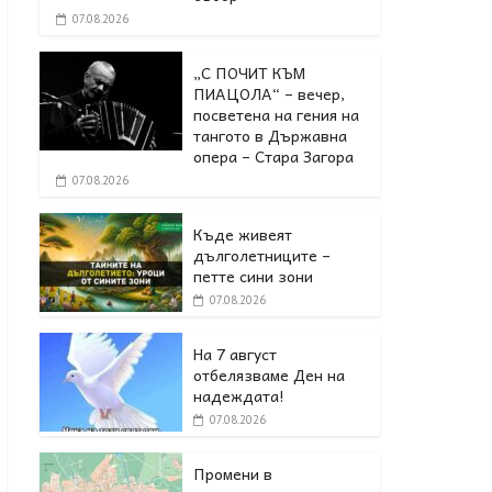
07.08.2026
„С ПОЧИТ КЪМ
ПИАЦОЛА“ – вечер,
посветена на гения на
тангото в Държавна
опера – Стара Загора
07.08.2026
Къде живеят
дълголетниците –
петте сини зони
07.08.2026
На 7 август
отбелязваме Ден на
надеждата!
07.08.2026
Промени в