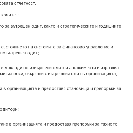
совата отчетност.
 комитет:
то за вътрешен одит, както и стратегическите и годишните
 състоянието на системите за финансово управление и
 по вътрешен одит;
те доклади по извършени одитни ангажименти и изразява
ими въпроси, свързани с вътрешния одит в организацията;
а в организацията и предоставя становища и препоръки за
 одитори;
ане в организацията и предоставя препоръки за тяхното