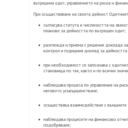
вътрешния одит, управлението на риска и финан
При осъществяване на своята дейност Одитният
съгласува статута и числеността на звено
планове за дейността по вътрешен одит;
разглежда и приема с решение доклада за
контрол и годишния доклад за дейността
при необходимост се запознава с одитни
становища по тях, както и по всички знач
наблюдава процеса по управление на риск
неговото усъвършенстване;
осъществява взаимодействие с външните
наблюдава процесите на финансово отчит
подобряване;