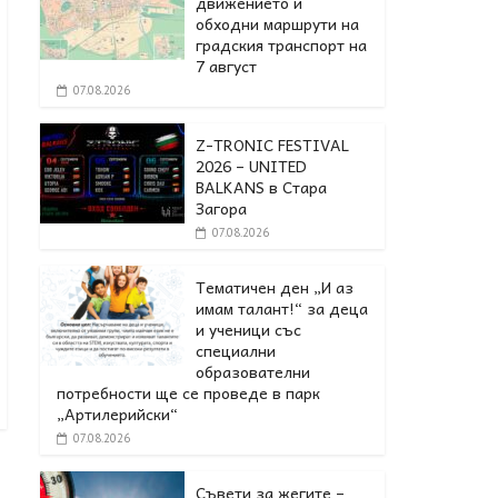
движението и
обходни маршрути на
градския транспорт на
7 август
07.08.2026
Z-TRONIC FESTIVAL
2026 – UNITED
BALKANS в Стара
Загора
07.08.2026
Тематичен ден „И аз
имам талант!“ за деца
и ученици със
специални
образователни
потребности ще се проведе в парк
„Артилерийски“
07.08.2026
Съвети за жегите –