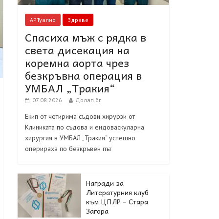
АРТуално
Здраве
Спасиха мъж с рядка в
света дисекация на
коремна аорта чрез
безкръвна операция в
УМБАЛ „Тракия“
07.08.2026
Долап.бг
Екип от четирима съдови хирурзи от
Клиниката по съдова и ендоваскуларна
хирургия в УМБАЛ „Тракия“ успешно
оперираха по безкръвен път
Награди за
Литературния клуб
към ЦПЛР – Стара
Загора