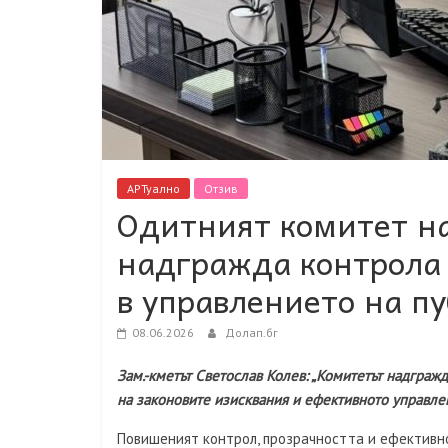
АРТуално
Отзив
Одитният комитет н
надгражда контрола 
в управлението на п
08.06.2026
Долап.бг
Зам.-кметът Светослав Колев: „Комитетът надгражд
на законовите изисквания и ефективното управле
Повишеният контрол, прозрачността и ефективн