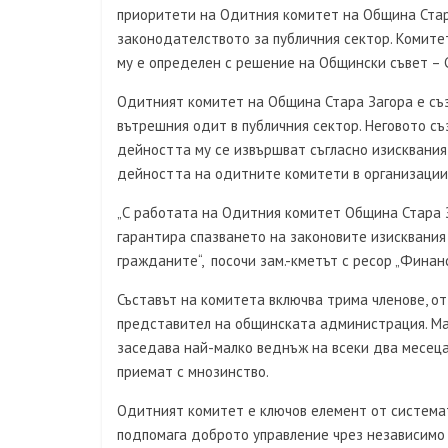
приоритети на Одитния комитет на Община Стара
законодателството за публичния сектор. Комите
му е определен с решение на Общински съвет – С
Одитният комитет на Община Стара Загора е съз
вътрешния одит в публичния сектор. Неговото с
дейността му се извършват съгласно изисквания
дейността на одитните комитети в организациит
„С работата на Одитния комитет Община Стара 
гарантира спазването на законовите изисквания
гражданите“, посочи зам.-кметът с ресор „Финан
Съставът на комитета включва трима членове, от
представител на общинската администрация. Ман
заседава най-малко веднъж на всеки два месеца,
приемат с мнозинство.
Одитният комитет е ключов елемент от системат
подпомага доброто управление чрез независимо 