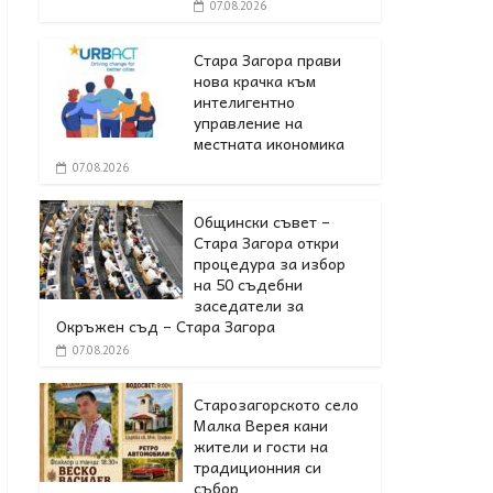
07.08.2026
Стара Загора прави
нова крачка към
интелигентно
управление на
местната икономика
07.08.2026
Общински съвет –
Стара Загора откри
процедура за избор
на 50 съдебни
заседатели за
Окръжен съд – Стара Загора
07.08.2026
Старозагорското село
Малка Верея кани
жители и гости на
традиционния си
събор