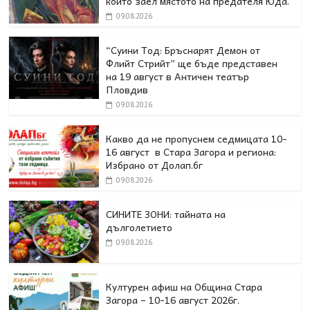
който заел мястото на предателя Юда.
09.08.2026
“Суини Тод: Бръснарят Демон от
Флийт Стрийт” ще бъде представен
на 19 август в Античен театър
Пловдив
09.08.2026
Какво да не пропуснем седмицата 10-
16 август в Стара Загора и региона:
Избрано от Долап.бг
09.08.2026
СИНИТЕ ЗОНИ: тайната на
дълголетието
09.08.2026
Културен афиш на Община Стара
Загора – 10-16 август 2026г.