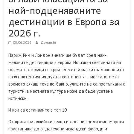
най-подценяваните
дестинации в Европа за
2026 г.
08.06.2026
Долап.бг
Париж, Рим и Лондон винаги ще бъдат сред най-
желаните дестинации в Европа. Но извън светлината на
големите столици се крият десетки малки градове, които
пазят автентичния дух на континента – места, където
времето сякаш тече по-бавно, улиците не са претъпкани с
туристи, а местната култура може да бъде усетена
истински.
И кои са останалите в топ 10
От приказни алпийски селца и древни средиземноморски
пристанища до отдалечени исландски фиорди и