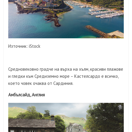
Източник: iStock
Средновековно градче на върха на хълм, красиви плажове
и гледки към Средиземно море – Кастелсардо е всичко,
което човек очаква от Сардиния.
Амбълсайд, Англия