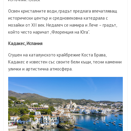
Освен кристалните води, градът предлага впечатляващ
исторически център и средновековна катедрала с
мозайки от XII век. Недалеч се намира и Лече – градът,
който често наричат „Флоренция на Юга“.
Кадакес, Испания
Сгушен на каталунското крайбрежие Коста Брава,
Кадакес е известен със своите бели къщи, тесни каменни
улички и артистична атмосфера.