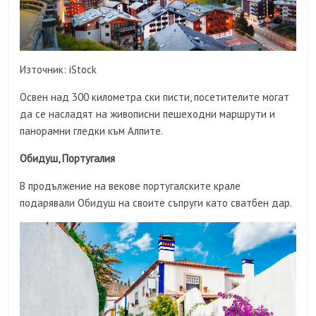
Източник: iStock
Освен над 300 километра ски писти, посетителите могат
да се насладят на живописни пешеходни маршрути и
панорамни гледки към Алпите.
Обидуш, Португалия
В продължение на векове португалските крале
подарявали Обидуш на своите съпруги като сватбен дар.