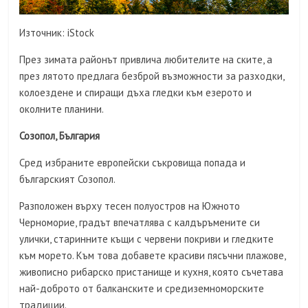
Източник: iStock
През зимата районът привлича любителите на ските, а
през лятото предлага безброй възможности за разходки,
колоездене и спиращи дъха гледки към езерото и
околните планини.
Созопол, България
Сред избраните европейски съкровища попада и
българският Созопол.
Разположен върху тесен полуостров на Южното
Черноморие, градът впечатлява с калдъръмените си
улички, старинните къщи с червени покриви и гледките
към морето. Към това добавете красиви пясъчни плажове,
живописно рибарско пристанище и кухня, която съчетава
най-доброто от балканските и средиземноморските
традиции.