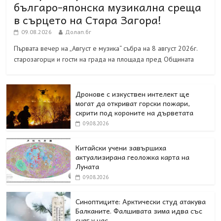
българо-японска музикална среща
в сърцето на Стара Загора!
09.08.2026
Долап.бг
Първата вечер на „Август е музика“ събра на 8 август 2026г.
старозагорци и гости на града на площада пред Общината
Дронове с изкуствен интелект ще
могат да откриват горски пожари,
скрити под короните на дърветата
09.08.2026
Китайски учени завършиха
актуализирана геоложка карта на
Луната
09.08.2026
Синоптиците: Арктически студ атакува
Балканите. Фалшивата зима идва със
сняг у нас