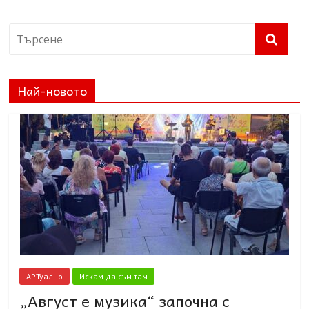
Най-новото
АРТуално
Искам да съм там
„Август е музика“ започна с