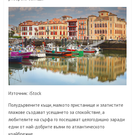
Източник: iStock
Полудървените къщи, малкото пристанище и златистите
плажове създават усещането за спокойствие, а
любителите на сърфа го посещават целогодишно заради
едни от най-добрите вълни по атлантическото
крайбрежие.