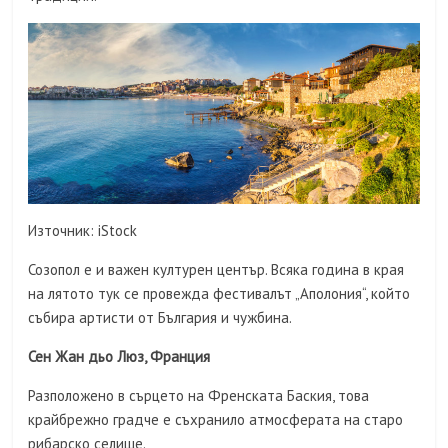
Източник: iStock
Созопол е и важен културен център. Всяка година в края
на лятото тук се провежда фестивалът „Аполония“, който
събира артисти от България и чужбина.
Сен Жан дьо Люз, Франция
Разположено в сърцето на Френската Баския, това
крайбрежно градче е съхранило атмосферата на старо
рибарско селище.