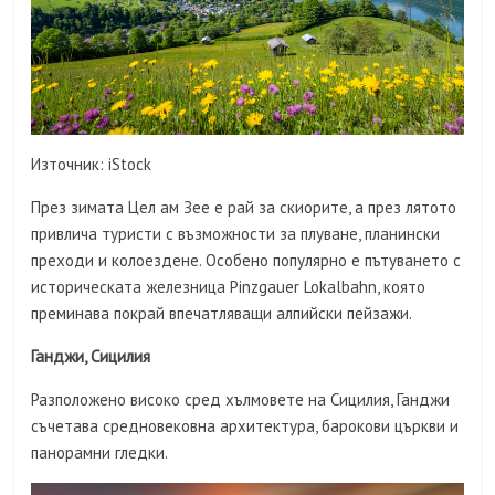
Източник: iStock
През зимата Цел ам Зее е рай за скиорите, а през лятото
привлича туристи с възможности за плуване, планински
преходи и колоездене. Особено популярно е пътуването с
историческата железница Pinzgauer Lokalbahn, която
преминава покрай впечатляващи алпийски пейзажи.
Ганджи, Сицилия
Разположено високо сред хълмовете на Сицилия, Ганджи
съчетава средновековна архитектура, барокови църкви и
панорамни гледки.