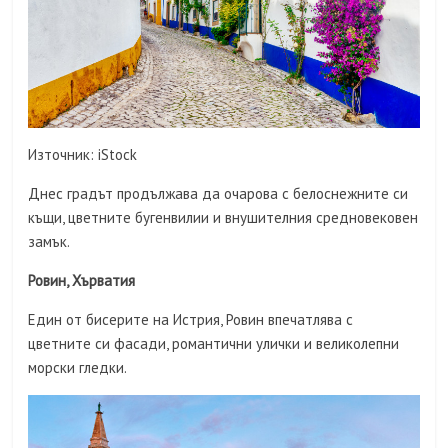
Източник: iStock
Днес градът продължава да очарова с белоснежните си
къщи, цветните бугенвилии и внушителния средновековен
замък.
Ровин, Хърватия
Един от бисерите на Истрия, Ровин впечатлява с
цветните си фасади, романтични улички и великолепни
морски гледки.