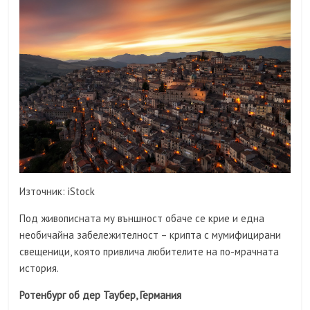
Източник: iStock
Под живописната му външност обаче се крие и една
необичайна забележителност – крипта с мумифицирани
свещеници, която привлича любителите на по-мрачната
история.
Ротенбург об дер Таубер, Германия