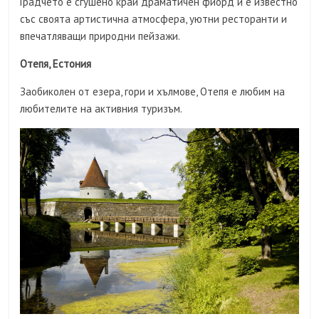
Градчето е сгушено край драматичен фиорд и е известно
със своята артистична атмосфера, уютни ресторанти и
впечатляващи природни пейзажи.
Отепя, Естония
Заобиколен от езера, гори и хълмове, Отепя е любим на
любителите на активния туризъм.