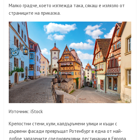
Малко градче, което изглежда така, сякаш е излязло от
страниците на приказка.
Източник: iStock
Крепостни стени, кули, калдъръмени улици и къщи с
дървени фасади превръщат Ротенбург в една от най-
добре запазените средновековни дестинации в Европа.