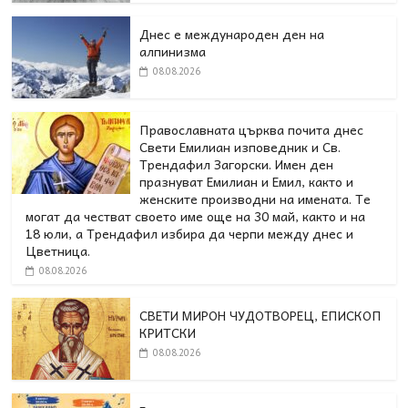
Днес е международен ден на
алпинизма
08.08.2026
Православната църква почита днес
Свети Емилиан изповедник и Св.
Трендафил Загорски. Имен ден
празнуват Емилиан и Емил, както и
женските производни на имената. Те
могат да честват своето име още на 30 май, както и на
18 юли, а Трендафил избира да черпи между днес и
Цветница.
08.08.2026
СВЕТИ МИРОН ЧУДОТВОРЕЦ, ЕПИСКОП
КРИТСКИ
08.08.2026