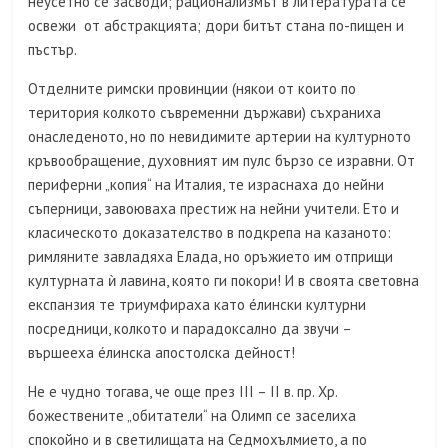
неусетно се засводи; рационализмът в литературата се
освежи от абстракцията; дори битът стана по-пищен и
пъстър.
Отделните римски провинции (някои от които по
територия колкото съвременни държави) съхраниха
онаследеното, но по невидимите артерии на културното
кръвообращение, духовният им пулс бързо се изравни. От
периферни „копия“ на Италия, те израснаха до нейни
съперници, завоюваха престиж на нейни учители. Ето и
класическото доказателство в подкрепа на казаното:
римляните завладяха Елада, но оръжието им отприщи
културната ѝ лавина, която ги покори! И в своята световна
експанзия те триумфираха като éлински културни
посредници, колкото и парадоксално да звучи –
вършееха éлинска апостолска дейност!
Не е чудно тогава, че още през III – II в. пр. Хр.
божествените „обитатели“ на Олимп се заселиха
спокойно и в светилищата на Седмохълмието, а по