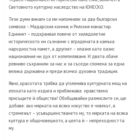
Световното културно наследство на ЮНЕСКО.
Тези думи винаги са ми напомняли за два български
символа – Мадарския конник и Рилския манастир.
Единият – подхранвал повече от хилядолетие
историческото ни съзнание с вградената в камъка
народностна памет, а другият – опазил като оазис
националния ни дух от изпепеляване. И двата обаче
ревниво съхранили за нас и за съседи спомена за една
велика държавна и преди всичко духовна традиция.
Явно, красотата трябва да уголемява културната мощ на
епохата като издига и приближава нравствено
присъщите ѝ общества! Обобщавайки размислите си, ще
добавя: ако мярката на всяко изкуство е човекът, а
стремежът – усъвършенстването му, то мярката на всяка
култура е общочовешкото, а целта ѝ – непреходността
му.