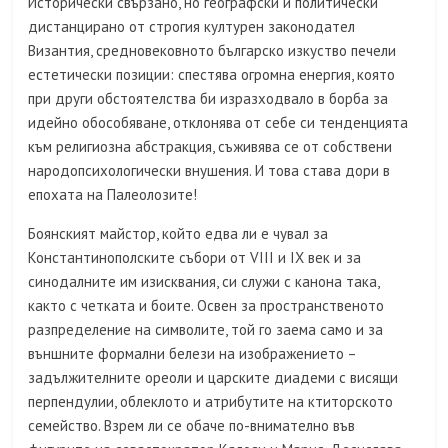
Исторически свързано, но географски и политически
дистанцирано от строгия културен законодател
Византия, средновековното българско изкуство печели
естетически позиции: спестява огромна енергия, която
при други обстоятелства би изразходвало в борба за
идейно обособяване, отклонява от себе си тенденцията
към религиозна абстракция, съживява се от собствени
народопсихологически внушения. И това става дори в
епохата на Палеолозите!
Боянският майстор, който едва ли е чувал за
Константинополските събори от VIII и IX век и за
синодалните им изисквания, си служи с канона така,
както с четката и боите. Освен за пространственото
разпределение на символите, той го заема само и за
външните формални белези на изображението –
задължителните ореоли и царските диадеми с висящи
перпендулии, облеклото и атрибутите на ктиторското
семейство. Взрем ли се обаче по-внимателно във