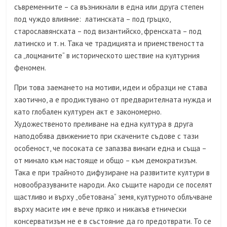
съвременните – са възникнали в една или друга степен
под чуждо влияние: латинската – под гръцко,
старославянската – под византийско, френската – под
латинско и т. н. Така че традицията и приемствеността
са „лоцманите“ в историческото шествие на културния
феномен.
При това заемането на мотиви, идеи и образци не става
хаотично, а е продиктувано от предварителната нужда и
като глобален културен акт е закономерно.
Художественото преливане на една култура в друга
наподобява движението при скачените съдове с тази
особеност, че посоката се запазва винаги една и съща –
от минало към настояще и общо – към демократизъм.
Така е при трайното дифузиране на развитите култури в
новообразуваните народи. Ако същите народи се поселят
щастливо и върху „обетована“ земя, културното облъчване
върху масите им е вече пряко и никакъв етнически
консерватизъм не е в състояние да го предотврати. То се