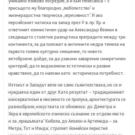
уникално езиково посредие, а и към Ренесанса – с
присъщото му благородно „любопитство“ и
жизнерадостна творческа „агресивност“. И ако
персийският натиска на запад през V в. пр. Хр. и
ответният елинистичен удар на Александър Велики в
следващото столетие разкъртиха преградите между три
континента, за да положат в античните недра темела на
първото голямо културно смешение, то новото
летоброене дойде, за да узакони заварения синкретичен
критерий, да го видоизмени естетически и развие
нравствено, да го наложи като историческа потребност.
Изтокът и Западът вече не само съжителстваха, но се и
нуждаеха един от друг. Като резултат – традиционният
консерватизъм в мисленото се пропука, архитектурата се
разнообрази, изкуствата се обновиха: до Деметра и
Хера в европейското езическо съзнание се отдели място
и за „пришълката“ Кибела, до Аполон и Артемида – за
Митра, Тот и Изида; строгият йонийски перистил