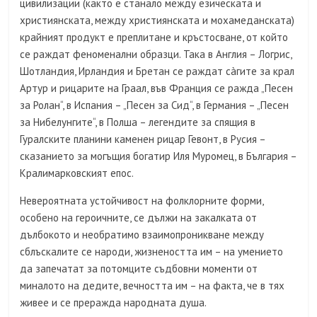
цивилизации (както е станало между езическата и
християнската, между християнската и мохамеданската)
крайният продукт е преплитане и кръстосване, от който
се раждат феноменални образци. Така в Англия – Логрис,
Шотландия, Ирландия и Бретан се раждат сàгите за крал
Артур и рицарите на Граал, във Франция се ражда „Песен
за Ролан“, в Испания – „Песен за Сид“, в Германия – „Песен
за Нибелунгите“, в Полша – легендите за спящия в
Гуралските планини каменен рицар Гевонт, в Русия –
сказанието за могъщия богатир Иля Муромец, в България –
Кралимарковският епос.
Невероятната устойчивост на фолклорните форми,
особено на героичните, се дължи на закалката от
дълбокото и необратимо взаимопроникване между
сблъскалите се народи, жизнеността им – на умението
да запечатат за потомците съдбовни моменти от
миналото на дедите, вечността им – на факта, че в тях
живее и се преражда народната душа.