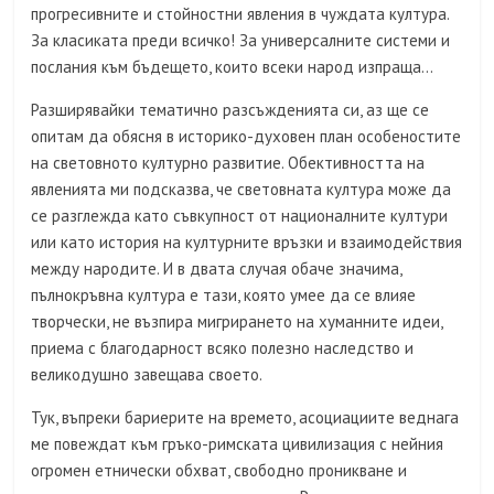
прогресивните и стойностни явления в чуждата култура.
За класиката преди всичко! За универсалните системи и
послания към бъдещето, които всеки народ изпраща…
Разширявайки тематично разсъжденията си, аз ще се
опитам да обясня в историко-духовен план особеностите
на световното културно развитие. Обективността на
явленията ми подсказва, че световната култура може да
се разглежда като съвкупност от националните култури
или като история на културните връзки и взаимодействия
между народите. И в двата случая обаче значима,
пълнокръвна култура е тази, която умее да се влияе
творчески, не възпира мигрирането на хуманните идеи,
приема с благодарност всяко полезно наследство и
великодушно завещава своето.
Тук, въпреки бариерите на времето, асоциациите веднага
ме повеждат към гръко-римската цивилизация с нейния
огромен етнически обхват, свободно проникване и