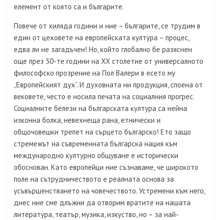
елемент от която са и българите.
Повече от хиляда години и ние – българите, се трудим в
един от цеховете на европейската култура – процес,
едва ли не загадъчен! Но, който глобално бе разяснен
още през 30-те години на ХХ столетие от универсалното
философско прозрение на Пол Валери в есето му
„Европейският дух“. И духовната ни продукция, споена от
вековете, често е носила печата на социалния прогрес.
Социалните белези на българската култура са нейна
изконна болка, невехнеща рана, етнически и
общочовешки трепет на сърцето българско! Ето защо
стремежът на съвременната българска нация към
международно културно общуване е исторически
обоснован. Като европейци ние съзнаваме, че широкото
поле на сътрудничеството е реалната основа за
усъвършенстването на човечеството. Устремени към него,
днес ние сме длъжни да отворим вратите на нашата
литература, театър, музика, изкуство, но – за най-