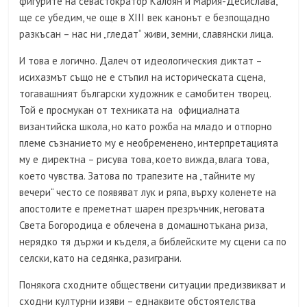
фигурите на севастократор Калоян и Мария-Десислава,
ще се убедим, че още в XIII век канонът е безпощадно
разкъсан – нас ни „гледат“ живи, земни, славянски лица.
И това е логично. Далеч от идеологическия диктат –
исихазмът също не е стъпил на историческата сцена,
тогавашният български художник е самобитен творец.
Той е просмукан от техниката на официалната
византийска школа, но като рожба на младо и отпорно
племе съзнанието му е необременено, интерпретацията
му е директна – рисува това, което вижда, влага това,
което чувства. Затова по трапезите на „тайните му
вечери“ често се появяват лук и ряпа, върху коленете на
апостолите е преметнат шарен презръчник, неговата
Света Богородица е облечена в домашнотъкана риза,
нерядко тя държи и къделя, а библейските му сцени са по
селски, като на седянка, разиграни.
Понякога сходните обществени ситуации предизвикват и
сходни културни изяви – еднаквите обстоятелства