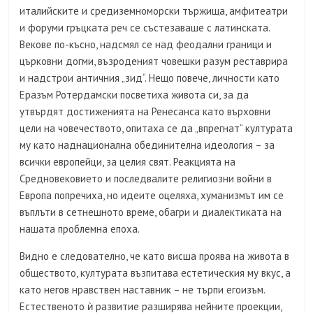
италийските и средиземноморски тържища, амфитеатри
и форуми гръцката реч се състезаваше с латинската.
Векове по-късно, надсмял се над феодални граници и
църковни догми, възроденият човешки разум реставрира
и надстрои античния „зид“. Нещо повече, личности като
Еразъм Ротердамски посветиха живота си, за да
утвърдят достиженията на Ренесанса като върховни
цели на човечеството, опитаха се да „впрегнат“ културата
му като наднационална обединителна идеология – за
всички европейци, за целия свят. Реакцията на
Средновековието и последвалите религиозни войни в
Европа попречиха, но идеите оцеляха, хуманизмът им се
въплъти в сетнешното време, обагри и диалектиката на
нашата проблемна епоха.
Видно е следователно, че като висша проява на живота в
обществото, културата възпитава естетическия му вкус, а
като негов нравствен наставник – не търпи егоизъм.
Естественото ѝ развитие разширява нейните проекции,