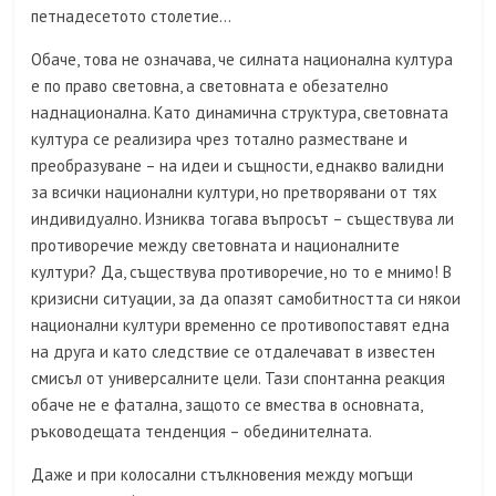
петнадесетото столетие…
Обаче, това не означава, че силната национална култура
е по право световна, а световната е обезателно
наднационална. Като динамична структура, световната
култура се реализира чрез тотално разместване и
преобразуване – на идеи и същности, еднакво валидни
за всички национални култури, но претворявани от тях
индивидуално. Изниква тогава въпросът – съществува ли
противоречие между световната и националните
култури? Да, съществува противоречие, но то е мнимо! В
кризисни ситуации, за да опазят самобитността си някои
национални култури временно се противопоставят една
на друга и като следствие се отдалечават в известен
смисъл от универсалните цели. Тази спонтанна реакция
обаче не е фатална, защото се вмества в основната,
ръководещата тенденция – обединителната.
Даже и при колосални стълкновения между могъщи