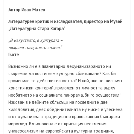
Автор Иван Матев
литературен критик и изследовател, директор на Музей
„Литературна Стара Загора“
„В изкуството, в културата –
виждаш това, което знаеш.“
Гьоте
Възможно ли е в планетарно дехуманизараното ни
съвремие да постигнем културно сближаване? Как би
променило то действителността? И кой, ако не висшият
християнски критерий, приложен от личността върху
необятието на социалната панорама, би го осъществил!
Изкован в идейните сблъсъци на последните две
хилядолетия, днес обединителната му мисия е улеснена
и от хуманизма в традиционно православния български
мироглед. Вдъхновена е от присъщия неотменим
универсализъм на европейската културна традиция,