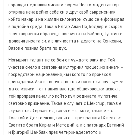
пораждат еднакви мисли и форми. Често даден автор
открива ненадейно себе си в друг свой съвременник,
който макар и на хиляди километри, също се е формирал
в подобна среда. Така в Едгар Алан По, Бодлер е съзрял
своя творчески образец, в поезията на Байрон, Пушкин е
доловил лирата си, а в личността и делото на Сенкевич,
Вазов е познал брата по дух.
Могъщият талант не се бои от чуждото влияние. Той
участва смело в световния културния процес, но винаги –
посредством националния, към когото по произход
принадлежи. Ако в творчеството си носителят му съумее
да се извиси – от национален до общочовешки аспект,
той проправя канал, по който към родината му потича
световно признание. Такъв е случаят с Шекспир, такъв е
случаят със Сервантес, такъв е – с Гьоте, такъв е – с
Толстой и Достоевски, такъв е – през ранния IX век със
Светите братя Кирил и Методий, а и с патриарх Евтимий
и Григорий Цамблак през четиринадесетото и