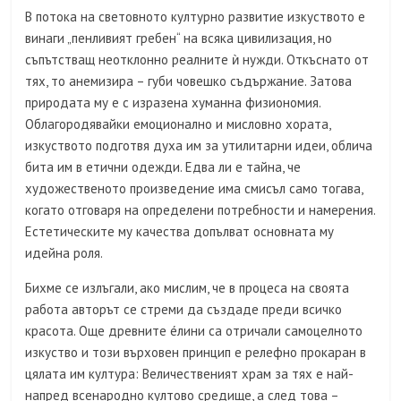
В потока на световното културно развитие изкуството е
винаги „пенливият гребен“ на всяка цивилизация, но
съпътстващ неотклонно реалните ѝ нужди. Откъснато от
тях, то анемизира – губи човешко съдържание. Затова
природата му е с изразена хуманна физиономия.
Облагородявайки емоционално и мисловно хората,
изкуството подготвя духа им за утилитарни идеи, облича
бита им в етични одежди. Едва ли е тайна, че
художественото произведение има смисъл само тогава,
когато отговаря на определени потребности и намерения.
Естетическите му качества допълват основната му
идейна роля.
Бихме се излъгали, ако мислим, че в процеса на своята
работа авторът се стреми да създаде преди всичко
красота. Още древните éлини са отричали самоцелното
изкуство и този върховен принцип е релефно прокаран в
цялата им култура: Величественият храм за тях е най-
напред всенародно култово средище, а след това –