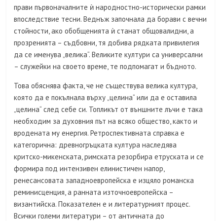
прави първоначалните ѝ народностно-исторически рамки
впоследствие тесни. Веднъж започнала да борави с вечни
стойности, ако обобщенията ѝ станат общовалидни, а
прозренията – съдбовни, тя добива рядката привилегия
да се именува „велика“. Великите култури са универсални
– служейки на своето време, те подпомагат и бъдното.
Това обяснява факта, че не съществува велика култура,
която да е покълнала върху „целина“ или да е оставила
„целина“ след себе си. Топликът от външните лъчи е така
необходим за духовния път на всяко общество, както и
вродената му енергия. Ретроспективната справка е
категорична: древногръцката култура наследява
критско-микенската, римската резорбира етруската и се
формира под интензивен елинистичен напор,
ренесансовата западноевропейска е изцяло романска
реминисценция, а ранната източноевропейска –
византийска. Показателен е и литературният процес.
Всички големи литератури – от античната до