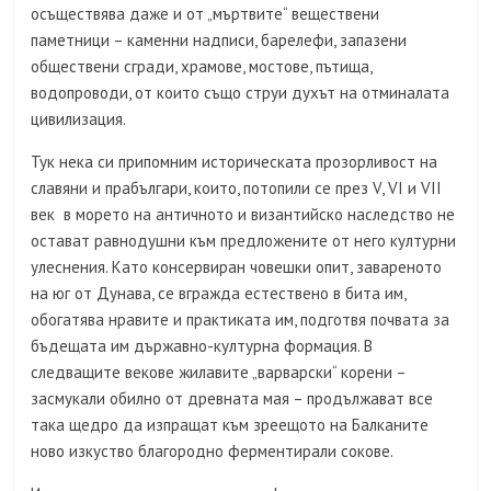
осъществява даже и от „мъртвите“ веществени
паметници – каменни надписи, барелефи, запазени
обществени сгради, храмове, мостове, пътища,
водопроводи, от които също струи духът на отминалата
цивилизация.
Тук нека си припомним историческата прозорливост на
славяни и прабългари, които, потопили се през V, VI и VII
век в морето на античното и византийско наследство не
остават равнодушни към предложените от него културни
улеснения. Като консервиран човешки опит, завареното
на юг от Дунава, се вгражда естествено в бита им,
обогатява нравите и практиката им, подготвя почвата за
бъдещата им държавно-културна формация. В
следващите векове жилавите „варварски“ корени –
засмукали обилно от древната мая – продължават все
така щедро да изпращат към зреещото на Балканите
ново изкуство благородно ферментирали сокове.