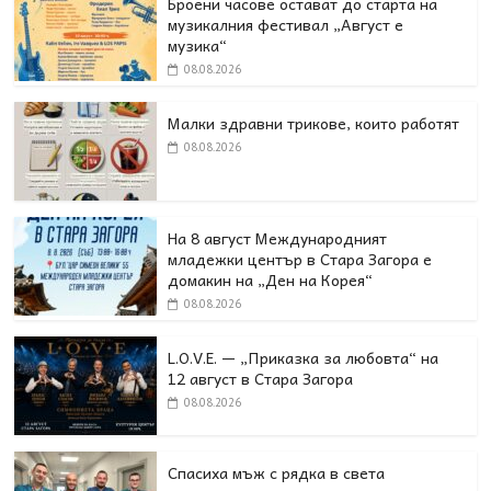
Броени часове остават до старта на
музикалния фестивал „Август е
музика“
08.08.2026
Малки здравни трикове, които работят
08.08.2026
На 8 август Международният
младежки център в Стара Загора е
домакин на „Ден на Корея“
08.08.2026
L.O.V.E. — „Приказка за любовта“ на
12 август в Стара Загора
08.08.2026
Спасиха мъж с рядка в света