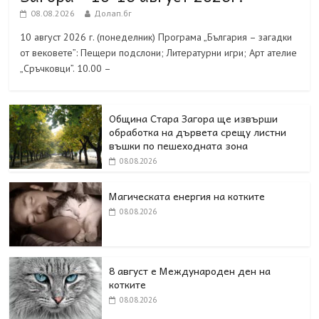
08.08.2026
Долап.бг
10 август 2026 г. (понеделник) Програма „България – загадки
от вековете”: Пещери подслони; Литературни игри; Арт ателие
„Сръчковци”. 10.00 –
Община Стара Загора ще извърши
обработка на дървета срещу листни
въшки по пешеходната зона
08.08.2026
Магическата енергия на котките
08.08.2026
8 август е Международен ден на
котките
08.08.2026