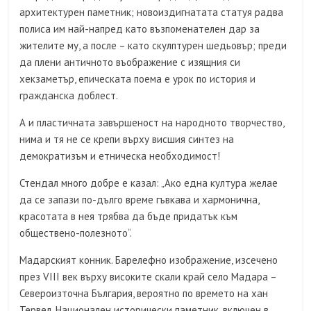
архитектурен паметник; новоиздигнатата статуя радва
полиса им най-напред като възпоменателен дар за
жителите му, а после – като скулптурен шедьовър; преди
да плени античното въображение с изящния си
хекзаметър, епическата поема е урок по история и
гражданска доблест.
А и пластичната завършеност на народното творчество,
нима и тя не се крепи върху висшия синтез на
демократизъм и етническа необходимост!
Стендал много добре е казал: „Ако една култура желае
да се запази по-дълго време гъвкава и хармонична,
красотата в нея трябва да бъде придатък към
обществено-полезното“.
Мадарският конник. Барелефно изображение, изсечено
през VIII век върху високите скали край село Мадара –
Североизточна България, вероятно по времето на хан
Тервел. Национален исторически паметник, включен в