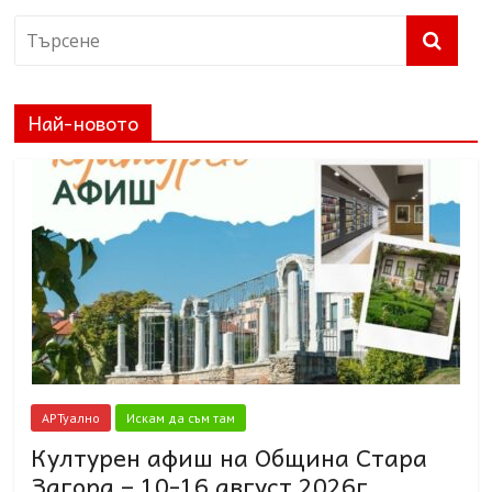
Най-новото
АРТуално
Искам да съм там
Културен афиш на Община Стара
Загора – 10-16 август 2026г.