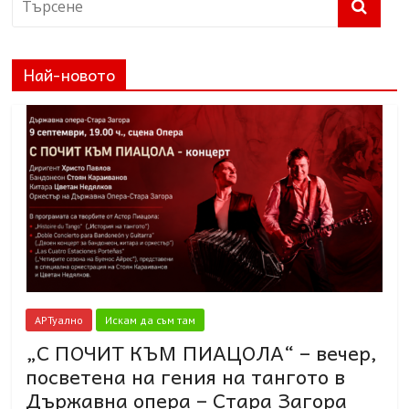
Най-новото
АРТуално
Искам да съм там
„С ПОЧИТ КЪМ ПИАЦОЛА“ – вечер,
посветена на гения на тангото в
Държавна опера – Стара Загора