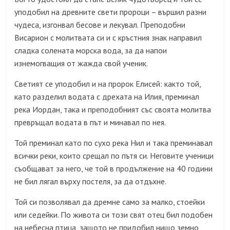
уподобил на древните свети пророци – вършил разни
чудеса, изгонвал бесове и лекувал. Преподобни
Висарион с молитвата си и с кръстния знак направил
сладка солената морска вода, за да напои
изнемогващия от жажда свой ученик.
Светият се уподобил и на пророк Елисей: както той,
като разделил водата с дрехата на Илия, преминал
река Иордан, така и преподобният със своята молитва
превръщал водата в път и минавал по нея.
Той преминал като по сухо река Нил и така преминавал
всички реки, които срещал по пътя си. Неговите ученици
съобщават за него, че той в продължение на 40 години
не бил лягал върху постеля, за да отдъхне.
Той си позволявал да дремне само за малко, стоейки
или седейки. По живота си този свят отец бил подобен
на небесна птица, защото не придобил нищо земно,