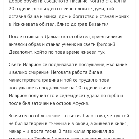
добре обучен в Свещеното Писание. Когато станал на
20 години, ръководен от евангелските думи, той
оставил баща и майка, дом и богатство и станал монах
в Исихиевата обител, близо до град Византия.
После отишъл в Далматската обител, приел великия
ангелски образ и станал ученик на свети Григорий
Декаполит, който по това време живеел тук.
Свети Иларион се подвизавал в послушание, мълчание
и велико смирение. Неговата работа била в
манастирската градина и той се трудил в това
послушание в продължение на 10 години. свети
Иларион получил сто и седемдесет удара по гърба и
после бил заточен на остров Афусия.
Значително облекчение за светия било това, че тук той
не бил затворен в тъмница и в окови, а живеел в килия,
макар – и доста тясна. В тази килия преживял до
смъртта на Теофил.А когато този нечестив цар умрял,