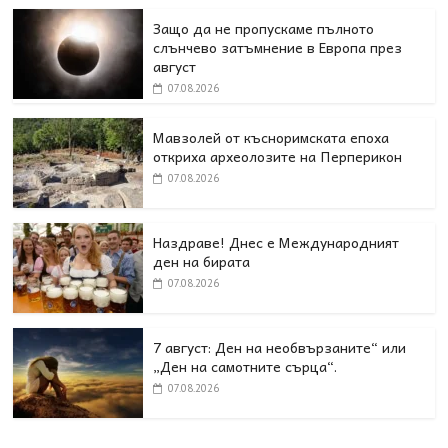
Защо да не пропускаме пълното
слънчево затъмнение в Европа през
август
07.08.2026
Мавзолей от късноримската епоха
откриха археолозите на Перперикон
07.08.2026
Наздраве! Днес е Международният
ден на бирата
07.08.2026
7 август: Ден на необвързаните“ или
„Ден на самотните сърца“.
07.08.2026