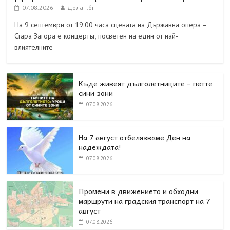
07.08.2026
Долап.бг
На 9 септември от 19.00 часа сцената на Държавна опера –
Стара Загора е концертът, посветен на един от най-
влиятелните
Къде живеят дълголетниците – петте
сини зони
07.08.2026
На 7 август отбелязваме Ден на
надеждата!
07.08.2026
Промени в движението и обходни
маршрути на градския транспорт на 7
август
07.08.2026