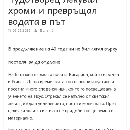
хроми и превръщал
водата в път
06.06.2026
Долап.бг
В продължение на 40 години не бил лягал върху
постеля, за да отдъхне
На 6-ти юни църквата почита Висарион, който е роден
в Египет. Дълго време скитал по планини и пустини и
посетил много сподвижници, които го посвещавали в
учението на Исус. Отрекъл се напълно от светския
живот, избрал уединението, поста и молитвата. През
целия си живот светията не придобил нищо земно и
материално.
Бог го удостоил да стане велик чудотворец и той се