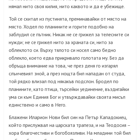
нямал нито своя килия, нито каквото и да е убежище.
Той се скитал из пустинята, преминавайки от място на
място. Ходел по планините и горите подобно на
заблудил се пътник. Никак не се грижел за телесните си
нужди; не се грижел нито за храната си, нито за
облеклото си. Върху тялото си носел само бедно
облекло, което едва прикривало голотата му. Без да
обръща внимание на това, че през деня го изгарял
слънчевият зной, а през нощта бил нападан от студа,
той рядко влизал под някакъв подслон. Бродел по
планините, като птица, търсейки уединение, въздигайки
ума си към Единия Бог и утвърждавайки своята мисъл
единствено и само в Него.
Блажени Иларион Нови бил син на Петър Кападокиец,
който прислужвал на царската трапеза, и на Теодосия –
хора благочестиви и богобоязливи. На младини той бил