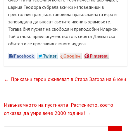
царица Теодора събрала всички изповедници в
престолния град, възстановила православната вяра и
заповядала да внесат светите икони в храмовете.
Тогава бил пуснат на свобода и преподобни Иларион.
Той отново приел игуменството в своята Далматска
обител и се прославил с много чудеса.
Facebook
Twitter
Google+
Pinterest
←
Приказни герои оживяват в Стара Загора на 6 юни
Извънземното на пустинята: Растението, което
отказва да умре вече 2000 години!
→