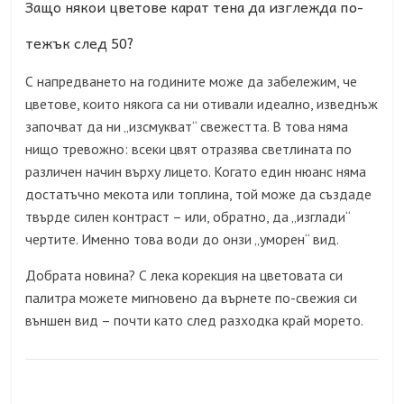
Защо някои цветове карат тена да изглежда по-
тежък след 50?
С напредването на годините може да забележим, че
цветове, които някога са ни отивали идеално, изведнъж
започват да ни „изсмукват“ свежестта. В това няма
нищо тревожно: всеки цвят отразява светлината по
различен начин върху лицето. Когато един нюанс няма
достатъчно мекота или топлина, той може да създаде
твърде силен контраст – или, обратно, да „изглади“
чертите. Именно това води до онзи „уморен“ вид.
Добрата новина? С лека корекция на цветовата си
палитра можете мигновено да върнете по-свежия си
външен вид – почти като след разходка край морето.