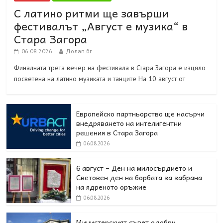
С латино ритми ще завърши
фестивалът „Август е музика“ в
Стара Загора
06.08.2026
Долап.бг
Финалната трета вечер на фестивала в Стара Загора е изцяло
посветена на латино музиката и танците На 10 август от
Европейско партньорство ще насърчи
внедряването на интелигентни
решения в Стара Загора
06.08.2026
6 август – Ден на милосърдието и
Световен ден на борбата за забрана
на ядреното оръжие
06.08.2026
Министерският съвет одобри