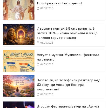
Преображение Господне е!
06.08.2026
Лъвският портал 8:8 се отваря на 8
август 2026 – какво означава и защо
толкова хора го очакват
06.08.2026
Август е музика: Музикален фестивал
на открито
06.08.2026
Знаете ли, че телефонен разговор над
60 секунди може да блокира
енергията ви?
06.08.2026
Втората фестивална вечер на „Август