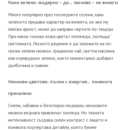
Каки зелено: модерно – да… ласкаво – не винаги
Много популярно през последните сезони, каки
зеленото придава характер на визията, но ако му
липсва яркост, може да направи чертите по-твърди.
При някои тонове кожа цветът изглежда „поглъща“
светлината. Лесното решение е да заложите на по-
свежи зелени нюанси: градински чай, светла маслина
или изумрудено зелено, които моментално добавят
дълбочина и сияние.
Неонови цветове: пълни с енергия… понякога
прекалено
Смели, забавни и безспорно модерни, неоновите
нюанси веднага привличат погледа. Но тяхната
интензивност създава силен контраст с лицето и
понякога подчертава детайли, които бихме