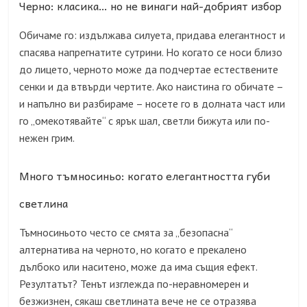
Черно: класика… но не винаги най-добрият избор
Обичаме го: издължава силуета, придава елегантност и
спасява напрегнатите сутрини. Но когато се носи близо
до лицето, черното може да подчертае естествените
сенки и да втвърди чертите. Ако наистина го обичате –
и напълно ви разбираме – носете го в долната част или
го „омекотявайте“ с ярък шал, светли бижута или по-
нежен грим.
Много тъмносиньо: когато елегантността губи
светлина
Тъмносиньото често се смята за „безопасна“
алтернатива на черното, но когато е прекалено
дълбоко или наситено, може да има същия ефект.
Резултатът? Тенът изглежда по-неравномерен и
безжизнен, сякаш светлината вече не се отразява