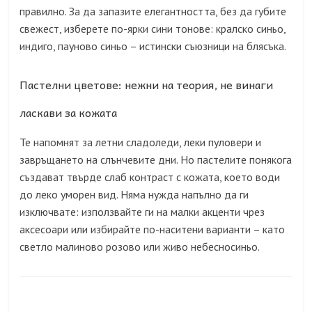
правилно. За да запазите елегантността, без да губите
свежест, изберете по-ярки сини тонове: кралско синьо,
индиго, пауново синьо – истински съюзници на блясъка.
Пастелни цветове: нежни на теория, не винаги
ласкави за кожата
Те напомнят за летни сладоледи, леки пуловери и
завръщането на слънчевите дни. Но пастелите понякога
създават твърде слаб контраст с кожата, което води
до леко уморен вид. Няма нужда напълно да ги
изключвате: използвайте ги на малки акценти чрез
аксесоари или избирайте по-наситени варианти – като
светло малиново розово или живо небесносиньо.