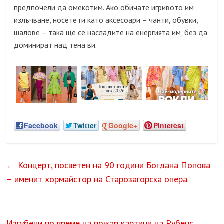
предпочели да омекотим. Ако обичате игривото им
излъчване, носете ги като аксесоари – чанти, обувки,
шалове – така ще се насладите на енергията им, без да
доминират над тена ви.
Facebook
Twitter
Google+
Pinterest
←
Концерт, посветен на 90 години Богдана Попова
– именит хормайстор на Старозагорска опера
Изгубени по време на пожар картини на Рубенс,