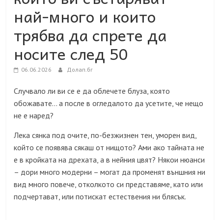
най-много и които
трябва да спрете да
носите след 50
06.06.2026
Долап.бг
Случвало ли ви се е да облечете блуза, която
обожавате… а после в огледалото да усетите, че нещо
не е наред?
Лека сянка под очите, по-безжизнен тен, уморен вид,
който се появява сякаш от нищото? Ами ако тайната не
е в кройката на дрехата, а в нейния цвят? Някои нюанси
– дори много модерни – могат да променят външния ни
вид много повече, отколкото си представяме, като или
подчертават, или потискат естествения ни блясък.