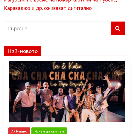
Караваджо и др. оживяват дигитално
→
Най-новото
АРТуално
Искам да съм там