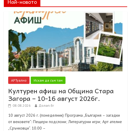
Най-новото
АРТуално
Искам да съм там
Културен афиш на Община Стара
Загора – 10-16 август 2026г.
08.08.2026
Долап.бг
10 август 2026 г. (понеделник) Програма „България – загадки
от вековете”: Пещери подслони; Литературни игри; Арт ателие
„Сръчковци”. 10.00 –