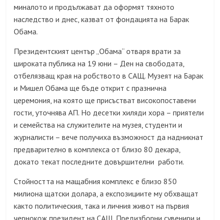
миналото и продължават да оформят тяхното
наследство и днес, казват от фондацията на Барак
Обама.
Президентският център „Обама“ отваря врати за
широката публика на 19 юни – Ден на свободата,
отбелязващ края на робството в САЩ. Музеят на Барак
и Мишел Обама ще бъде открит с празнична
церемония, на която ще присъстват високопоставени
гости, уточнява АП. Но десетки хиляди хора – приятели
и семейства на служителите на музея, студенти и
журналисти – вече получиха възможност да надникнат
предварително в комплекса от близо 80 декара,
докато текат последните довършителни работи.
Стойността на мащабния комплекс е близо 850
милиона щатски долара, а експозициите му обхващат
както политическия, така и личния живот на първия
чернокож президент на САЩ. Предизборни сувенири и