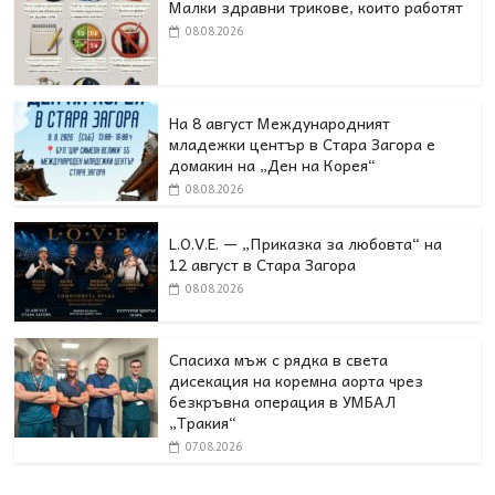
Малки здравни трикове, които работят
08.08.2026
На 8 август Международният
младежки център в Стара Загора е
домакин на „Ден на Корея“
08.08.2026
L.O.V.E. — „Приказка за любовта“ на
12 август в Стара Загора
08.08.2026
Спасиха мъж с рядка в света
дисекация на коремна аорта чрез
безкръвна операция в УМБАЛ
„Тракия“
07.08.2026