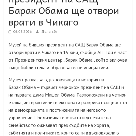
Барак Обама ще отвори
врати в Чикаго
06.06.2026
Долап.бг
Музей на бившия президент на САЩ Барак Обама ще
отвори врати в Чикаго на 19 юни, съобщи АП. Той е част
от Президентския център „Барак Обама“, който включва
също библиотека и образователни инициативи.
Музеят разказва вдъхновяващата история на
Барак Обама – първият чернокож президент на САЩ и
на първата дама Мишел Обама. Разположени на четири
етажа, интерактивните експонати разкриват същността
на демокрацията и постиженията на неговото
управление. Предизвикателствата и успехите на
семейството оживяват през съдбите на хората,
събитията и политиките, които са ги вдъхновявали в