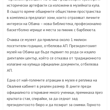
исторически артефакти са изложени в музейната кула.
В същото време обширните обществени пространства
в комплекса предлагат зони, които отразяват личните
интереси на Обама – нова библиотека, професионално
баскетболно игрище и места за пикник с барбекюта.
Очаква се музеят да привлича около 1 милион
посетители годишно, отбелязва АП. Президентският
музей на Обама ще бъде първият по рода си изцяло
дигитален център, който се отказва от традиционното
излагане на купища официални документи, отбелязва
АП.
Една от най-големите атракции в музея е реплика на
Овалния кабинет в реален размер. В дните преди
официалното откриване много ученици, преминаха през
кръглата стая, спирайки, за да седнат зад
президентското бюро и да позират за снимки. Горното