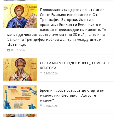
Православната църква почита днес
Свети Емилиан изповедник и Св.
Трендафил Загорски. Имен ден
празнуват Емилиан и Емил, както и
женските производни на имената. Те
могат да честват своето име още на 30 май, както и на
18 юли, а Трендафил избира да черпи между днес и
Цветница.
08.08.2026
СВЕТИ МИРОН ЧУДОТВОРЕЦ, ЕПИСКОП
КРИТСКИ
08.08.2026
Броени часове остават до старта на
музикалния фестивал „Август е
музика“
08.08.2026