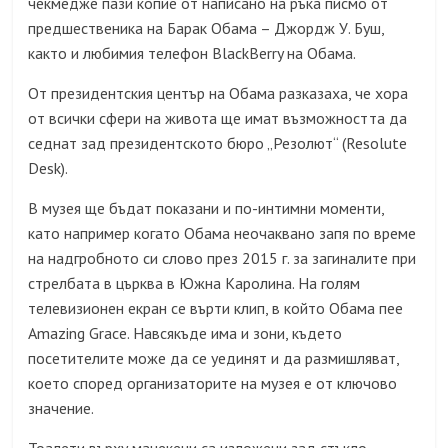
чекмедже пази копие от написано на ръка писмо от
предшественика на Барак Обама – Джордж У. Буш,
както и любимия телефон BlackBerry на Обама.
От президентския център на Обама разказаха, че хора
от всички сфери на живота ще имат възможността да
седнат зад президентското бюро „Резолют“ (Resolute
Desk).
В музея ще бъдат показани и по-интимни моменти,
като например когато Обама неочаквано запя по време
на надгробното си слово през 2015 г. за загиналите при
стрелбата в църква в Южна Каролина. На голям
телевизионен екран се върти клип, в който Обама пее
Amazing Grace. Навсякъде има и зони, където
посетителите може да се уединят и да размишляват,
което според организаторите на музея е от ключово
значение.