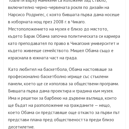
Тоалети върху манекени са изложени зад стъкло,
включително черно-червената рокля по дизайн на
Нарсисо Родригес, с която бившата първа дама носеше
в изборната нощ през 2008 г. в Чикаго.
Местоположението на музея е близо до мястото,
където Барак Обама започна политическата си кариера
като преподавател по право в Чикагския университет и
където живееше семейството. Мишел Обама също е
израснала в южната част на града.
Като любител на баскетбола, Обама настояваше за
професионално баскетболно игрище със стъклени
панели, което ще се използва за обществени програми.
Бившата първа дама проектира и градина към музея.
Има и решетки за барбекю на дървени въглища, които
ще бъдат на разположение на гражданите — нещо,
което Обама си представяше още откакто за първи път
представи плана пред обществеността преди близо
десетилетие.