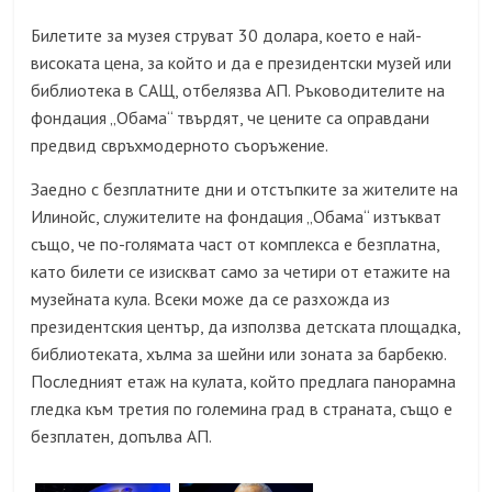
Билетите за музея струват 30 долара, което е най-
високата цена, за който и да е президентски музей или
библиотека в САЩ, отбелязва АП. Ръководителите на
фондация „Обама“ твърдят, че цените са оправдани
предвид свръхмодерното съоръжение.
Заедно с безплатните дни и отстъпките за жителите на
Илинойс, служителите на фондация „Обама“ изтъкват
също, че по-голямата част от комплекса е безплатна,
като билети се изискват само за четири от етажите на
музейната кула. Всеки може да се разхожда из
президентския център, да използва детската площадка,
библиотеката, хълма за шейни или зоната за барбекю.
Последният етаж на кулата, който предлага панорамна
гледка към третия по големина град в страната, също е
безплатен, допълва АП.