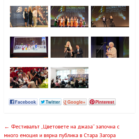
Facebook
Twitter
Google+
Pinterest
←
Фестивалът „Цветовете на джаза“ започна с
много емоция и вярна публика в Стара Загора