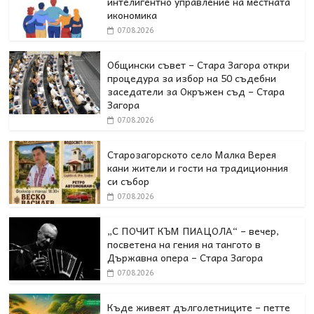
интелигентно управление на местната
икономика
07.08.2026
Общински съвет – Стара Загора откри
процедура за избор на 50 съдебни
заседатели за Окръжен съд – Стара
Загора
07.08.2026
Старозагорското село Малка Верея
кани жители и гости на традиционния
си събор
07.08.2026
„С ПОЧИТ КЪМ ПИАЦОЛА“ – вечер,
посветена на гения на тангото в
Държавна опера – Стара Загора
07.08.2026
Къде живеят дълголетниците – петте