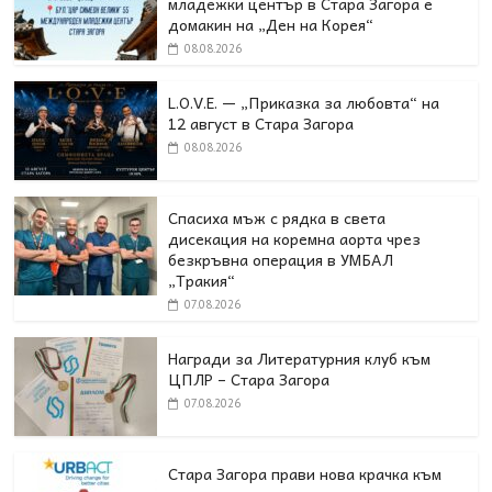
младежки център в Стара Загора е
домакин на „Ден на Корея“
08.08.2026
L.O.V.E. — „Приказка за любовта“ на
12 август в Стара Загора
08.08.2026
Спасиха мъж с рядка в света
дисекация на коремна аорта чрез
безкръвна операция в УМБАЛ
„Тракия“
07.08.2026
Награди за Литературния клуб към
ЦПЛР – Стара Загора
07.08.2026
Стара Загора прави нова крачка към