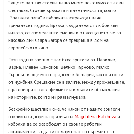
Защото зад тях стоеше нещо много по-голямо от един
фестивал. Стоеше връзката и идентичността, която
„Златната липа“ и публиката изграждат вече
тринадесет години. Връзка, създадена от любов към
киното, от споделените емоции и от усещането, че за
няколко дни Стара Загора се превръща в дом на
европейското кино.
Тази година заедно с нас бяха зрители от Пловдив,
Варна, Плевен, Самоков, Велико Търново, Малко
Търново и още много градове в България, както и гости
от чужбина. Срещахме се в залите, между прожекциите,
в разговорите след филмите и в дългите обсъждания
на историите, които ни развълнуваха.
Безкрайно щастливи сме, че някои от нашите зрители
откликнаха дори на призива на
Magdalena Ralcheva
и
избраха да се освободят от своите работни
ангажименти, за да си подарят част от времето за