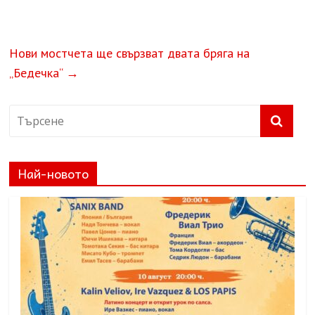
Нови мостчета ще свързват двата бряга на
„Бедечка“
→
Най-новото