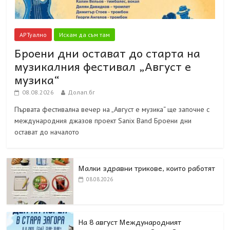
АРТуално
Искам да съм там
Броени дни остават до старта на
музикалния фестивал „Август е
музика“
08.08.2026
Долап.бг
Първата фестивална вечер на „Август е музика“ ще започне с
международния джазов проект Sanix Band Броени дни
остават до началото
Малки здравни трикове, които работят
08.08.2026
На 8 август Международният