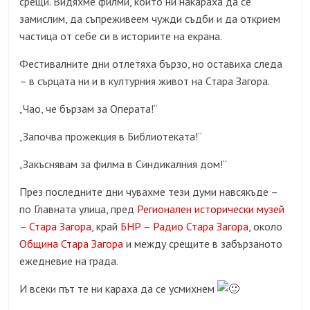
срещи. Видяхме филми, които ни накараха да се
замислим, да съпреживеем чужди съдби и да открием
частица от себе си в историите на екрана.
Фестивалните дни отлетяха бързо, но оставиха следа
– в сърцата ни и в културния живот на Стара Загора.
Чао, че бързам за Операта!“
„
Започва прожекция в Библиотеката!“
„
Закъснявам за филма в Синдикалния дом!“
„
През последните дни чувахме тези думи навсякъде –
по Главната улица, пред
Регионален исторически музей
– Стара Загора
, край
БНР – Радио Стара Загора
, около
Община Стара Загора
и между срещите в забързаното
ежедневие на града.
И всеки път те ни караха да се усмихнем