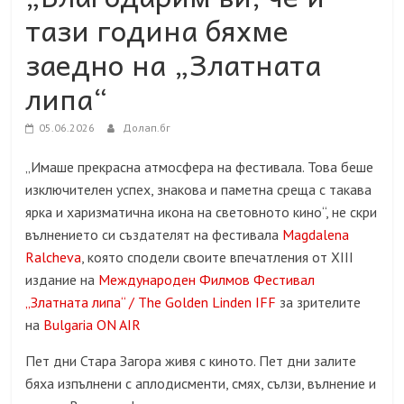
тази година бяхме
заедно на „Златната
липа“
05.06.2026
Долап.бг
„Имаше прекрасна атмосфера на фестивала. Това беше
изключителен успех, знакова и паметна среща с такава
ярка и харизматична икона на световното кино“, не скри
вълнението си създателят на фестивала
Magdalena
Ralcheva
, която сподели своите впечатления от XIII
издание на
Международен Филмов Фестивал
„Златната липа“ / The Golden Linden IFF
за зрителите
на
Bulgaria ON AIR
Пет дни Стара Загора живя с киното. Пет дни залите
бяха изпълнени с аплодисменти, смя
х
, сълзи, вълнение и