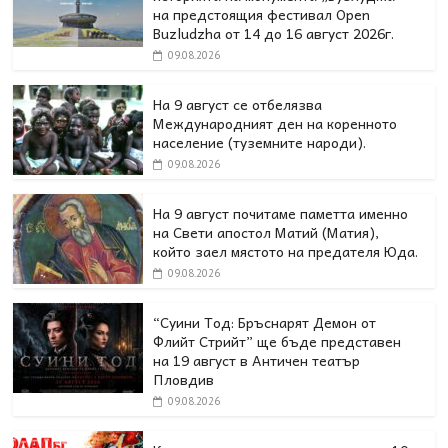
на предстоящия фестивал Open
Buzludzha от 14 до 16 август 2026г.
09.08.2026
На 9 август се отбелязва
Международният ден на коренното
население (туземните народи).
09.08.2026
На 9 август почитаме паметта именно
на Свети апостол Матий (Матия),
който заел мястото на предателя Юда.
09.08.2026
“Суини Тод: Бръснарят Демон от
Флийт Стрийт” ще бъде представен
на 19 август в Античен театър
Пловдив
09.08.2026