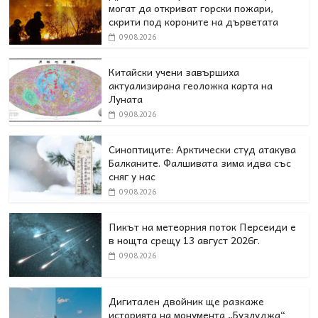
могат да откриват горски пожари,
скрити под короните на дърветата
09.08.2026
Китайски учени завършиха
актуализирана геоложка карта на
Луната
09.08.2026
Синоптиците: Арктически студ атакува
Балканите. Фалшивата зима идва със
сняг у нас
09.08.2026
Пикът на метеорния поток Персеиди е
в нощта срещу 13 август 2026г.
09.08.2026
Дигитален двойник ще разкаже
историята на монумента „Бузлуджа“