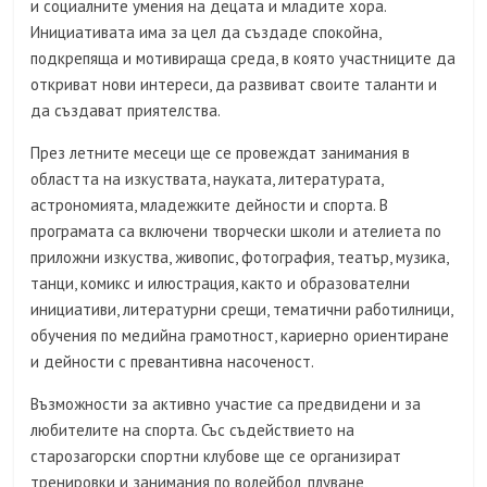
и социалните умения на децата и младите хора.
Инициативата има за цел да създаде спокойна,
подкрепяща и мотивираща среда, в която участниците да
откриват нови интереси, да развиват своите таланти и
да създават приятелства.
През летните месеци ще се провеждат занимания в
областта на изкуствата, науката, литературата,
астрономията, младежките дейности и спорта. В
програмата са включени творчески школи и ателиета по
приложни изкуства, живопис, фотография, театър, музика,
танци, комикс и илюстрация, както и образователни
инициативи, литературни срещи, тематични работилници,
обучения по медийна грамотност, кариерно ориентиране
и дейности с превантивна насоченост.
Възможности за активно участие са предвидени и за
любителите на спорта. Със съдействието на
старозагорски спортни клубове ще се организират
тренировки и занимания по волейбол, плуване,