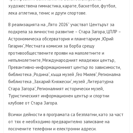
художествена гимнастика, карате, баскетбол, футбол,
лека атлетика, тенис и други спортове.
В реализацията на „Лято 2026“ участват Центърът за
подкрепа за личностно развитие – Стара Загора, ЦПЛР –
Астрономическа обсерватория и планетариум „Юрий
Гагарин“, Местната комисия за борба срещу
противообществените прояви на малолетните и
непълнолетните, Международният младежки център,
Превантивно-информационният център по зависимости,
библиотека „Родина“, къща музей „Гео Милев“, Регионална
библиотека „Захарий Княжески“, музей „Литературна
Стара Загора“, Регионалният исторически музей,
Туристическият информационен център и спортни
клубове от Стара Загора.
Всички дейности в програмата са безплатни, като за част
от тях е необходимо предварително записване на
посочените телефони и електронни адреси.