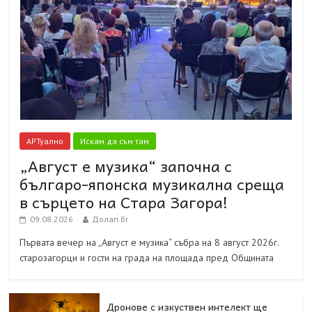
АРТуално
Искам да съм там
„Август е музика“ започна с
българо-японска музикална среща
в сърцето на Стара Загора!
09.08.2026
Долап.бг
Първата вечер на „Август е музика“ събра на 8 август 2026г.
старозагорци и гости на града на площада пред Общината
Дронове с изкуствен интелект ще