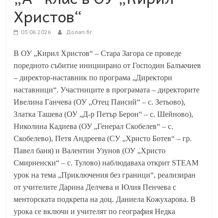
Христов“
03.06.2026
Долап.бг
В ОУ „Кирил Христов“ – Стара Загора се проведе
поредното събитие инициирано от Господин Балъкчиев
– директор-наставник по програма „Директори
наставници“. Участниците в програмата – директорите
Ивелина Ганчева (ОУ „Отец Паисий“ – с. Зетьово),
Златка Ташева (ОУ „Д-р Петър Берон“ – с. Шейново),
Николина Кадиева (ОУ „Генерал Скобелев“ – с.
Скобелево), Петя Андреева (СУ „Христо Ботев“ – гр.
Павел баня) и Валентин Узунов (ОУ „Христо
Смирненски“ – с. Тулово) наблюдаваха открит STEAM
урок на тема „Приключения без граници“, реализиран
от учителите Дарина Делчева и Юлия Пенчева с
менторската подкрепа на доц. Даниела Кожухарова. В
урока се включи и учителят по география Недка