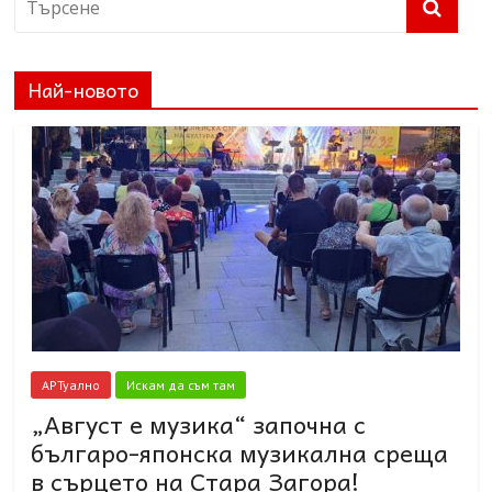
Най-новото
АРТуално
Искам да съм там
„Август е музика“ започна с
българо-японска музикална среща
в сърцето на Стара Загора!