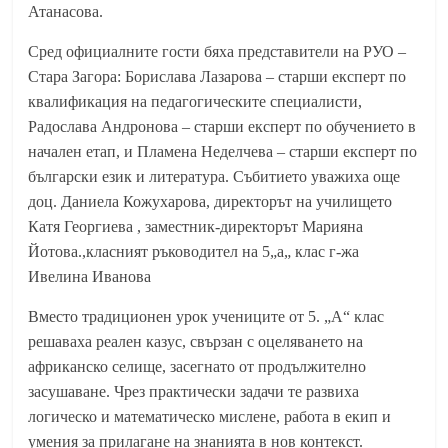
Атанасова.
Сред официалните гости бяха представители на РУО –
Стара Загора: Борислава Лазарова – старши експерт по
квалификация на педагогическите специалисти,
Радослава Андронова – старши експерт по обучението в
начален етап, и Пламена Неделчева – старши експерт по
български език и литература. Събитието уважиха още
доц. Даниела Кожухарова, директорът на училището
Катя Георгиева , заместник-директорът Марияна
Йотова.,класният ръководител на 5„а„ клас г-жа
Ивелина Иванова
Вместо традиционен урок учениците от 5. „А“ клас
решаваха реален казус, свързан с оцеляването на
африканско селище, засегнато от продължително
засушаване. Чрез практически задачи те развиха
логическо и математическо мислене, работа в екип и
умения за прилагане на знанията в нов контекст.