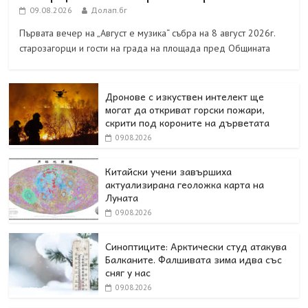
09.08.2026
Долап.бг
Първата вечер на „Август е музика“ събра на 8 август 2026г.
старозагорци и гости на града на площада пред Общината
Дронове с изкуствен интелект ще
могат да откриват горски пожари,
скрити под короните на дърветата
09.08.2026
Китайски учени завършиха
актуализирана геоложка карта на
Луната
09.08.2026
Синоптиците: Арктически студ атакува
Балканите. Фалшивата зима идва със
сняг у нас
09.08.2026