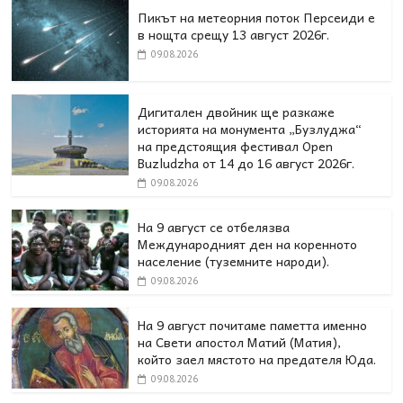
Пикът на метеорния поток Персеиди е
в нощта срещу 13 август 2026г.
09.08.2026
Дигитален двойник ще разкаже
историята на монумента „Бузлуджа“
на предстоящия фестивал Open
Buzludzha от 14 до 16 август 2026г.
09.08.2026
На 9 август се отбелязва
Международният ден на коренното
население (туземните народи).
09.08.2026
На 9 август почитаме паметта именно
на Свети апостол Матий (Матия),
който заел мястото на предателя Юда.
09.08.2026