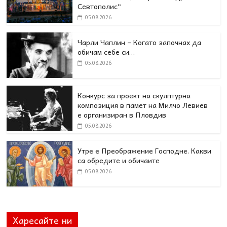
Севтополис“
05.08.2026
Чарли Чаплин – Когато започнах да
обичам себе си…
05.08.2026
Конкурс за проект на скулптурна
композиция в памет на Милчо Левиев
е организиран в Пловдив
05.08.2026
Утре е Преображение Господне. Какви
са обредите и обичаите
05.08.2026
Харесайте ни