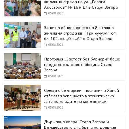
жилищна сграда на ул. „Георги
Апостолов“ № 16 и 17 в Стара Загора
05.08.2026
Започна обновяването на 8-етажна
жилищна сграда кв. „Три чучура“ юг,
бл. 102, вх. „0“, „А“ в Стара Загора
05.08.2026
Програма „Заетост без бариери“ беше
представена днес в oбщина Стара
Загора
05.08.2026
Среща с българския посланик в Ханой
отбеляза успешното математическо
лято на младите ни математици
05.08.2026
Държавна опера-Стара Загора и
Вълшебството „На брега на древния