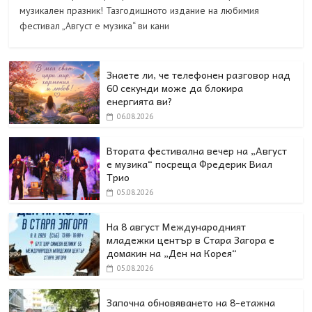
музикален празник! Тазгодишното издание на любимия
фестивал „Август е музика“ ви кани
Знаете ли, че телефонен разговор над
60 секунди може да блокира
енергията ви?
06.08.2026
Втората фестивална вечер на „Август
е музика“ посреща Фредерик Виал
Трио
05.08.2026
На 8 август Международният
младежки център в Стара Загора е
домакин на „Ден на Корея“
05.08.2026
Започна обновяването на 8-етажна