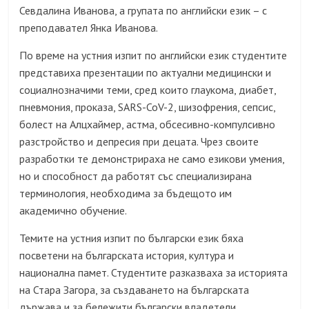
Севдалина Иванова, а групата по английски език – с
преподавател Янка Иванова.
По време на устния изпит по английски език студентите
представиха презентации по актуални медицински и
социалнозначими теми, сред които глаукома, диабет,
пневмония, проказа, SARS-CoV-2, шизофрения, сепсис,
болест на Алцхаймер, астма, обсесивно-компулсивно
разстройство и депресия при децата. Чрез своите
разработки те демонстрираха не само езикови умения,
но и способност да работят със специализирана
терминология, необходима за бъдещото им
академично обучение.
Темите на устния изпит по български език бяха
посветени на българската история, култура и
национална памет. Студентите разказваха за историята
на Стара Загора, за създаването на българската
държава и за бележити български владетели.