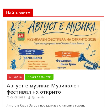
Най-новото
АРТуално
Искам да съм там
Август е музика: Музикален
фестивал на открито
06.08.2026
Долап.бг
Лятото в Стара Загора продължава с наистина горещ