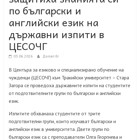
по български и
английски език на
държавни изпити в
ЦЕСОЧГ
03.06.2026
Долап.бг
В Центъра за езиково и специализирано обучение на
чужденци (ЦЕСОЧГ) към Тракийски университет – Стара
Загора се проведоха държавните изпити на студентите
от подготвителните групи по български и английски
език.
Изпитите обхванаха студентите от трите
подготвителни групи, които изучават български и
английски език в университета. Двете групи по
български език са с преподаватели Олга Георгиева и