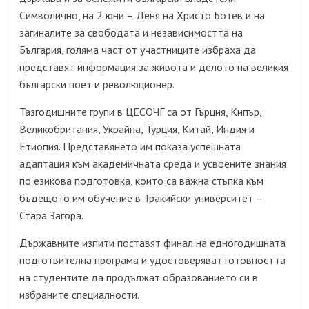
Символично, на 2 юни – Деня на Христо Ботев и на
загиналите за свободата и независимостта на
България, голяма част от участниците избраха да
представят информация за живота и делото на великия
български поет и революционер.
Тазгодишните групи в ЦЕСОЧГ са от Гърция, Кипър,
Великобритания, Украйна, Турция, Китай, Индия и
Етиопия. Представянето им показа успешната
адаптация към академичната среда и усвоените знания
по езикова подготовка, които са важна стъпка към
бъдещото им обучение в Тракийски университет –
Стара Загора.
Държавните изпити поставят финал на едногодишната
подготвителна програма и удостоверяват готовността
на студентите да продължат образованието си в
избраните специалности.