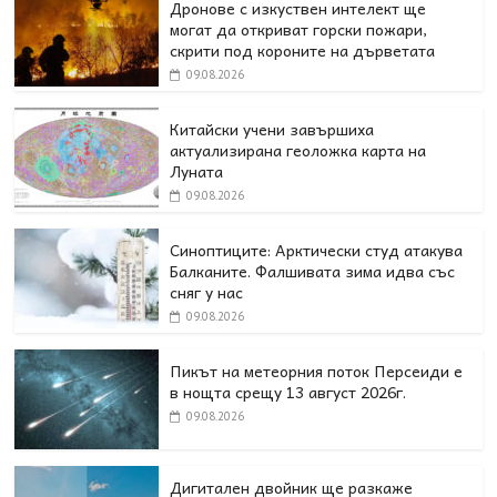
Дронове с изкуствен интелект ще
могат да откриват горски пожари,
скрити под короните на дърветата
09.08.2026
Китайски учени завършиха
актуализирана геоложка карта на
Луната
09.08.2026
Синоптиците: Арктически студ атакува
Балканите. Фалшивата зима идва със
сняг у нас
09.08.2026
Пикът на метеорния поток Персеиди е
в нощта срещу 13 август 2026г.
09.08.2026
Дигитален двойник ще разкаже