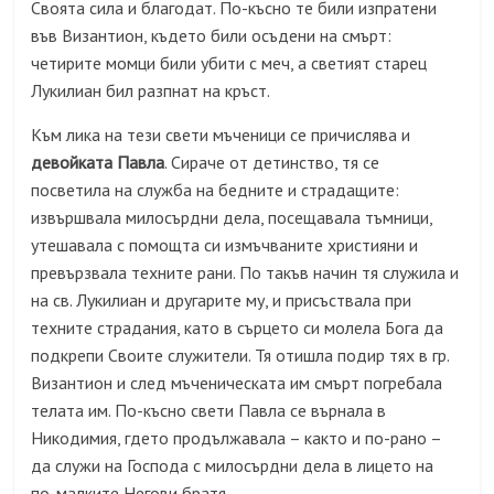
Своята сила и благодат. По-късно те били изпратени
във Византион, където били осъдени на смърт:
четирите момци били убити с меч, а светият старец
Лукилиан бил разпнат на кръст.
Към лика на тези свети мъченици се причислява и
девойката Павла
. Сираче от детинство, тя се
посветила на служба на бедните и страдащите:
извършвала милосърдни дела, посещавала тъмници,
утешавала с помощта си измъчваните християни и
превързвала техните рани. По такъв начин тя служила и
на св. Лукилиан и другарите му, и присъствала при
техните страдания, като в сърцето си молела Бога да
подкрепи Своите служители. Тя отишла подир тях в гр.
Византион и след мъченическата им смърт погребала
телата им. По-късно свети Павла се върнала в
Никодимия, гдето продължавала – както и по-рано –
да служи на Господа с милосърдни дела в лицето на
по-малките Негови братя.