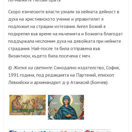
Скоро езическите власти узнали за нейната дейност в
духа на християнското учение и управителят я
подложил на страшни изтезания. Ангел Божий я
подкрепял във време на мъченията и Божията благодат
поддържала несломим духа на девойката при нейните
страдания. Най-после тя била отправена във
Византион, където била посечена с меч.
©
Жития на светиите.
Синодално издателство, София,
1991 година, под редакцията на Партений, епископ
Левкийски и архимандрит д-р Атанасий (Бончев).