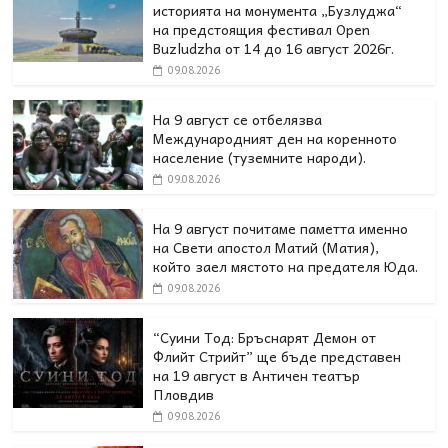
историята на монумента „Бузлуджа“
на предстоящия фестивал Open
Buzludzha от 14 до 16 август 2026г.
09.08.2026
На 9 август се отбелязва
Международният ден на коренното
население (туземните народи).
09.08.2026
На 9 август почитаме паметта именно
на Свети апостол Матий (Матия),
който заел мястото на предателя Юда.
09.08.2026
“Суини Тод: Бръснарят Демон от
Флийт Стрийт” ще бъде представен
на 19 август в Античен театър
Пловдив
09.08.2026