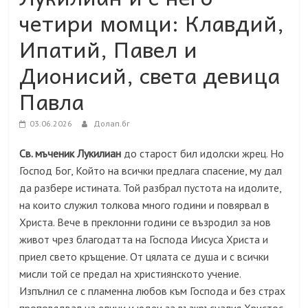
четири момци: Клавдий,
Ипатий, Павел и
Дионисий, света девица
Павла
03.06.2026
Долап.бг
Св. мъченик Лукилиан
до старост бил идолски жрец. Но
Господ Бог, Който на всички предлага спасение, му дал
да разбере истината. Той разбрал пустота на идолите,
на които служил толкова много години и повярвал в
Христа. Вече в преклонни години се възродил за нов
живот чрез благодатта на Господа Иисуса Христа и
приел свето кръщение. От цялата се душа и с всички
мисли той се предал на християнското учение.
Изпълнил се с пламенна любов към Господа и без страх