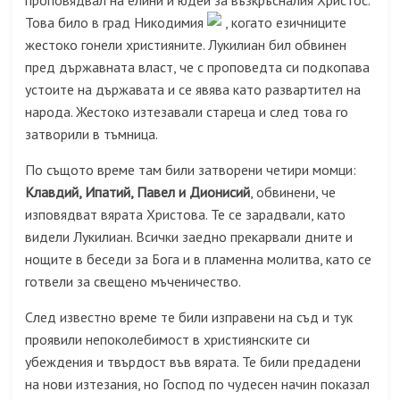
проповядвал на елини и юдеи за възкръсналия Христос.
Това било в град Никодимия
, когато езичниците
жестоко гонели християните. Лукилиан бил обвинен
пред държавната власт, че с проповедта си подкопава
устоите на държавата и се явява като развартител на
народа. Жестоко изтезавали стареца и след това го
затворили в тъмница.
По същото време там били затворени четири момци:
Клавдий, Ипатий, Павел и Дионисий
, обвинени, че
изповядват вярата Христова. Те се зарадвали, като
видели Лукилиан. Всички заедно прекарвали дните и
нощите в беседи за Бога и в пламенна молитва, като се
готвели за свещено мъченичество.
След известно време те били изправени на съд и тук
проявили непоколебимост в християнските си
убеждения и твърдост във вярата. Те били предадени
на нови изтезания, но Господ по чудесен начин показал