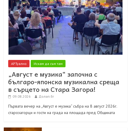
АРТуално
Искам да съм там
„Август е музика“ започна с
българо-японска музикална среща
в сърцето на Стара Загора!
09.08.2026
Долап.бг
Първата вечер на „Август е музика“ събра на 8 август 2026г.
старозагорци и гости на града на площада пред Общината