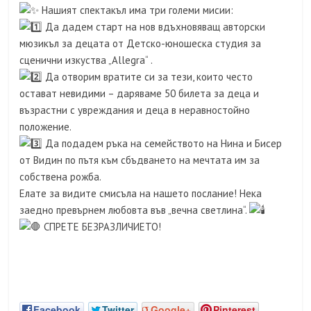
Нашият спектакъл има три големи мисии:
Да дадем старт на нов вдъхновяващ авторски
мюзикъл за децата от Детско-юношеска студия за
сценични изкуства „Allegra“ .
Да отворим вратите си за тези, които често
остават невидими – даряваме 50 билета за деца и
възрастни с увреждания и деца в неравностойно
положение.
Да подадем ръка на семейството на Нина и Бисер
от Видин по пътя към сбъдването на мечтата им за
собствена рожба.
​Елате за видите смисъла на нашето послание! Нека
заедно превърнем любовта във „вечна светлина“.
СПРЕТЕ БЕЗРАЗЛИЧИЕТО!
Facebook
Twitter
Google+
Pinterest