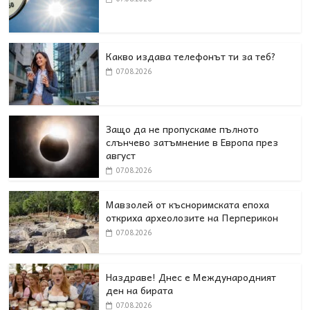
Какво издава телефонът ти за теб?
07.08.2026
Защо да не пропускаме пълното
слънчево затъмнение в Европа през
август
07.08.2026
Мавзолей от късноримската епоха
откриха археолозите на Перперикон
07.08.2026
Наздраве! Днес е Международният
ден на бирата
07.08.2026