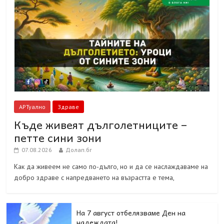
АРТуално
Здраве
Къде живеят дълголетниците –
петте сини зони
07.08.2026
Долап.бг
Как да живеем не само по-дълго, но и да се наслаждаваме на
добро здраве с напредването на възрастта е тема,
На 7 август отбелязваме Ден на
надеждата!