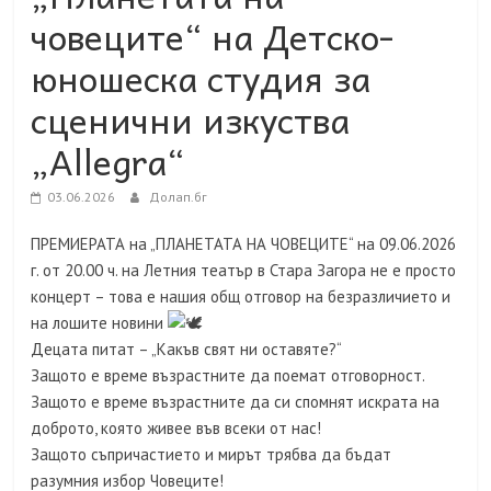
човеците“ на Детско-
юношеска студия за
сценични изкуства
„Allegra“
03.06.2026
Долап.бг
ПРЕМИЕРАТА на „ПЛАНЕТАТА НА ЧОВЕЦИТЕ“ на 09.06.2026
г. от 20.00 ч. на Летния театър в Стара Загора не е просто
концерт – това е нашия общ отговор на безразличието и
на лошите новини
Децата питат – „Какъв свят ни оставяте?“
Защото е време възрастните да поемат отговорност.
Защото е време възрастните да си спомнят искрата на
доброто, която живее във всеки от нас!
Защото съпричастието и мирът трябва да бъдат
разумния избор Човеците!