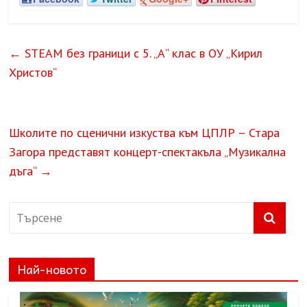
←
STEAM без граници с 5. „А“ клас в ОУ „Кирил
Христов“
Школите по сценични изкуства към ЦПЛР – Стара
Загора представят концерт-спектакъла „Музикална
дъга“
→
Най-новото