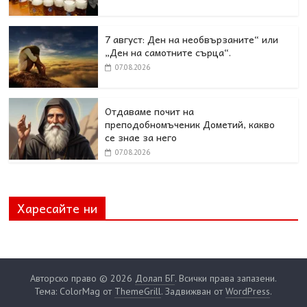
7 август: Ден на необвързаните“ или
„Ден на самотните сърца“.
07.08.2026
Отдаваме почит на
преподобномъченик Дометий, какво
се знае за него
07.08.2026
Харесайте ни
Авторско право © 2026
Долап БГ
. Всички права запазени.
Тема: ColorMag от
ThemeGrill
. Задвижван от
WordPress
.