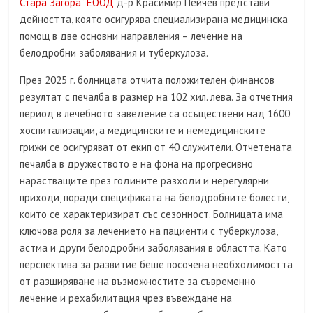
Стара Загора“ ЕООД
д-р Красимир Пейчев представи
дейността, която осигурява специализирана медицинска
помощ в две основни направления – лечение на
белодробни заболявания и туберкулоза.
През 2025 г. болницата отчита положителен финансов
резултат с печалба в размер на 102 хил. лева. За отчетния
период в лечебното заведение са осъществени над 1600
хоспитализации, а медицинските и немедицинските
грижи се осигуряват от екип от 40 служители. Отчетената
печалба в дружеството е на фона на прогресивно
нарастващите през годините разходи и нерегулярни
приходи, поради спецификата на белодробните болести,
които се характеризират със сезонност. Болницата има
ключова роля за лечението на пациенти с туберкулоза,
астма и други белодробни заболявания в областта. Като
перспектива за развитие беше посочена необходимостта
от разширяване на възможностите за съвременно
лечение и рехабилитация чрез въвеждане на