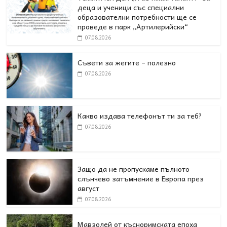
деца и ученици със специални
образователни потребности ще се
проведе в парк „Артилерийски“
07.08.2026
Съвети за жегите – полезно
07.08.2026
Какво издава телефонът ти за теб?
07.08.2026
Защо да не пропускаме пълното
слънчево затъмнение в Европа през
август
07.08.2026
Мавзолей от късноримската епоха