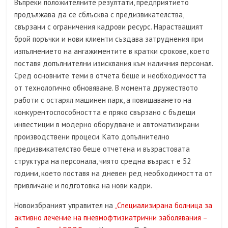
Въпреки положителните резултати, предприятието
продължава да се сблъсква с предизвикателства,
свързани с ограничения кадрови ресурс. Нарастващият
брой поръчки и нови клиенти създава затруднения при
изпълнението на ангажиментите в кратки срокове, което
поставя допълнителни изисквания към наличния персонал.
Сред основните теми в отчета беше и необходимостта
от технологично обновяване. В момента дружеството
работи с остарял машинен парк, а повишаването на
конкурентоспособността е пряко свързано с бъдещи
инвестиции в модерно оборудване и автоматизирани
производствени процеси. Като допълнително
предизвикателство беше отчетена и възрастовата
структура на персонала, чиято средна възраст е 52
години, което поставя на дневен ред необходимостта от
привличане и подготовка на нови кадри.
Новоизбраният управител на
„Специализирана болница за
активно лечение на пневмофтизиатрични заболявания –