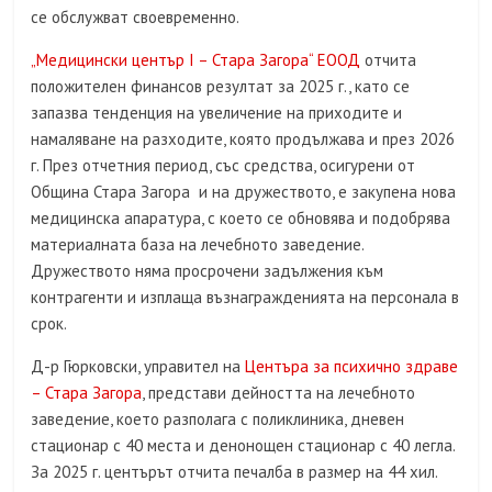
се обслужват своевременно.
„Медицински център I – Стара Загора“ ЕООД
отчита
положителен финансов резултат за 2025 г., като се
запазва тенденция на увеличение на приходите и
намаляване на разходите, която продължава и през 2026
г. През отчетния период, със средства, осигурени от
Община Стара Загора и на дружеството, е закупена нова
медицинска апаратура, с което се обновява и подобрява
материалната база на лечебното заведение.
Дружеството няма просрочени задължения към
контрагенти и изплаща възнагражденията на персонала в
срок.
Д-р Гюрковски, управител на
Центъра за психично здраве
– Стара Загора
, представи дейността на лечебното
заведение, което разполага с поликлиника, дневен
стационар с 40 места и денонощен стационар с 40 легла.
За 2025 г. центърът отчита печалба в размер на 44 хил.