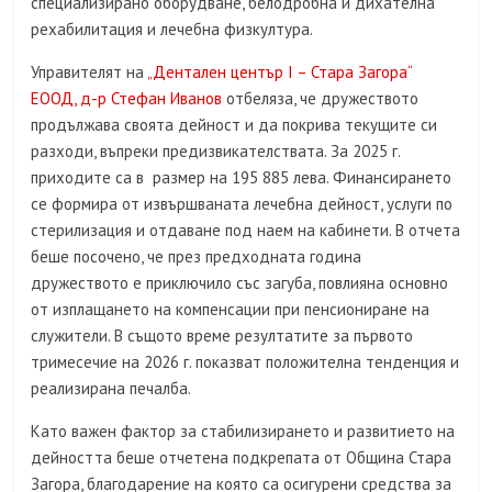
специализирано оборудване, белодробна и дихателна
рехабилитация и лечебна физкултура.
Управителят на
„Дентален център I – Стара Загора“
ЕООД, д-р Стефан Иванов
отбеляза, че дружеството
продължава своята дейност и да покрива текущите си
разходи, въпреки предизвикателствата. За 2025 г.
приходите са в размер на 195 885 лева. Финансирането
се формира от извършваната лечебна дейност, услуги по
стерилизация и отдаване под наем на кабинети. В отчета
беше посочено, че през предходната година
дружеството е приключило със загуба, повлияна основно
от изплащането на компенсации при пенсиониране на
служители. В същото време резултатите за първото
тримесечие на 2026 г. показват положителна тенденция и
реализирана печалба.
Като важен фактор за стабилизирането и развитието на
дейността беше отчетена подкрепата от Община Стара
Загора, благодарение на която са осигурени средства за