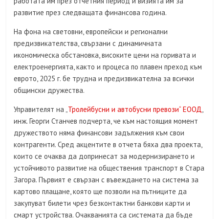
работата им през отчетния период и визията им за
развитие през следващата финансова година.
На фона на световни, европейски и регионални
предизвикателства, свързани с динамичната
икономическа обстановка, високите цени на горивата и
електроенергията, както и процеса по плавен преход към
еврото, 2025 г. бе трудна и предизвикателна за всички
общински дружества.
Управителят на „
Тролейбусни и автобусни превози“ ЕООД
,
инж. Георги Станчев подчерта, че към настоящия момент
дружеството няма финансови задължения към свои
контрагенти. Сред акцентите в отчета бяха два проекта,
които се очаква да допринесат за модернизирането и
устойчивото развитие на обществения транспорт в Стара
Загора. Първият е свързан с въвеждането на система за
картово плащане, която ще позволи на пътниците да
закупуват билети чрез безконтактни банкови карти и
смарт устройства. Очакванията са системата да бъде