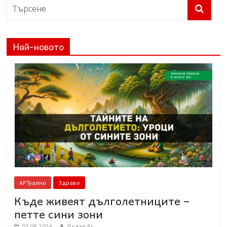
Най-новото
АРТуално
Здраве
Къде живеят дълголетниците –
петте сини зони
07.08.2026
Долап.бг