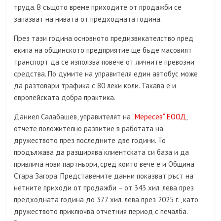
труда. В същото време приходите от продажби се
запазват на нивата от предходната година.
През тази година основното предизвикателство пред
екипа на общинското предприятие ще бъде масовият
транспорт да се използва повече от личните превозни
средства. По думите на управителя един автобус може
да разтовари трафика с 80 леки коли. Такава е и
европейската добра практика.
Даниел Салабашев, управителят на
„Мересев“ ЕООД
,
отчете положително развитие в работата на
дружеството през последните две години. То
продължава да разширява клиентската си база и да
привлича нови партньори, сред които вече е и Община
Стара Загора. Представените данни показват ръст на
нетните приходи от продажби – от 343 хил. лева през
предходната година до 377 хил. лева през 2025 г., като
дружеството приключва отчетния период с печалба.