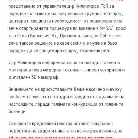
представено от управителя д-р Чилингиров. Той за
пореден път изведе на преден план трудностите пред
центъра и спешната необходимост от реализиране на
вече стартираната процедура по вливане в УМБАЛ „проф.
д-р Стоян Киркович“ АД. Припомни също, че ОбС е взел
вече такова решение на своя сесия и е нужно в бърз
порядък да се процедира според законовия ред.
Д-р Чилингиров информира също за новодоставена и
монтирана нова модерна техника – линеен ускорител и
дигитален 3D мамограф.
Вниманието на присъстващите беше насочено и върху
проблема с липсата на кадри и трудното задържане на
настоящите, поради голямата конкуренция от големите
болници.
Основните предизвикателства остават свързани с
недостига на кадри и нивата на възнагражденията, но