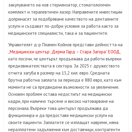
закупуването на нов стерилизатор, стоматологичен
комплект и терапевтичен лазер. Направените инвестиции
допринасят за подобряване качеството на денталните
услуги и създават по-добри условия за работа както за
медицинските специалисти, така и за пациентите.
Управителят д-р Пламен Койнов представи дейността на
„
Медицински център „Дерма Гард – Стара Загора“ ЕООД
,
като посочи, че центърът продължава да работи въпреки
предизвикателствата в сектора. За 2025 г. дружеството
отчита загуба в размер на 13,2 хил. евро. Средната
брутна работна заплата за периода е 880 евро, като към
момента не са предвидени възможности за увеличение.
Основен проблем остава недостигът на медицински
кадри, при налично търсене и високо натоварване на
персонала. Въпреки това центърът продължава да
функционира и да предоставя медицински услуги на
своите пациенти. Заплатите се изплащат навреме, няма
неразплатени задължения към доставчици, контрагенти