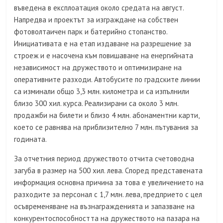
въведена в експлоатация около средата на август.
Напредва и проектът за изграждане на собствен
фотоволтаичен парк и батерийно стопанство.
Инициативата е на етап издаване на разрешение за
строеж и е насочена към повишаване на енергийната
независимост на дружеството и оптимизиране на
оперативните разходи. Автобусите по градските линии
са изминали общо 3,3 млн. километра и са изпълнили
близо 300 хил. курса. Реализирани са около 3 млн.
продажби на билети и близо 4 млн. абонаментни карти,
което се равнява на приблизително 7 млн. пътувания за
годината.
За отчетния период дружеството отчита счетоводна
загуба в размер на 500 хил. лева. Според представената
информация основна причина за това е увеличението на
разходите за персонал с 1,7 млн. лева, предприето с цел
осъвременяване на възнагражденията и запазване на
конкурентоспособността на дружеството на пазара на