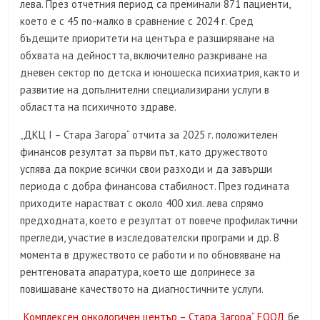
лева. През отчетния период са преминали 871 пациенти,
което е с 45 по-малко в сравнение с 2024 г. Сред
бъдещите приоритети на центъра е разширяване на
обхвата на дейността, включително разкриване на
дневен сектор по детска и юношеска психиатрия, както и
развитие на допълнителни специализирани услуги в
областта на психичното здраве.
„ДКЦ I – Стара Загора“ отчита за 2025 г. положителен
финансов резултат за първи път, като дружеството
успява да покрие всички свои разходи и да завърши
периода с добра финансова стабилност. През годината
приходите нарастват с около 400 хил. лева спрямо
предходната, което е резултат от повече профилактични
прегледи, участие в изследователски програми и др. В
момента в дружеството се работи и по обновяване на
рентгеновата апаратура, което ще допринесе за
повишаване качеството на диагностичните услуги.
„
Комплексен онкологичен център – Стара Загора“ ЕООД
бе