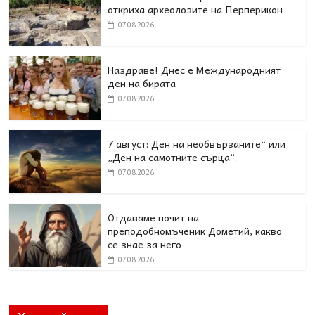
откриха археолозите на Перперикон
07.08.2026
Наздраве! Днес е Международният
ден на бирата
07.08.2026
7 август: Ден на необвързаните“ или
„Ден на самотните сърца“.
07.08.2026
Отдаваме почит на
преподобномъченик Дометий, какво
се знае за него
07.08.2026