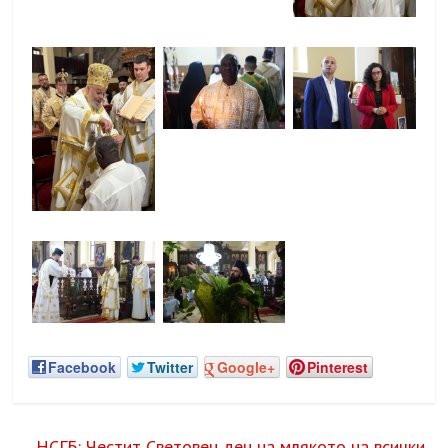
Facebook
Twitter
Google+
Pinterest
←
НСГБ: Честит Световен ден на млякото на всички