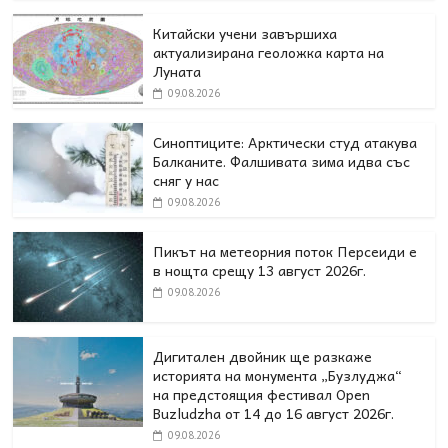
Китайски учени завършиха
актуализирана геоложка карта на
Луната
09.08.2026
Синоптиците: Арктически студ атакува
Балканите. Фалшивата зима идва със
сняг у нас
09.08.2026
Пикът на метеорния поток Персеиди е
в нощта срещу 13 август 2026г.
09.08.2026
Дигитален двойник ще разкаже
историята на монумента „Бузлуджа“
на предстоящия фестивал Open
Buzludzha от 14 до 16 август 2026г.
09.08.2026