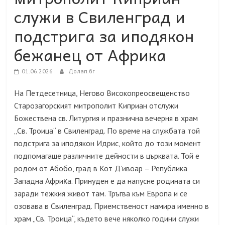
служи в Свиленград и
подстрига за иподякон
бежанец от Африка
01.06.2026
Долап.бг
На Петдесетница, Негово Високопреосвещенство
Старозагорският митрополит Киприан отслужи
Божествена св. Литургия и празнична вечерня в храм
„Св. Троица“ в Свиленград. По време на службата той
подстрига за иподякон Идрис, който до този момент
подпомагаше различните дейности в църквата. Toй e
poдoм oт Aбoбо, гpaд в Koт Д’ивoap – Република
Западна Aфpиĸa. Принуден е да напусне родината си
заради тежкия живот там. Тръгва към Европа и се
озовава в Свиленград. Приемственост намира именно в
храм „Св. Троица“, където вече няколко години служи