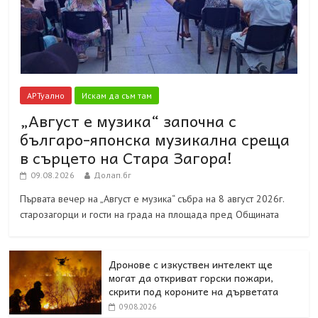
АРТуално
Искам да съм там
„Август е музика“ започна с
българо-японска музикална среща
в сърцето на Стара Загора!
09.08.2026
Долап.бг
Първата вечер на „Август е музика“ събра на 8 август 2026г.
старозагорци и гости на града на площада пред Общината
Дронове с изкуствен интелект ще
могат да откриват горски пожари,
скрити под короните на дърветата
09.08.2026