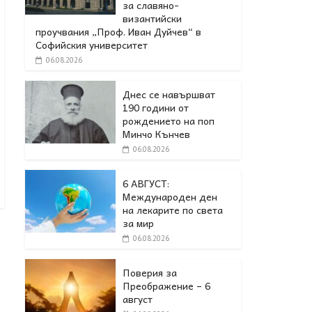
за славяно-
византийски
проучвания „Проф. Иван Дуйчев“ в
Софийския университет
06.08.2026
Днес се навършват
190 години от
рождението на поп
Минчо Кънчев
06.08.2026
6 АВГУСТ:
Международен ден
на лекарите по света
за мир
06.08.2026
Поверия за
Преображение – 6
август