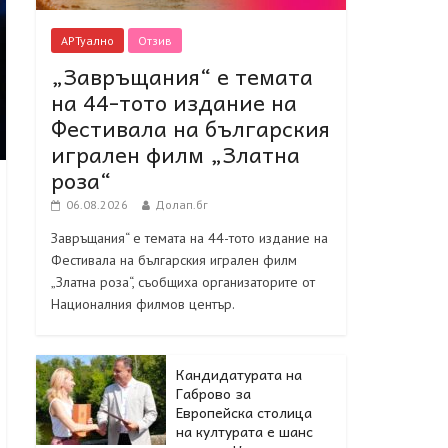
АРТуално
Отзив
„Завръщания“ е темата
на 44-тото издание на
Фестивала на българския
игрален филм „Златна
роза“
06.08.2026
Долап.бг
Завръщания“ е темата на 44-тото издание на
Фестивала на българския игрален филм
„Златна роза“, съобщиха организаторите от
Националния филмов център.
Кандидатурата на
Габрово за
Европейска столица
на културата е шанс