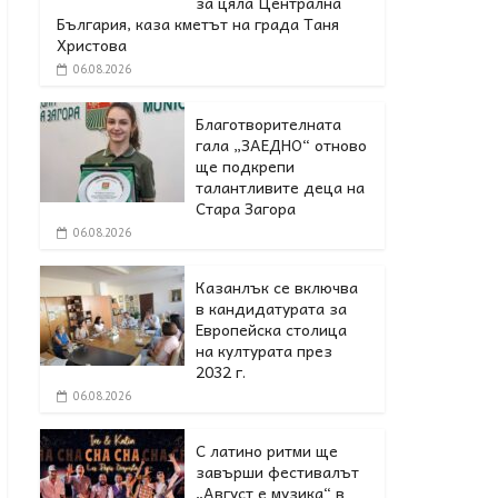
за цяла Централна
България, каза кметът на града Таня
Христова
06.08.2026
Благотворителната
гала „ЗАЕДНО“ отново
ще подкрепи
талантливите деца на
Стара Загора
06.08.2026
Казанлък се включва
в кандидатурата за
Европейска столица
на културата през
2032 г.
06.08.2026
С латино ритми ще
завърши фестивалът
„Август е музика“ в