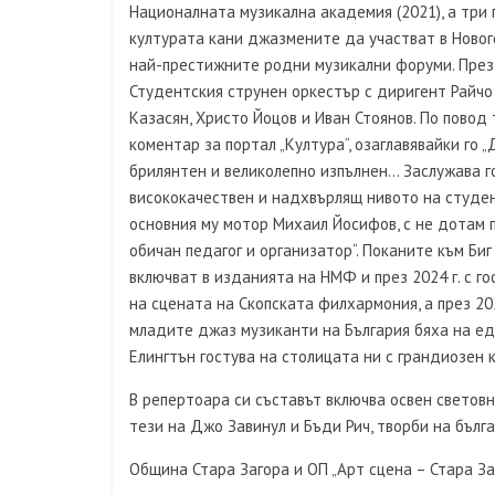
Националната музикална академия (2021), а три
културата кани джазмените да участват в Новог
най-престижните родни музикални форуми. През 20
Студентския струнен оркестър с диригент Райчо 
Казасян, Христо Йоцов и Иван Стоянов. По повод т
коментар за портал „Култура“, озаглавявайки го
брилянтен и великолепно изпълнен… Заслужава го
висококачествен и надхвърлящ нивото на студе
основния му мотор Михаил Йосифов, с не дотам 
обичан педагог и организатор“. Поканите към Би
включват в изданията на НМФ и през 2024 г. с г
на сцената на Скопската филхармония, а през 20
младите джаз музиканти на България бяха на ед
Елингтън гостува на столицата ни с грандиозен к
В репертоара си съставът включва освен светов
тези на Джо Завинул и Бъди Рич, творби на бълга
Община Стара Загора и ОП „Арт сцена – Стара За