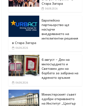
Стара Загора
06.08.2026
Европейско
партньорство ще
насърчи
внедряването на
интелигентни решения
в Стара Загора
06.08.2026
6 август – Ден на
милосърдието и
Световен ден на
борбата за забрана на
ядреното оръжие
06.08.2026
Министерският съвет
одобри откриването
на Институт „Център