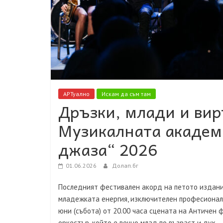
АРТуално
Искам да съм там
Дръзки, млади и вир
Музикалната академи
джаза“ 2026
01.06.2026
Долап.бг
Последният фестивален акорд на петото издани
младежката енергия, изключителен професионал
юни (събота) от 20.00 часа сцената на Античен 
оркестър, който е вечно млад по възраст и дух 