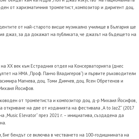
воден от харизматичния тромпетист, композитор и диригент доц.
удентите от най-старото висше музикално училище в България ще
ия джаз, за ​​да докажат на публиката, че джазът на бъдещето на
и на XX век към Естрадния отдел на Консерваторията (днес
ултет на НМА „Проф. Панчо Владигеров“) и първите ръководители
расимира Магнева, доц. Томи Димчев, доц. Ясен Обретенов и
Михаил Йосифов.
ръководен от тромпетиста и композитор доц. д-р Михаил Йосифов,
а откриване на две от изданията на фестивала „A to JazZ“ (2017
а „Music Elevator“ през 2021 г. – инициатива, създадена да
на.
, Биг бендът се включва в честването на 100-годишнината на