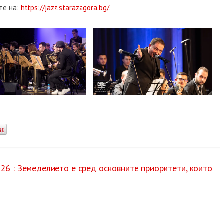
те на:
https://jazz.starazagora.bg/
.
st
6 : Земеделието е сред основните приоритети, които