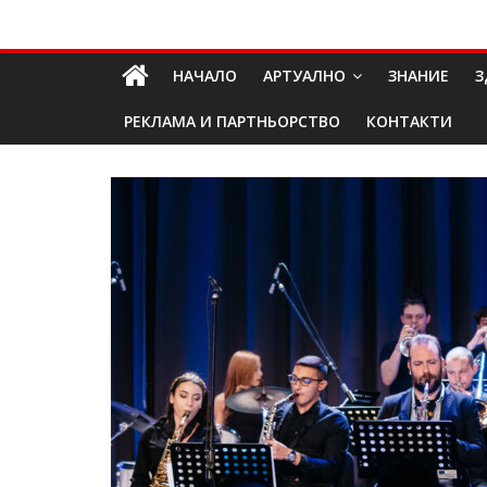
Skip
Долап
to
content
НАЧАЛО
АРТУАЛНО
ЗНАНИЕ
З
БГ
РЕКЛАМА И ПАРТНЬОРСТВО
КОНТАКТИ
култура|
изкуство|
пътешествия|
мода|
събития|
кухня|
реклама|
минало|