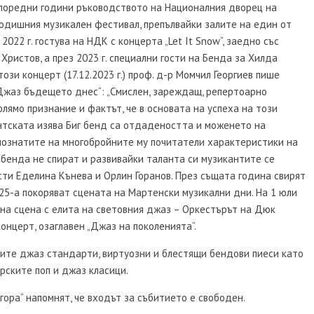
 поредни години ръководството на Националния дворец на
одишния музикален фестивал, препълвайки залите на един от
22 г. гостува на НДК с концерта „Let It Snow“, заедно със
Христов, а през 2023 г. специални гости на Бенда за Хилда
ози концерт (17.12.2023 г.) проф. д-р Момчил Георгиев пише
 „Джаз бъдещето днес“: „Смислен, зареждащ, репертоарно
лямо признание и фактът, че в основата на успеха на този
нтската изява Биг бенд са отдадеността и моженето на
познатите на многобройните му почитатели характеристики на
г бенда не спират и развивайки таланта си музикантите се
ости Еделина Кънева и Орлин Горанов. През същата година свирят
25-а покоряват сцената на Мартенски музикални дни. На 1 юли
на сцена с елита на световния джаз – Оркестърът на Дюк
онцерт, озаглавен „Джаз на поколенията“.
ните джаз стандарти, виртуозни и блестящи бендови пиеси като
рските поп и джаз класици.
гора“ напомнят, че входът за събитието е свободен.