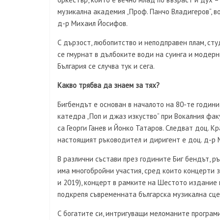
музикална академия „Проф. Панчо Владигеров“, 
д-р Михаил Йосифов.
С дързост, любопитство и неподправен плам, ст
се гмурнат в дълбоките води на суинга и модерн
България се случва тук и сега.
Какво трябва да знаем за тях?
Бигбендът е основан в началото на 80-те годин
катедра „Поп и джаз изкуство“ при Вокалния фак
са Георги Ганев и Йонко Татаров. Следват доц. К
настоящият ръководител и диригент е доц. д-р 
В различни състави през годините Биг бендът, 
има многобройни участия, сред които концерти з
и 2019), концерт в рамките на Шестото издание н
подкрепя съвременната българска музикална сце
С богатите си, интригуващи меломаните програми