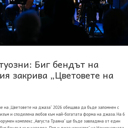
туозни: Биг бендът на
я закрива „Цветовете на
е на „Цветовете на джаза“ 2026 обещава да бъде запомнен с
изъм и споделена любов към най-богатата форма на джаза. На 6
форумен комплекс „Августа Траяна“ ще бъде завладяна от един
– Биг бендът към катедра „Поп и джаз изкуство“ на Националната