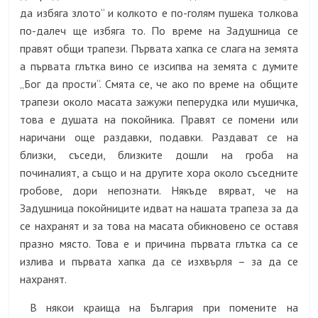
да избяга злото“ и колкото е по-голям пушека толкова
по-далеч ще избяга то. По време на Задушница се
правят общи трапези. Първата хапка се слага на земята
а първата глътка вино се изсипва на земята с думите
„Бог да прости“. Смята се, че ако по време на общите
трапези около масата зажужи пеперудка или мушичка,
това е душата на покойника. Правят се помени или
наричани още раздавки, подавки. Раздават се на
близки, съседи, близките дошли на гроба на
починалият, а също и на другите хора около съседните
гробове, дори непознати. Някъде вярват, че на
Задушница покойниците идват на нашата трапеза за да
се нахранят и за това на масата обикновено се оставя
празно място. Това е и причина първата глътка са се
излива и първата хапка да се изхвърля – за да се
нахранят.
В някои краища на България при помените на