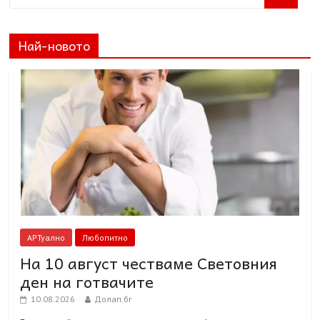
Най-новото
АРТуално
Любопитно
На 10 август честваме Световния
ден на готвачите
10.08.2026
Долап.бг