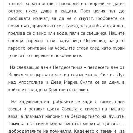
тръгнат хората оставят прозорците отворени, че да не
остане някоя душа в къщата. През целия път до
гробищата мълчат, за да не я смутят. Гробовете се
почистват, прикадяват се с тамян, за да избяга дяволът,
прелива се с вино или вода, пали се свещичка. Нашите
предци нарекли тази задушница Черешова, защото
първото опитване на черешите става след като първи
„опитат“ от черешите покойниците.
На следващия ден е Петдесетница – петдесети ден от
Великден и църквата чества слизането на Светия Дух
над Апостолите и Дева Мария. Смята се за деня, в
който е създадена Христовата църква.
На Задушница на гробовете се кади с тамян, пали
свещи и оставят цветя. Свещта е символ на нашата
вяра, а пламъкът напомня за безсмъртието на душите.
Тамянът пък символизира чистата молитва, цветята –
добродетелите на починалия. Каденето с тамян е „за