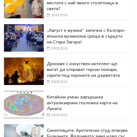
местата с най-много столетници в
света?
10.08.2026
„Август е музика“ започна с българо-
японска музикална среща в сърцето
на Стара Загора!
09.08.2026
Дронове с изкуствен интелект ще
могат да откриват горски пожари,
скрити под короните на дърветата
09.08.2026
Китайски учени завършиха
актуализирана геоложка карта на
Луната
09.08.2026
Синоптиците: Арктически студ атакува
Балканите. Фалшивата зима идва със