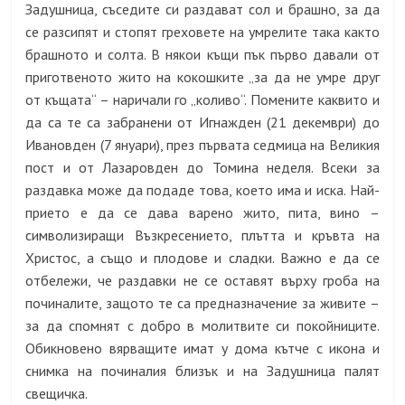
Задушница, съседите си раздават сол и брашно, за да
се разсипят и стопят греховете на умрелите така както
брашното и солта. В някои къщи пък първо давали от
приготвеното жито на кокошките „за да не умре друг
от къщата“ – наричали го „коливо“. Помените каквито и
да са те са забранени от Игнажден (21 декември) до
Ивановден (7 януари), през първата седмица на Великия
пост и от Лазаровден до Томина неделя. Всеки за
раздавка може да подаде това, което има и иска. Най-
прието е да се дава варено жито, пита, вино –
символизиращи Възкресението, плътта и кръвта на
Христос, а също и плодове и сладки. Важно е да се
отбележи, че раздавки не се оставят върху гроба на
починалите, защото те са предназначение за живите –
за да спомнят с добро в молитвите си покойниците.
Обикновено вярващите имат у дома кътче с икона и
снимка на починалия близък и на Задушница палят
свещичка.