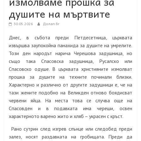
измолваме прошка за
душите на мъртвите
30.05.2026
Долап.бг
Днес, в събота преди Петдесетница, църквата
извършва заупокойна панахида за душите на умрелите.
Този ден народът нарича Черешова задушница, но
също така Спасовска задушница, Русалско или
Спасовско одуше. В църквата християните измолват
прошка за душите на техните починали близки.
Характерно и различно от другите задушници е, че на
тази жените подобно на Великден отново боядисват
червени яйца. На места това се случва още на
Спасовден и в подавката има череши, освен
характерното варено жито и хляб – украсен с кръст.
Рано сутрин след изгрев слънце или следобед преди
залез, носят раздавката на гробищата. Преди да