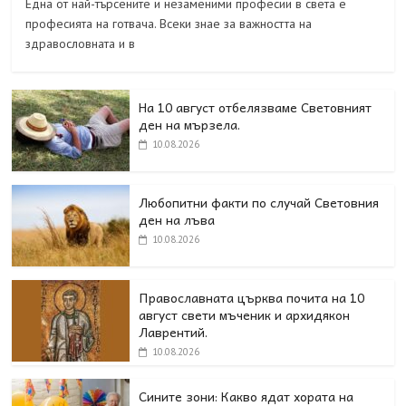
Една от най-търсените и незаменими професии в света е
професията на готвача. Всеки знае за важността на
здравословната и в
На 10 август отбелязваме Световният
ден на мързела.
10.08.2026
Любопитни факти по случай Световния
ден на лъва
10.08.2026
Православната църква почита на 10
август свети мъченик и архидякон
Лаврентий.
10.08.2026
Сините зони: Какво ядат хората на