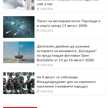
сняг у нас
09.08.2026
Пикът на метеорния поток Персеиди е
в нощта срещу 13 август 2026г.
09.08.2026
Дигитален двойник ще разкаже
историята на монумента „Бузлуджа“
на предстоящия фестивал Open
Buzludzha от 14 до 16 август 2026г.
09.08.2026
На 9 август се отбелязва
Международният ден на коренното
население (туземните народи).
09.08.2026