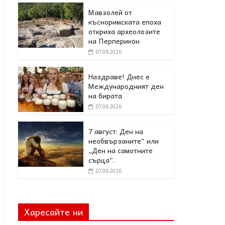
Мавзолей от
късноримската епоха
откриха археолозите
на Перперикон
07.08.2026
Наздраве! Днес е
Международният ден
на бирата
07.08.2026
7 август: Ден на
необвързаните“ или
„Ден на самотните
сърца“.
07.08.2026
Харесайте ни