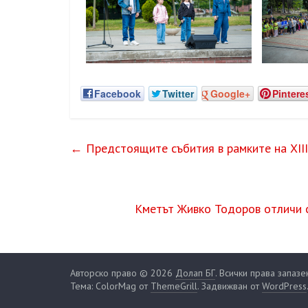
Facebook
Twitter
Google+
Pintere
←
Предстоящите събития в рамките на XII
Кметът Живко Тодоров отличи с
Авторско право © 2026
Долап БГ
. Всички права запазе
Тема: ColorMag от
ThemeGrill
. Задвижван от
WordPress