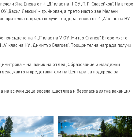
чели Яна Енева от 4 „Д“ клас на II ОУ „П. Р. Славейков“. На второ
ОУ „Васил Левски“ – гр. Чирпан, а трето място зае Мелани
 Поощрителна награда получи Теодора Генова от 4 „А“ клас на НУ
е присъдено на 4 „Г“ клас на V ОУ „Митьо Станев“. Второ място
 – 4 „А“ клас на НУ „Димитър Благоев“. Поощрителна награда получи
Димитрова – началник на отдел „Образование и младежки
тдела, както и представители на Центъра за подкрепа за
 на всички деца весела, щастлива и безопасна лятна ваканция.