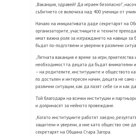
„Ваканция, здравей! Да играем безопасно!“, нас
събитието се включиха над 400 ученици от учили
Начало на инициативата даде секретарят на Об
организаторите, участниците и техните препода
имат важна роля за изграждането на навици за 
бъдат по-подготвени и уверени в различни ситуа
„Лятната ваканция е време за игри, приятелства 
необходимостта децата да бъдат внимателни и 
– на родителите, институциите и обществото кат
по достъпен и интересен начин, децата не само с
различни ситуации, как да пазят себе си и как д
Той благодари на всички институции и партньор
и допринасят за нейното провеждане.
„Когато институциите работят заедно, резултатъ
защитени и уверени, а ние като общество сме д
секретарят на Община Стара Загора.