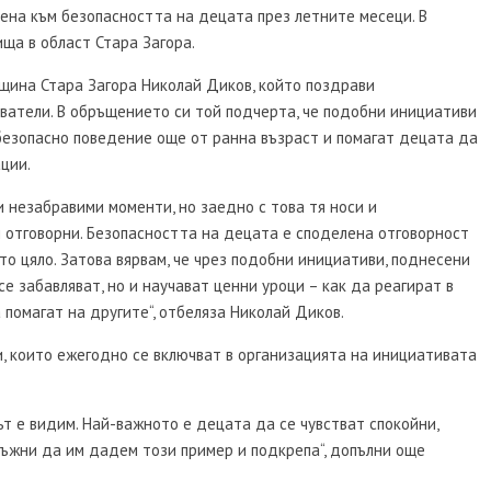
очена към безопасността на децата през летните месеци. В
ща в област Стара Загора.
щина Стара Загора Николай Диков, който поздрави
ватели. В обръщението си той подчерта, че подобни инициативи
безопасно поведение още от ранна възраст и помагат децата да
ции.
и незабравими моменти, но заедно с това тя носи и
отговорни. Безопасността на децата е споделена отговорност
о цяло. Затова вярвам, че чрез подобни инициативи, поднесени
е забавляват, но и научават ценни уроци – как да реагират в
а помагат на другите“, отбеляза Николай Диков.
и, които ежегодно се включват в организацията на инициативата
т е видим. Най-важното е децата да се чувстват спокойни,
лъжни да им дадем този пример и подкрепа“, допълни още