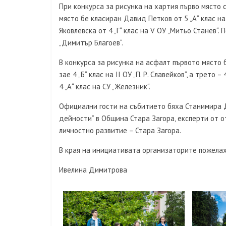
При конкурса за рисунка на хартия първо място спе
място бе класиран Давид Петков от 5 „А“ клас на 
Яковлевска от 4 „Г“ клас на V ОУ „Митьо Станев“.
„Димитър Благоев“.
В конкурса за рисунка на асфалт първото място б
зае 4 „Б“ клас на II ОУ „П. Р. Славейков“, а трето
4 „А“ клас на СУ „Железник“.
Официални гости на събитието бяха Станимира 
дейности“ в Община Стара Загора, експерти от о
личностно развитие – Стара Загора.
В края на инициативата организаторите пожелаха
Ивелина Димитрова