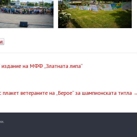
st
I издание на МФФ „Златната липа“
 плакет ветераните на „Берое“ за шампионската титла
ни.
.