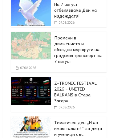
На 7 август
отбелязваме Ден на
надеждата!
07.08.2026
Промени в
движението и
обходни маршрути на
градския транспорт на
7 август
07.08.2026
Z-TRONIC FESTIVAL
2026 – UNITED
BALKANS в Стара
Загора
07.08.2026
Тематичен ден „И аз
имам талант!“ за деца
и ученици със