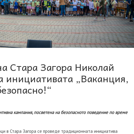
а Стара Загора Николай
а инициативата „Ваканция,
безопасно!“
нтивна кампания, посветена на безопасното поведение по време
оци в Стара Загора се проведе традиционната инициатива