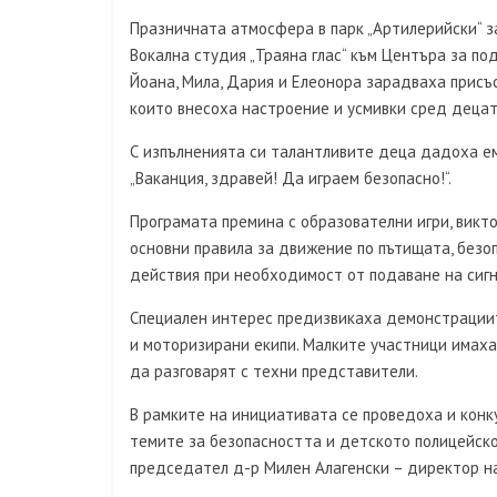
Празничната атмосфера в парк „Артилерийски“ з
Вокална студия „Траяна глас“ към Центъра за по
Йоана, Мила, Дария и Елеонора зарадваха присъст
които внесоха настроение и усмивки сред децат
С изпълненията си талантливите деца дадоха е
„Ваканция, здравей! Да играем безопасно!“.
Програмата премина с образователни игри, викт
основни правила за движение по пътищата, безо
действия при необходимост от подаване на сигн
Специален интерес предизвикаха демонстрациит
и моторизирани екипи. Малките участници имах
да разговарят с техни представители.
В рамките на инициативата се проведоха и конку
темите за безопасността и детското полицейско
председател д-р Милен Алагенски – директор на