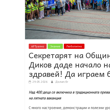
АРТуално
Знание
Любопитно
Секретарят на Общин
Диков даде начало н
здравей! Да играем 
29.05.2026
Долап.бг
Над 400 деца се включиха в традиционната прева
на лятната ваканция
С много настроение, демонстрации и полезни ур