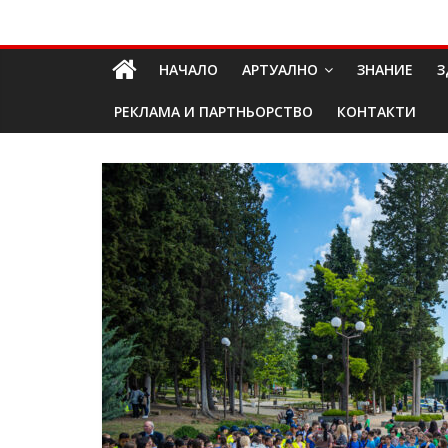
Skip
Долап
to
content
НАЧАЛО
АРТУАЛНО
ЗНАНИЕ
З
БГ
РЕКЛАМА И ПАРТНЬОРСТВО
КОНТАКТИ
култура|
изкуство|
пътешествия|
мода|
събития|
кухня|
реклама|
минало|