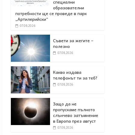
специални
образователни
потребности ще се проведе в парк
„Артилерийски“
07.08.2026
Съвети за жегите –
полезно
07.08.2026
Какво издава
телефонът ти за теб?
07.08.2026
Защо да не
пропускаме пълното
слънчево затъмнение
в Европа през август
07.08.2026