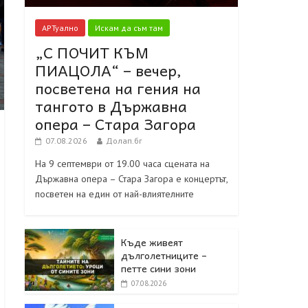
АРТуално
Искам да съм там
„С ПОЧИТ КЪМ
ПИАЦОЛА“ – вечер,
посветена на гения на
тангото в Държавна
опера – Стара Загора
07.08.2026
Долап.бг
На 9 септември от 19.00 часа сцената на
Държавна опера – Стара Загора е концертът,
посветен на един от най-влиятелните
Къде живеят
дълголетниците –
петте сини зони
07.08.2026