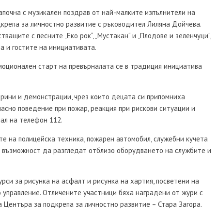
апочна с музикален поздрав от най-малките изпълнители на
дкрепа за личностно развитие с ръководител Лиляна Дойчева.
ващите с песните „Еко рок“, „Мустакан“ и „Плодове и зеленчуци“,
а и гостите на инициативата.
моционален старт на превърналата се в традиция инициатива
орини и демонстрации, чрез които децата си припомниха
пасно поведение при пожар, реакция при рискови ситуации и
ал на телефон 112.
е на полицейска техника, пожарен автомобил, служебни кучета
а възможност да разгледат отблизо оборудването на службите и
рси за рисунка на асфалт и рисунка на хартия, посветени на
 управление. Отличените участници бяха наградени от жури с
 Центъра за подкрепа за личностно развитие – Стара Загора.