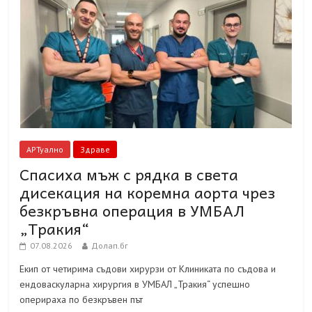
АРТуално
Здраве
Спасиха мъж с рядка в света
дисекация на коремна аорта чрез
безкръвна операция в УМБАЛ
„Тракия“
07.08.2026
Долап.бг
Екип от четирима съдови хирурзи от Клиниката по съдова и
ендоваскуларна хирургия в УМБАЛ „Тракия“ успешно
оперираха по безкръвен път