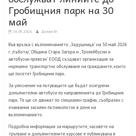
Гробищния парк на 30
май
26.05.2026
Долап.бг
Във връзка с възпоменанието „Задушница“ на 30 май 2026
г. /събота/, Община Стара Загора и „Тролейбусни и
автобусни превози“ ЕООД създават организация за
нормално транспортно обслужване на гражданите, които
ще посетят Гробищния парк.
За улеснение на пътуващите ще бъдат осигурени
допълнителни автобуси по направленията до Гробищния
парк. Те ще се движат по специален график, съобразен с
очаквания засилен пътникопоток в деня на
възпоменанието.
Подробна информация за маршрутите, часовете на
тръгване и допълнителните курсове е публикувана в