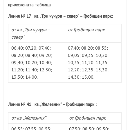
приложената таблица.
Линия № 17 кв. „Три чучура – север” – Гробищен парк:
от кв. „Три чучура –
от Гробищен парк
север”
06,40; 07,20; 07,40;
07,40; 08,20; 08,35;
08,20; 08,40; 09,20;
09,05; 09,35; 10,20;
09,40; 10,20; 10,40;
10,35; 11,20; 11,35;
11,20; 11,40; 12,30;
12,20; 12,35; 13,30;
13,30; 14,00.
14,30; 15,00.
Линия № 41 кв. „Железник” – Гробищен парк :
от кв. „Железник”
от Гробищен парк
06,55; 07,55; 08,55;
07,50; 08,50; 09,50;