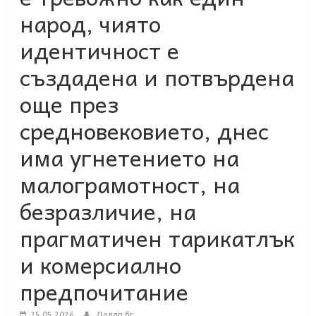
народ, чиято
идентичност е
създадена и потвърдена
още през
средновековието, днес
има угнетението на
малограмотност, на
безразличие, на
прагматичен тарикатлък
и комерсиално
предпочитание
25.05.2026
Долап.бг