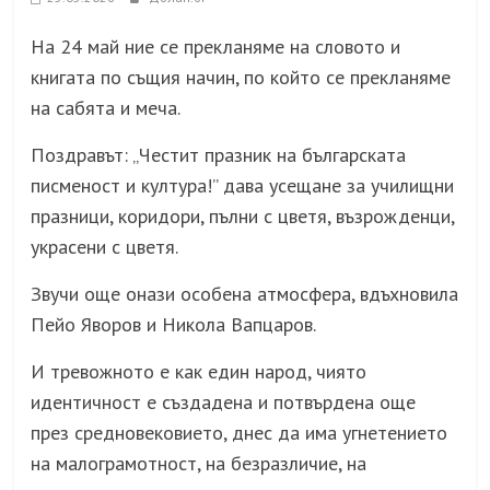
На 24 май ние се прекланяме на словото и
книгата по същия начин, по който се прекланяме
на сабята и меча.
Поздравът: „Честит празник на българската
писменост и култура!” дава усещане за училищни
празници, коридори, пълни с цветя, възрожденци,
украсени с цветя.
Звучи още онази особена атмосфера, вдъхновила
Пейо Яворов и Никола Вапцаров.
И тревожното е как един народ, чиято
идентичност е създадена и потвърдена още
през средновековието, днес да има угнетението
на малограмотност, на безразличие, на