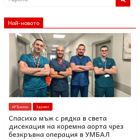
Най-новото
АРТуално
Здраве
Спасиха мъж с рядка в света
дисекация на коремна аорта чрез
безкръвна операция в УМБАЛ