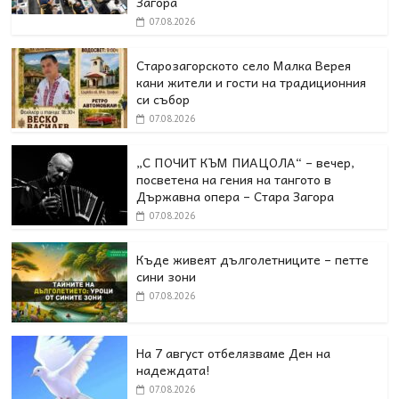
Загора
07.08.2026
Старозагорското село Малка Верея
кани жители и гости на традиционния
си събор
07.08.2026
„С ПОЧИТ КЪМ ПИАЦОЛА“ – вечер,
посветена на гения на тангото в
Държавна опера – Стара Загора
07.08.2026
Къде живеят дълголетниците – петте
сини зони
07.08.2026
На 7 август отбелязваме Ден на
надеждата!
07.08.2026