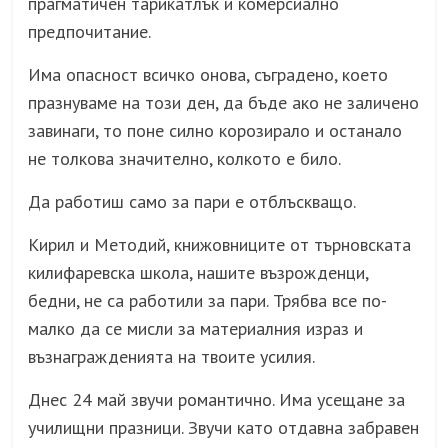
прагматичен тарикатлък и комерсиално
предпочитание.
Има опасност всичко онова, съградено, което
празнуваме на този ден, да бъде ако не заличено
завинаги, то поне силно корозирало и останало
не толкова значително, колкото е било.
Да работиш само за пари е отблъскващо.
Кирил и Методий, книжовниците от търновската
килифаревска школа, нашите възрожденци,
бедни, не са работили за пари. Трябва все по-
малко да се мисли за материалния израз и
възнагражденията на твоите усилия.
Днес 24 май звучи романтично. Има усещане за
училищни празници. Звучи като отдавна забравен