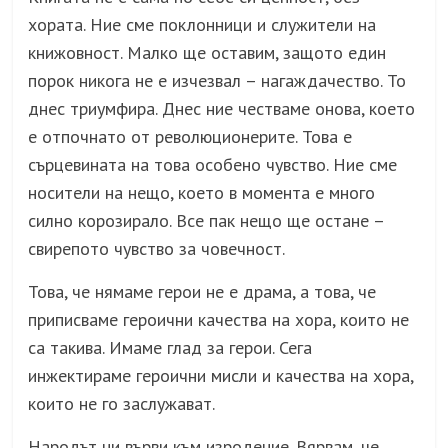
хората. Ние сме поклонници и служители на
книжовност. Малко ще оставим, защото един
порок никога не е изчезвал – нагаждачество. То
днес триумфира. Днес ние честваме онова, което
е отпочнато от революционерите. Това е
сърцевината на това особено чувство. Ние сме
носители на нещо, което в момента е много
силно корозирало. Все пак нещо ще остане –
свирепото чувство за човечност.
Това, че нямаме герои не е драма, а това, че
приписваме героични качества на хора, които не
са такива. Имаме глад за герои. Сега
инжектираме героични мисли и качества на хора,
които не го заслужават.
Народът ни върви към изродение. Вярвам, че