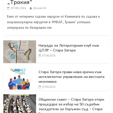
„Тракия“
07.08.2026
Долап.бг
Екип от четирима съдови хирурзи от Клиниката по съдова и
ендоваскуларна хирургия в УМБАЛ „Тракия“ успешно
оперираха по безкръвен път
Награди за Литературния клуб към
ЦПЛР – Стара Загора
07.08.2026
Стара Загора прави нова крачка към
интелигентно управление на местната
икономика
07.08.2026
Общински съвет – Стара Загора откри
процедура за избор на 50 съдебни
заседатели за Окръжен съд – Стара