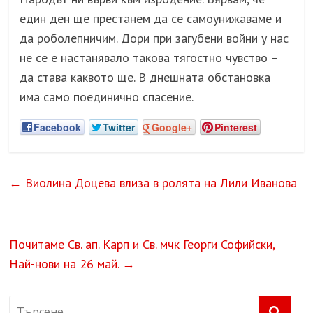
един ден ще престанем да се самоунижаваме и
да роболепничим. Дори при загубени войни у нас
не се е настанявало такова тягостно чувство –
да става каквото ще. В днешната обстановка
има само поединично спасение.
Facebook
Twitter
Google+
Pinterest
←
Виолина Доцева влиза в ролята на Лили Иванова
Почитаме Св. ап. Карп и Св. мчк Георги Софийски,
Най-нови на 26 май.
→