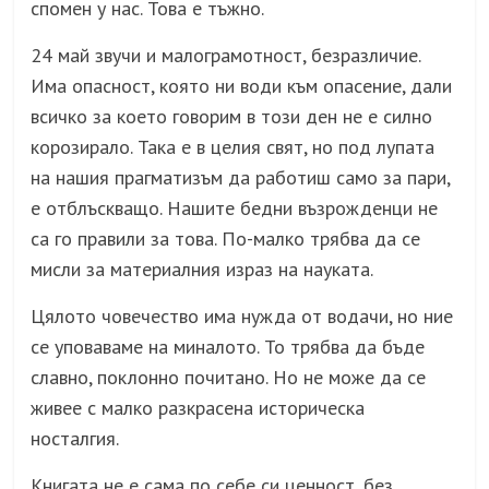
спомен у нас. Това е тъжно.
24 май звучи и малограмотност, безразличие.
Има опасност, която ни води към опасение, дали
всичко за което говорим в този ден не е силно
корозирало. Така е в целия свят, но под лупата
на нашия прагматизъм да работиш само за пари,
е отблъскващо. Нашите бедни възрожденци не
са го правили за това. По-малко трябва да се
мисли за материалния израз на науката.
Цялото човечество има нужда от водачи, но ние
се уповаваме на миналото. То трябва да бъде
славно, поклонно почитано. Но не може да се
живее с малко разкрасена историческа
носталгия.
Книгата не е сама по себе си ценност, без