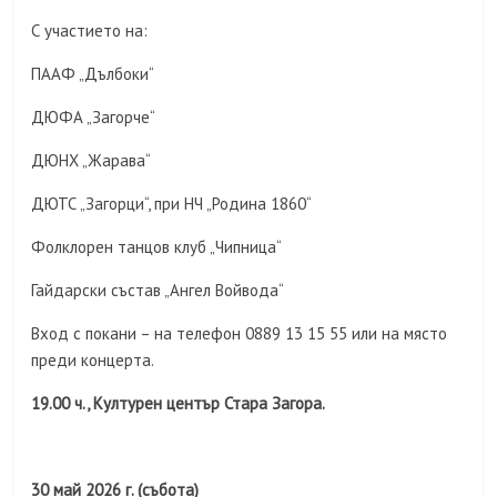
С участието на:
ПААФ „Дълбоки“
ДЮФА „Загорче“
ДЮНХ „Жарава“
ДЮТС „Загорци“, при НЧ „Родина 1860“
Фолклорен танцов клуб „Чипница“
Гайдарски състав „Ангел Войвода“
Вход с покани – на телефон 0889 13 15 55 или на място
преди концерта.
19.00
ч., Културен център Стара Загора.
30
май 2026 г. (събота)