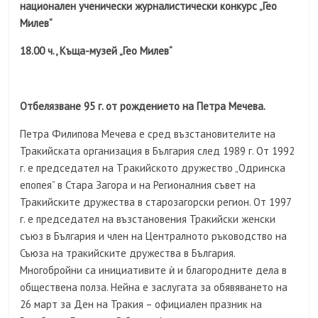
национален ученически журналистически конкурс „Гео
Милев“
18.00 ч., Къща-музей „Гео Милев“
Отбелязване 95 г. от рождението на Петра Мечева.
Петра Филипова Мечева е сред възстановителите на
Тракийската организация в България след 1989 г. От 1992
г. е председател на Tракийското дружество „Одринска
епопея” в Стара Загора и на Регионалния съвет на
Тракийските дружества в старозагорски регион. От 1997
г. е председател на възстановения Тракийски женски
съюз в България и член на Централното ръководство на
Съюза на тракийските дружества в България.
Многобройни са инициативите ѝ и благородните дела в
обществена полза. Нейна е заслугата за обявяването на
26 март за Ден на Тракия – официален празник на