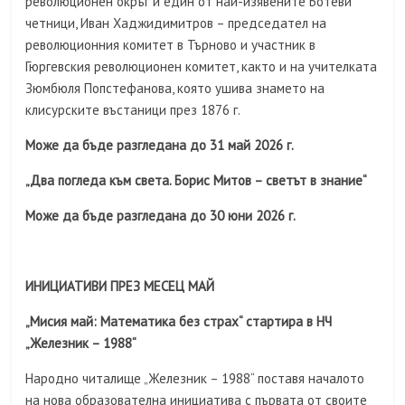
революционен окръг и един от най-изявените Ботеви
четници, Иван Хаджидимитров – председател на
революционния комитет в Търново и участник в
Гюргевския революционен комитет, както и на учителката
Зюмбюля Попстефанова, която ушива знамето на
клисурските въстаници през 1876 г.
Може да бъде разгледана до 31 май 2026 г.
„Два погледа към света. Борис Митов – светът в знание“
Може да бъде разгледана до 30 юни 2026 г.
ИНИЦИАТИВИ ПРЕЗ МЕСЕЦ МАЙ
„Мисия май: Математика без страх“ стартира в НЧ
„Железник – 1988“
Народно читалище „Железник – 1988“ поставя началото
на нова образователна инициатива с първата от своите