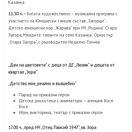
Казанка
11.30 ч. –
Богата художествено – музикална програма с
участието на Юношески танцов състав „Загорци“;
Детско-юношески хор „Жарава“ при НЧ „Родина“ Стара
Загора, Младите таланти на село Казанка; Оркестър
„Стара Загора“, с ръководител Неделчо Тончев
„Ден на цветовете“ с деца от ДГ „Люляк“ и децата от
квартал „Зора“
„Детство мое, реално и вълшебно“
Парад на приказни герои
Детска дискотека с аниматори – агенция Косе
Босе
Игри, викторина, театър с приказни герои
17.00 ч., пред НЧ „Отец Паисий 1947“, кв. Зора