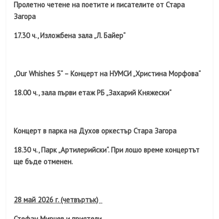
Пролетно четене на поетите и писателите от Стара
Загора
17.30 ч., Изложбена зала „Л. Байер“
„Our Whishes 5“ – Концерт на НУМСИ „Христина Морфова“
18.00 ч., зала първи етаж РБ „Захарий Княжески“
Концерт в парка на Духов оркестър Стара Загора
18.30 ч., Парк „Артилерийски“. При лошо време концертът
ще бъде отменен.
2
8
май 2026 г. (четвъртък)
Стефан Мирчев и приятели