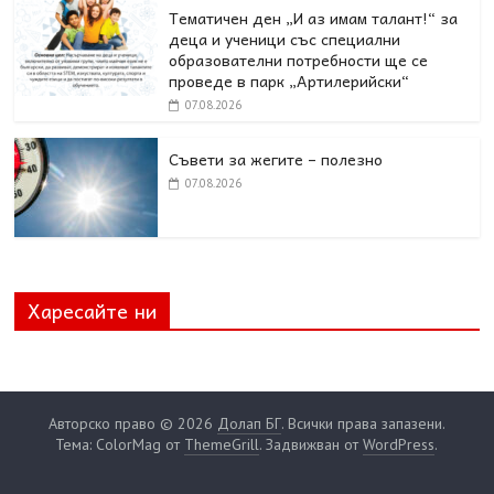
Тематичен ден „И аз имам талант!“ за
деца и ученици със специални
образователни потребности ще се
проведе в парк „Артилерийски“
07.08.2026
Съвети за жегите – полезно
07.08.2026
Харесайте ни
Авторско право © 2026
Долап БГ
. Всички права запазени.
Тема: ColorMag от
ThemeGrill
. Задвижван от
WordPress
.