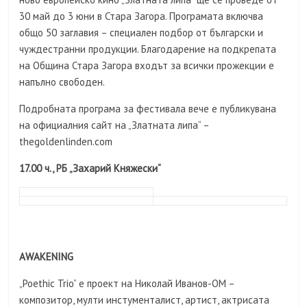
30 май до 3 юни в Стара Загора. Програмата включва
общо 50 заглавия – специален подбор от български и
чуждестранни продукции. Благодарение на подкрепата
на Община Стара Загора входът за всички прожекции е
напълно свободен.
Подробната програма за фестивала вече е публикувана
на официалния сайт на „Златната липа“ –
thegoldenlinden.com
17.00 ч., РБ „Захарий Княжески“
AWAKENING
„Poethic Trio” е проект на Николай Иванов-ОМ –
композитор, мулти инстументалист, артист, актрисата