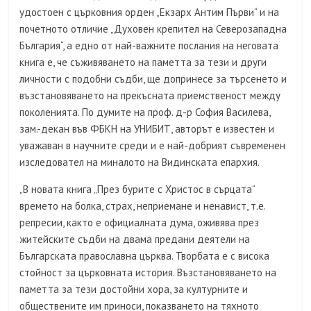
удостоен с църковния орден „Екзарх Антим Първи“ и на
почетното отличие „Духовен крепител на Северозападна
България“, а едно от най-важните послания на неговата
книга е, че съживяването на паметта за тези и други
личности с подобни съдби, ще допринесе за търсенето и
възстановяването на прекъсната приемственост между
поколенията. По думите на проф. д-р София Василева,
зам.-декан във ФБКН на УНИБИТ, авторът е известен и
уважаван в научните среди и е най-добрият съвременен
изследовател на миналото на Видинската епархия.
„В новата книга „През бурите с Христос в сърцата“
времето на болка, страх, неприемане и ненавист, т.е.
репресии, както е официалната дума, оживява през
житейските съдби на двама предани деятели на
Българската православна църква. Творбата е с висока
стойност за църковната история. Възстановяването на
паметта за тези достойни хора, за културните и
обществените им приноси, показването на тяхното