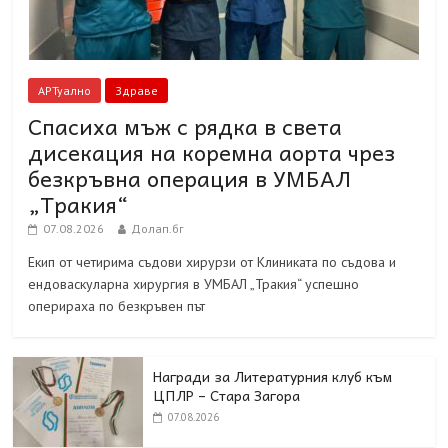
АРТуално
Здраве
Спасиха мъж с рядка в света
дисекация на коремна аорта чрез
безкръвна операция в УМБАЛ
„Тракия“
07.08.2026
Долап.бг
Екип от четирима съдови хирурзи от Клиниката по съдова и
ендоваскуларна хирургия в УМБАЛ „Тракия“ успешно
оперираха по безкръвен път
Награди за Литературния клуб към
ЦПЛР – Стара Загора
07.08.2026