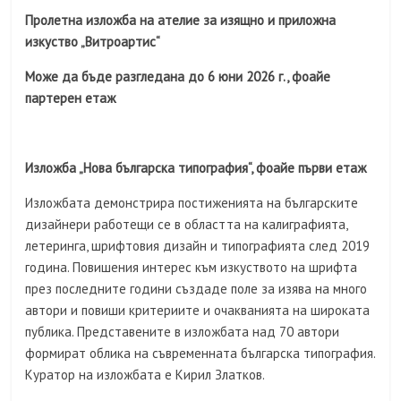
Пролетна изложба на ателие за изящно и приложна
изкуство „Витроартис“
Може да бъде разгледана до 6 юни 2026 г., фоайе
партерен етаж
Изложба „Нова българска типография“, фоайе първи етаж
Изложбата демонстрира постиженията на българските
дизайнери работещи се в областта на калиграфията,
летеринга, шрифтовия дизайн и типографията след 2019
година. Повишения интерес към изкуството на шрифта
през последните години създаде поле за изява на много
автори и повиши критериите и очакванията на широката
публика. Представените в изложбата над 70 автори
формират облика на съвременната българска типография.
Куратор на изложбата e Кирил Златков.