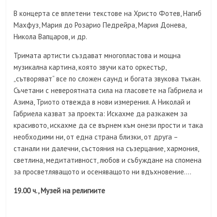
В концерта се вплетени текстове на Христо Фотев, Нагиб
Махфуз, Мария до Розарио Педрейра, Мария Донева,
Никола Вапцаров, и др.
Тримата артисти създават многопластова и мощна
музикална картина, която звучи като оркестър,
„сътворяват“ все по сложен саунд и богата звукова тъкан.
Съчетани с невероятната сила на гласовете на Габриела и
Азима, Триото отвежда в нови измерения. А Николай и
Габриела казват за проекта: Искахме да разкажем за
красивото, искахме да се върнем към онези прости и така
необходими ни, от една страна близки, от друга –
станали ни далечни, състояния на съзерцание, хармония,
светлина, медитативност, любов и събуждане на спомена
за просветляващото и осеняващото ни вдъхновение….
19.00 ч., Музей на религиите