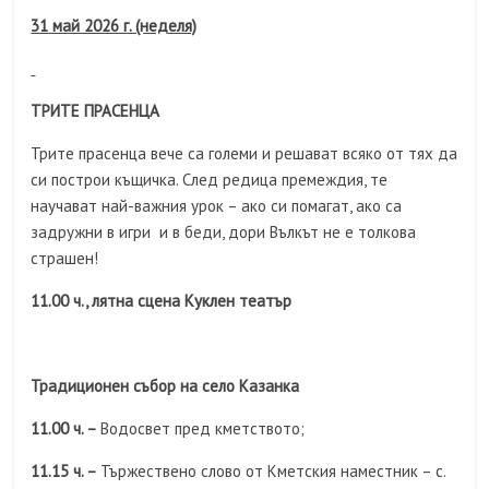
31
май 2026 г. (неделя)
ТРИТЕ ПРАСЕНЦА
Трите прасенца вече са големи и решават всяко от тях да
си построи къщичка. След редица премеждия, те
научават най-важния урок – ако си помагат, ако са
задружни в игри и в беди, дори Вълкът не е толкова
страшен!
11.00 ч., лятна сцена Куклен театър
Традиционен събор на село Казанка
11.00 ч. –
Водосвет пред кметството;
11.15 ч. –
Тържествено слово от Кметския наместник – с.