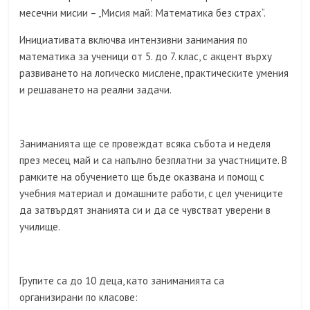
месечни мисии – „Мисия май: Математика без страх“.
Инициативата включва интензивни занимания по
математика за ученици от 5. до 7. клас, с акцент върху
развиването на логическо мислене, практическите умения
и решаването на реални задачи.
Заниманията ще се провеждат всяка събота и неделя
през месец май и са напълно безплатни за участниците. В
рамките на обучението ще бъде оказвана и помощ с
учебния материал и домашните работи, с цел учениците
да затвърдят знанията си и да се чувстват уверени в
училище.
Групите са до 10 деца, като заниманията са
организирани по класове: