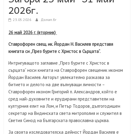
2026г.
23.05.2026
Долап.бг
26
май 2026 г. (вторник)
Ставрофорен свещ. ик. Йордан Н. Василев представя
книгата си „През бурите с Христос в Сърцата“.
Интригуващото заглавие „През бурите с Христос в
сърцата“ носи книгата на Ставрофорен свещеник иконом
Йордан Василев. Авторът увлекателно разказва за
битието и делото на две вълнуващи личности –
Ставрофорен иконом Григорий п. Александров, който е
сред най-духовните и ерудирани представители на
културния елит на Лом, и Петър Тодоров, дългогодишен
секретар на Видинската света митрополия и служител в
Светия Синод на Българската православна църква.
За своята изследователска дейност Йордан Василев е