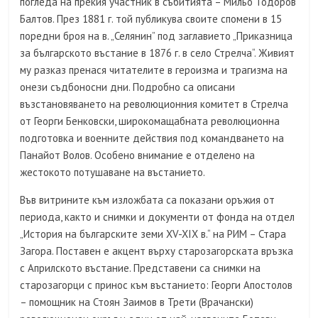
погледа на прекия участник в събитията – Мильо Тодоров
Балтов. През 1881 г. той публикува своите спомени в 15
поредни броя на в. „Селянин” под заглавието „Приказница
за българското въстание в 1876 г. в село Стрелча“. Живият
му разказ пренася читателите в героизма и трагизма на
онези съдбоносни дни. Подробно са описани
възстановяването на революционния комитет в Стрелча
от Георги Бенковски, широкомащабната революционна
подготовка и военните действия под командването на
Панайот Волов. Особено внимание е отделено на
жестокото потушаване на въстанието.
Във витрините към изложбата са показани оръжия от
периода, както и снимки и документи от фонда на отдел
„История на българските земи XV-XIX в.“ на РИМ – Стара
Загора. Поставен е акцент върху старозагорската връзка
с Априлското въстание. Представени са снимки на
старозагорци с принос към въстанието: Георги Апостолов
– помощник на Стоян Заимов в Трети (Врачански)