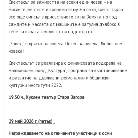
Спектакъл за важността на всеки един човек – на
мислите, мечтите и копнежите му. На онзи, който търси
все още смисъл в присъствието си на Земята, но под
саждите и маслата от машините е затулил дълбоко в
себе си вярата, смелостта и надеждата.
„Завод“ е крясък за човека. Песен за човека. Любов към
човека!
Спектакълът се реализира с финансовата подкрепа на
Национален фонд „Култура“, Програма за възстановяване
и развитие на държавни, регионални и общински
културни институти 2022.
19.30 ч., Куклен театър Стара Загора
29
май 2026 г. (петък)
Награждаването на отличените участници в осми