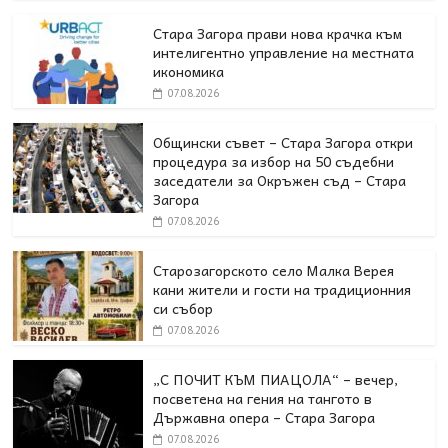
Стара Загора прави нова крачка към
интелигентно управление на местната
икономика
07.08.2026
Общински съвет – Стара Загора откри
процедура за избор на 50 съдебни
заседатели за Окръжен съд – Стара
Загора
07.08.2026
Старозагорското село Малка Верея
кани жители и гости на традиционния
си събор
07.08.2026
„С ПОЧИТ КЪМ ПИАЦОЛА“ – вечер,
посветена на гения на тангото в
Държавна опера – Стара Загора
07.08.2026