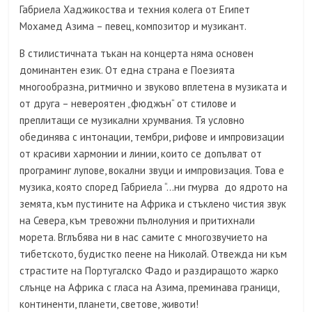
Габриела Хаджикоства и техния колега от Египет
Мохамед Азима – певец, композитор и музикант.
В стилистичната тъкан на концерта няма основен
доминантен език. От една страна е Поезията
многообразна, ритмично и звуково вплетена в музиката и
от друга – невероятен „фюджън“ от стилове и
преплитащи се музикални хрумвания. Тя условно
обединява с интонации, тембри, рифове и импровизации
от красиви хармонии и линии, които се допълват от
програминг лупове, вокални звуци и импровизация. Това е
музика, която според Габриела “…ни гмурва до ядрото на
земята, към пустините на Африка и стъклено чистия звук
на Севера, към тревожни пълнолуния и притихнали
морета. Вглъбява ни в нас самите с многозвучието на
тибетското, будистко пеене на Николай. Отвежда ни към
страстите на Португалско Фадо и раздиращото жарко
слънце на Африка с гласа на Азима, преминава граници,
континенти, планети, светове, животи!