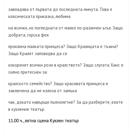
завладява от първата до последната минута. Това е
класическата приказка, любима
на всички, но погледната от малко по-различен ъгъл. Защо
добрата, горска фея
проклина малката принцеса? Защо Кралицата е тъжна?
Защо Кралят заповядва да се
изкоренят всички рози в кралството? Защо слугата Ханс е
силно притеснен за
кралското семейство? Защо красивата принцеса е
заключена да не излиза от замъка
чак, докато навърши пълнолетие? За да разберете, елате
в кукления театър.
11.00 ч., лятна сцена Куклен театър