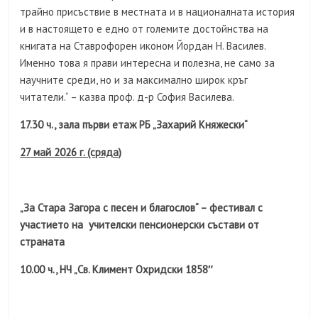
трайно присъствие в местната и в националната история
и в настоящето е едно от големите достойнства на
книгата на Ставрофорен иконом Йордан Н. Василев.
Именно това я прави интересна и полезна, не само за
научните среди, но и за максимално широк кръг
читатели.“ – казва проф. д-р София Василева.
17.30 ч., зала първи етаж РБ „Захарий Княжески“
27
май 2026 г. (сряда)
„За Стара Загора с песен и благослов“ – фестивал с
участието на учителски пенсионерски състави от
страната
10.00 ч., НЧ „Св. Климент Охридски 1858″