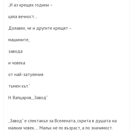
„И аз крещях години –
цяла вечност…
Долавях, че и другите крещят –
машините,
завода
и човека
от най-затуления
тъмен кът.“
Н. Вапцаров, „Завод“
„Завод“ е спектакъл за Вселената, скрита в душата на
малкия човек…. Малък не по възраст, а по значимост.