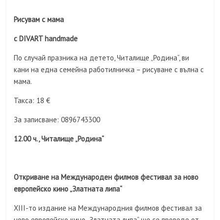
Рисувам с мама
c DIVART handmade
По случай празника на детето, Читалище „Родина“, ви
кани на една семейна работилничка – рисуване с вълна с
мама.
Такса: 18 €
За записване: 0896743300
12.00 ч., Читалище „Родина“
Откриване на Международен филмов фестивал за ново
европейско кино „Златната липа“
XIII-то издание на Международния филмов фестивал за
ново европейско кино „Златната липа“ ще се проведе от