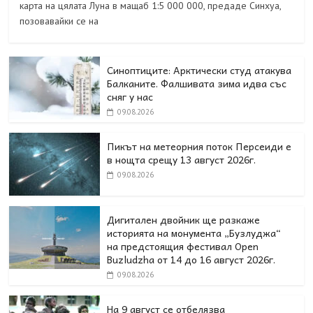
карта на цялата Луна в мащаб 1:5 000 000, предаде Синхуа,
позовавайки се на
Синоптиците: Арктически студ атакува
Балканите. Фалшивата зима идва със
сняг у нас
09.08.2026
Пикът на метеорния поток Персеиди е
в нощта срещу 13 август 2026г.
09.08.2026
Дигитален двойник ще разкаже
историята на монумента „Бузлуджа“
на предстоящия фестивал Open
Buzludzha от 14 до 16 август 2026г.
09.08.2026
На 9 август се отбелязва