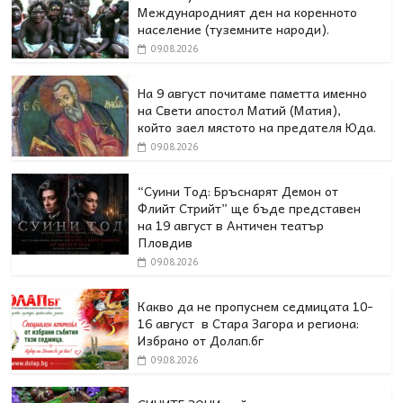
Международният ден на коренното
население (туземните народи).
09.08.2026
На 9 август почитаме паметта именно
на Свети апостол Матий (Матия),
който заел мястото на предателя Юда.
09.08.2026
“Суини Тод: Бръснарят Демон от
Флийт Стрийт” ще бъде представен
на 19 август в Античен театър
Пловдив
09.08.2026
Какво да не пропуснем седмицата 10-
16 август в Стара Загора и региона:
Избрано от Долап.бг
09.08.2026