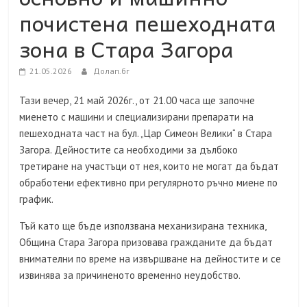
почистена пешеходната
зона в Стара Загора
21.05.2026
Долап.бг
Тази вечер, 21 май 2026г., от 21.00 часа ще започне
миенето с машини и специализирани препарати на
пешеходната част на бул. „Цар Симеон Велики“ в Стара
Загора. Дейностите са необходими за дълбоко
третиране на участъци от нея, които не могат да бъдат
обработени ефективно при регулярното ръчно миене по
график.
Тъй като ще бъде използвана механизирана техника,
Община Стара Загора призовава гражданите да бъдат
внимателни по време на извършване на дейностите и се
извинява за причиненото временно неудобство.