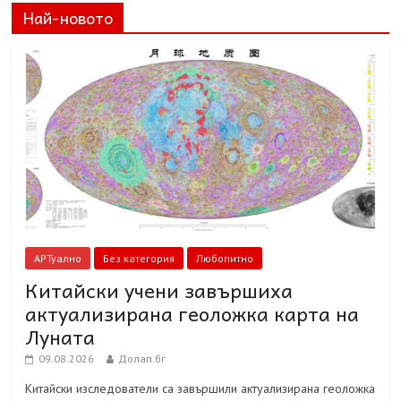
Най-новото
АРТуално
Без категория
Любопитно
Китайски учени завършиха
актуализирана геоложка карта на
Луната
09.08.2026
Долап.бг
Китайски изследователи са завършили актуализирана геоложка