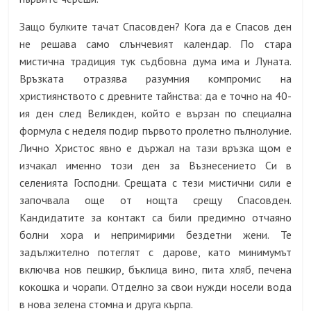
Защо булките тачат Спасовден? Кога да е Спасов ден
не решава само слънчевият календар. По стара
мистична традиция тук съдбовна дума има и Луната.
Връзката отразява разумния компромис на
християнството с древните тайнства: да е точно на 40-
ия ден след Великден, който е вързан по специална
формула с неделя подир първото пролетно пълнолуние.
Лично Христос явно е държал на тази връзка щом е
изчакал именно този ден за Възнесението Си в
селенията Господни. Срещата с тези мистични сили е
започвала още от нощта срещу Спасовден.
Кандидатите за контакт са били предимно отчаяно
болни хора и непримирими бездетни жени. Те
задължително потеглят с дарове, като минимумът
включва нов пешкир, бъклица вино, пита хляб, печена
кокошка и чорапи. Отделно за свои нужди носели вода
в нова зелена стомна и друга кърпа.