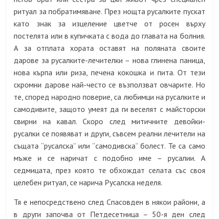
ритуал за побратимяване. През нощта русалките пускат
като знак за изцеление цветче от росен върху
постелята или в купичката с вода до главата на болния.
А за отплата хората оставят на поляната своите
дарове за русалките-лечителки – нова глинена паница,
нова кърпа или риза, печена кокошка и пита. От тези
скромни дарове най-често се възползват овчарите. Но
те, според народно поверие, са любимци на русалките и
самодивите, защото умеят да ги веселят с майсторски
свирни на кавал. Скоро след митичните девойки-
русалки се появяват и други, съвсем реални лечители на
същата “русалска” или “самодивска” болест. Те са само
мъже и се наричат с подобно име – русалии. А
седмицата, през която те обхождат селата със своя
целебен ритуал, се нарича Русалска неделя.
Тя е непосредствено след Спасовден в някои райони, а
в други започва от Петдесетница – 50-я ден след