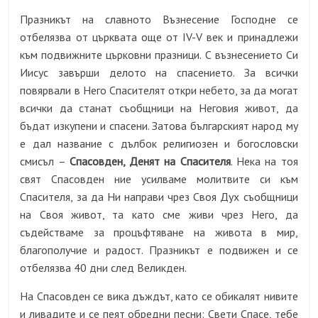
Празникът на славното Възнесение Господне се
отбелязва от църквата още от IV-V век и принадлежи
към подвижните църковни празници. С възнесението Си
И
и
сус завърши делото на спасението. За всички
повярвали в Него Спасителят откри небето, за да могат
всички да станат съобщници на Неговия живот, да
бъдат изкупени и спасени. Затова българският народ му
е дал название с дълбок религиозен и богословски
смисъл –
Спасовден, Денят на Спасителя
. Нека на тоя
свят Спасовден ние усилваме молитвите си към
Спасителя, за да Ни направи чрез Своя Дух съобщници
на Своя живот, та като сме живи чрез Него, да
съдействаме за процъфтяване на живота в мир,
благополучие и радост. Празникът е подвижен и се
отбелязва 40 дни след Великден.
На Спасовден се вика дъждът, като се обикалят нивите
и ливадите и се пеят обредни песни: Свети Спасе, тебе