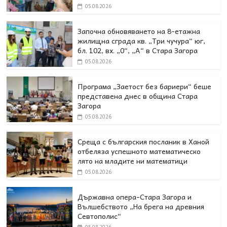
05.08.2026
Започна обновяването на 8-етажна
жилищна сграда кв. „Три чучура“ юг,
бл. 102, вх. „0“, „А“ в Стара Загора
05.08.2026
Програма „Заетост без бариери“ беше
представена днес в oбщина Стара
Загора
05.08.2026
Среща с българския посланик в Ханой
отбеляза успешното математическо
лято на младите ни математици
05.08.2026
Държавна опера-Стара Загора и
Вълшебството „На брега на древния
Севтополис“
05.08.2026