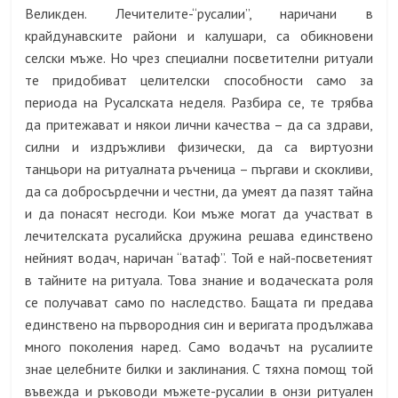
Великден. Лечителите-“русалии”, наричани в
крайдунавските райони и калушари, са обикновени
селски мъже. Но чрез специални посветителни ритуали
те придобиват целителски способности само за
периода на Русалската неделя. Разбира се, те трябва
да притежават и някои лични качества – да са здрави,
силни и издръжливи физически, да са виртуозни
танцьори на ритуалната ръченица – пъргави и скокливи,
да са добросърдечни и честни, да умеят да пазят тайна
и да понасят несгоди. Кои мъже могат да участват в
лечителската русалийска дружина решава единствено
нейният водач, наричан “ватаф”. Той е най-посветеният
в тайните на ритуала. Това знание и водаческата роля
се получават само по наследство. Бащата ги предава
единствено на първородния син и веригата продължава
много поколения наред. Само водачът на русалиите
знае целебните билки и заклинания. С тяхна помощ той
въвежда и ръководи мъжете-русалии в онзи ритуален