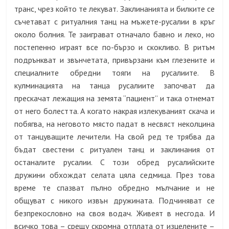
транс, чрез който те лекуват. Заклинанията и билките се
съчетават с ритуалния танц на мъжете-русалии в кръг
около болния. Те заиграват отначало бавно и леко, но
постепенно играят все по-бързо и скокливо. В ритъм
подрънкват и звънчетата, привързани към глезените и
специалните обредни тояги на русалиите. В
кулминацията на танца русалиите започват да
прескачат лежащия на земята “пациент” и така отнемат
от него болестта. А когато накрая излекуваният скача и
побягва, на неговото място падат в несвяст неколцина
от танцуващите лечители. На свой ред те трябва да
бъдат свестени с ритуален танц и заклинания от
останалите русалии. С този обред русалийските
дружини обхождат селата цяла седмица. През това
време те спазват пълно обредно мълчание и не
общуват с никого извън дружината. Подчиняват се
безпрекословно на своя водач. Живеят в несгода. И
всичко това – срещу скромна отплата от изцелените –