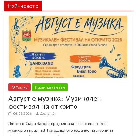
Най-новото
АРТуално
Искам да съм там
Август е музика: Музикален
фестивал на открито
06.08.2026
Долап.бг
Лятото в Стара Загора продължава с наистина горещ
музикален празник! Тазгодишното издание на любимия