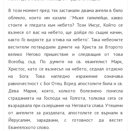
В този момент пред тях застанали двама ангели в бяло
облекло, които им казали :”Мъже галилейци, какво
стоите и гледата към небето? Този Иисус, Който се
възнесе от вас на небето, ще дойде по същия начин,
както Го видяхте да отива на небето”. Така небесните
вестители потвърдили думите на Христа за Второто
велико Негово пришествие и следващия от това
Всеобщ съд. По думите на св. евангелист Марк,
Христос, като се възнесъл на небето, седнал отдясно
на Бога. Това нагледно изражение означава
равночестност с Бог Отец. Всред апостолите била и св.
Дева Мария, която, колкото болезнено понесла
страданията на Господа на Голгота, толкова сега се
възрадвала при съзерцание на Неговата слава. Утешени
от ангелите за раздялата, апостолите се върнали в
Йерусалим, зарадвани, с готовност да вестят
Евангелското слово.