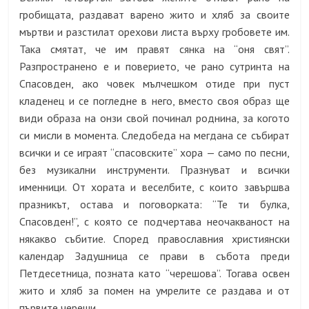
гробищата, раздават варено жито и хляб за своите
мъртви и разстилат орехови листа върху гробовете им.
Така смятат, че им правят сянка на “оня свят”.
Разпространено е и поверието, че рано сутринта на
Спасовден, ако човек мълчешком отиде при пуст
кладенец и се погледне в него, вместо своя образ ще
види образа на онзи свой починал роднина, за когото
си мисли в момента. Следобеда на мегдана се събират
всички и се играят “спасовските” хора — само по песни,
без музикални инструменти. Празнуват и всички
именници. От хората и веселбите, с които завършва
празникът, остава и поговорката: “Те ти булка,
Спасовден!”, с която се подчертава неочакваност на
някакво събитие. Според православния християнски
календар Задушница се прави в събота преди
Петдесетница, позната като “черешова”. Тогава освен
жито и хляб за помен на умрелите се раздава и от
първите череши.