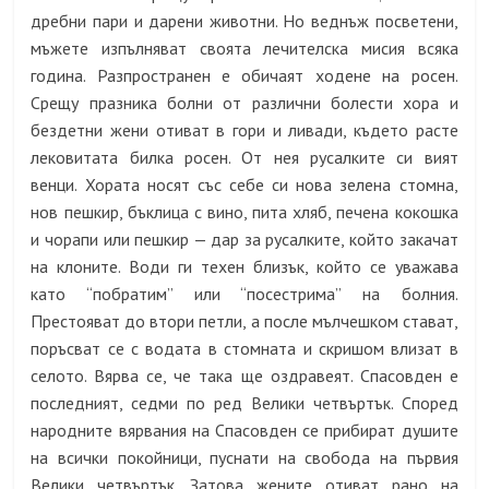
дребни пари и дарени животни. Но веднъж посветени,
мъжете изпълняват своята лечителска мисия всяка
година. Разпространен е обичаят ходене на росен.
Срещу празника болни от различни болести хора и
бездетни жени отиват в гори и ливади, където расте
лековитата билка росен. От нея русалките си вият
венци. Хората носят със себе си нова зелена стомна,
нов пешкир, бъклица с вино, пита хляб, печена кокошка
и чорапи или пешкир — дар за русалките, който закачат
на клоните. Води ги техен близък, който се уважава
като “побратим” или “посестрима” на болния.
Престояват до втори петли, а после мълчешком стават,
поръсват се с водата в стомната и скришом влизат в
селото. Вярва се, че така ще оздравеят. Спасовден е
последният, седми по ред Велики четвъртък. Според
народните вярвания на Спасовден се прибират душите
на всички покойници, пуснати на свобода на първия
Велики четвъртък. Затова жените отиват рано на