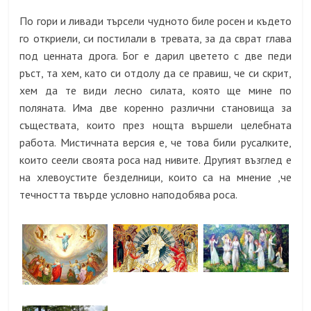
По гори и ливади търсели чудното биле росен и където
го откриели, си постилали в тревата, за да сврат глава
под ценната дрога. Бог е дарил цветето с две педи
ръст, та хем, като си отдолу да се правиш, че си скрит,
хем да те види лесно силата, която ще минe по
поляната. Има две коренно различни становища за
съществата, които през нощта вършeли целебната
работа. Мистичната версия е, че това били русалките,
които сеели своята роса над нивите. Другият възглед е
на хлевоустите безделници, които са на мнение ,че
течността твърде условно наподобява роса.