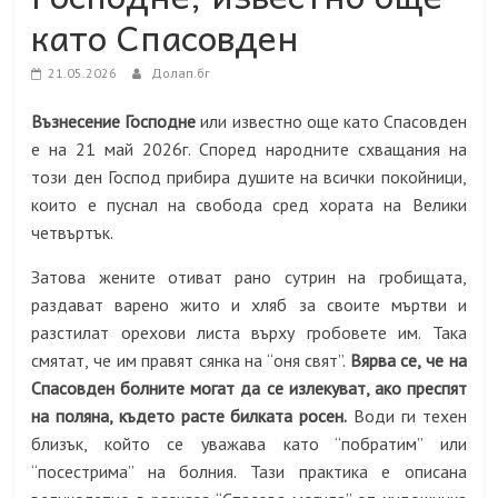
като Спасовден
21.05.2026
Долап.бг
Възнесение Господне
или известно още като Спасовден
e
на 21 май 2026г.
Според народните схващания на
този ден Господ прибира душите на всички покойници,
които е пуснал на свобода сред хората на Велики
четвъртък.
Затова жените отиват рано сутрин на гробищата,
раздават варено жито и хляб за своите мъртви и
разстилат орехови листа върху гробовете им. Така
смятат, че им правят сянка на “оня свят”.
Вярва се, че на
Спасовден болните могат да се излекуват, ако преспят
на поляна, където расте билката росен.
Води ги техен
близък, който се уважава като “побратим” или
“посестрима” на болния. Тази практика е описана