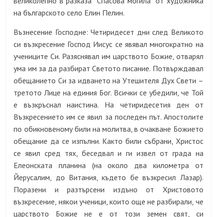
великолепно в разказа “Спасова могила” от художника
на българското село Елин Пелин.
Възнесение Господне: Четиридесет дни след Великото
си възкресение Господ Иисус се явявал многократно на
учениците Си. Разяснявал им царството Божие, отварял
ума им за да разбират Светото писание. Потвърждавал
обещанието Си за идването на Утешителя Дух Свети –
третото Лице на единия Бог. Всички се убедили, че Той
е възкръснал наистина. На четиридесетия ден от
Възкресението им се явил за последен път. Апостолите
по обикновеному били на молитва, в очакване Божието
обещание да се изпълни. Както били събрани, Христос
се явил сред тях, беседвал и ги извел от града на
Елеонската планина (на около два километра от
Йерусалим, до Витания, където бе възкресил Лазар).
Поразени и разтърсени издъно от Христовото
възкресение, някои ученици, които още не разбирали, че
царството Божие не е от този земен свят, си