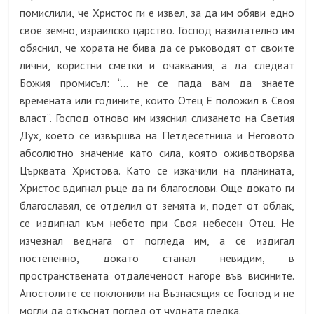
помислили, че Христос ги е извел, за да им обяви едно
свое земно, израилско царство. Господ назидателно им
обяснил, че хората не бива да се ръководят от своите
лични, користни сметки и очаквания, а да следват
Божия промисъл: “… не се пада вам да знаете
времената или годините, които Отец Е положил в Своя
власт”. Господ отново им изяснил слизането на Светия
Дух, което се извършва на Петдесетница и Неговото
абсолютно значение като сила, която оживотворява
Църквата Христова. Като се изкачили на планината,
Христос вдигнал ръце да ги благослови. Още докато ги
благославял, се отделил от земята и, подет от облак,
се издигнал към небето при Своя небесен Отец. Не
изчезнал веднага от погледа им, а се издигал
постепенно, докато станал невидим, в
пространствената отдалеченост нагоре във висините.
Апостолите се поклонили на Възнасящия се Господ и не
могли да откъснат поглед от чудната гледка.