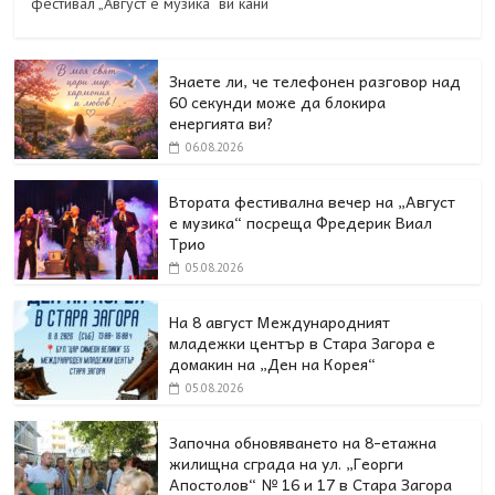
фестивал „Август е музика“ ви кани
Знаете ли, че телефонен разговор над
60 секунди може да блокира
енергията ви?
06.08.2026
Втората фестивална вечер на „Август
е музика“ посреща Фредерик Виал
Трио
05.08.2026
На 8 август Международният
младежки център в Стара Загора е
домакин на „Ден на Корея“
05.08.2026
Започна обновяването на 8-етажна
жилищна сграда на ул. „Георги
Апостолов“ № 16 и 17 в Стара Загора