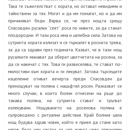
Така те съжителстват с хората, но остават невидими и
тайнствени за тях. Могат и да им помагат, но и да им
причиняват беди. Вярва се, че през нощта срещу
Спасовден русалки “сеят” роса по нивите, за да станат
плодородни. И тази роса има и целебна сила. Затова на
сутринта хората излизат и се търкалят в росната трева,
за да са здрави през годината. Казват, че в тази нощ
русалките минават да оберат цветчетата на росена, за
да се накичат с тях. Това ги развеселява, те стават по-
милостиви към хората и ги лекуват. Затова търсещите
изцеление отиват вечерта преди Спасовден да
пренощуват на поляна с нацъфтял росен. Разказват се
много случаи, в които болни отнесени на ръце до
такава поляна, на сутринта стават и тръгват
излекувани. Нощуването на росенова поляна е
съпроводено с ритуални действия. Край болния цяла
нощ будува здрав човек, който е приел да стане като
негов брат или сестра за цял живот чрез специален