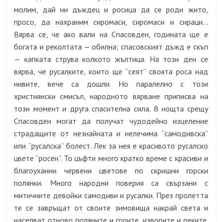
молим, дай ни дъждец и росица да се роди жито,
просо, да нахраним сиромаси, сиромаси и сираци…
Вярва се, че ако вали на Спасовден, годината ще е
богата и реколтата — обилна; спасовският дъжд е скъп
— капката струва колкото жълтица. На този ден се
вярва, че русалките, които ще “сеят” своята роса над
нивите, вече са дошли. Но паралелно с този
християнски смисъл, народното вярване приписва на
този момент и друга спасителна сила. В нощта срещу
Спасовден могат да получат чудодейно изцеление
страдащите от незнайната и нелечима “самодивска”
или “русалска” болест. Лек за нея е красивото русалско
цвете “росен”. То цъфти много кратко време с красиви и
благоуханни червени цветове по скришни горски
полянки. Много народни поверия са свързани с
митичните девойки самодиви и русалки. През пролетта
те се завръщат от своите зимовища накрай света и
населват отново поляните и горите, изворите и реките.