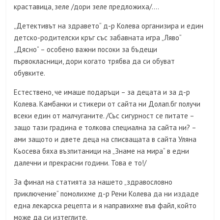
краставица, зеле /дори зеле предложиха/….
„Детективът на здравето“ д-р Колева организира и един
детско-родителски кръг със забавната игра „Ляво“
„Дясно“ – особено важни посоки за бъдещи
първокласници, дори когато трябва да си обуват
обувките.
Естествено, че имаше подаръци – за децата и за д-р
Колева. Камбанки и стикери от сайта ни Долап.бг получи
всеки един от малчуганите. /Със сигурност се питате –
защо тази градина е толкова специална за сайта ни? –
ами защото и двете деца на списващата в сайта Уляна
Кьосева бяха възпитаници на „Знаме на мира“ в едни
далечни и прекрасни години. Това е то!/
За финал на статията за нашето „здравословно
приключение“ помолихме д-р Рени Колева да ни издаде
една лекарска рецепта и я направихме във файл, който
може да си изтеглите.