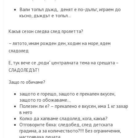
Вали топъл дъжд, денят е по-дълъг, играем до
късно, дъждът е топъл…
Какъв сезон следва след пролетта?
– лятото, имам рожден ден, ходим на море, ядем
сладолед
Е, тук вече се „роди“ централната тема на срещата –
СЛАДОЛЕДЪТ!
Защо го обичаме?
защото е горещо, защото е прекален вкусен,
защото го обожаваме…
Полезен ли е? – прекалено е вкусен, има 1 кг захар
в него
Колко да хапваме сладолед, кога, какъв?
Отговорите бяха: следобед, след детската
градина, а за количеството?!!! Без ограничения,
настояваха децата.