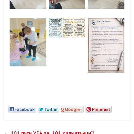
Facebook
Twitter
Google+
Pinterest
←
101 пъти УРА за „101 далматинци“!