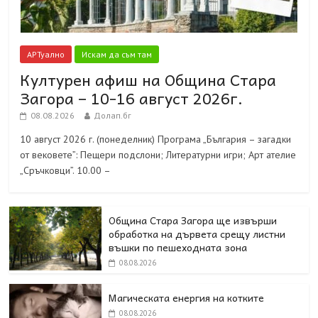
АРТуално
Искам да съм там
Културен афиш на Община Стара
Загора – 10-16 август 2026г.
08.08.2026
Долап.бг
10 август 2026 г. (понеделник) Програма „България – загадки
от вековете”: Пещери подслони; Литературни игри; Арт ателие
„Сръчковци”. 10.00 –
Община Стара Загора ще извърши
обработка на дървета срещу листни
въшки по пешеходната зона
08.08.2026
Магическата енергия на котките
08.08.2026