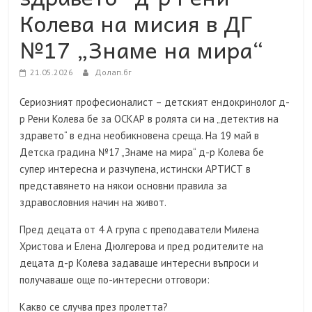
Колева на мисия в ДГ
№17 „Знаме на мира“
21.05.2026
Долап.бг
Сериозният професионалист – детският ендокринолог д-
р Рени Колева бе за ОСКАР в ролята си на „детектив на
здравето“ в една необикновена среща. На 19 май в
Детска градина №17 „Знаме на мира“ д-р Колева бе
супер интересна и разчупена, истински АРТИСТ в
представянето на някои основни правила за
здравословния начин на живот.
Пред децата от 4 А група с преподаватели Милена
Христова и Елена Дюлгерова и пред родителите на
децата д-р Колева задаваше интересни въпроси и
получаваше още по-интересни отговори:
Какво се случва през пролетта?