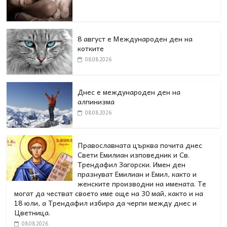
8 август е Международен ден на
котките
08.08.2026
Днес е международен ден на
алпинизма
08.08.2026
Православната църква почита днес
Свети Емилиан изповедник и Св.
Трендафил Загорски. Имен ден
празнуват Емилиан и Емил, както и
женските производни на имената. Те
могат да честват своето име още на 30 май, както и на
18 юли, а Трендафил избира да черпи между днес и
Цветница.
08.08.2026