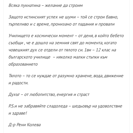
Всяка пукнатина – желание да строим
Защото истинският успех не шуми – той се строи бавно,
търпеливо и с време, пронизано от падания и провали
Училището е космически момент – от деня, в който бебето
съобщи , че е дошло на земния свят до момента, когато
човешкият дух се отдели от тялото си. 1ви – 12 клас на
българското училище – няколко малки стъпки към
образованието
Тялото – то се нуждае от разумно хранене, вода, движение
и радости.
Духът – от любопитство, енергия и страст
P.S.и не забравяйте сладоледа – шедьовър на удоволствие
и здраве!
Д-р Рени Колева