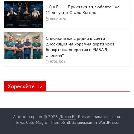
L.O.V.E. — „Приказка за любовта“ на
12 август в Стара Загора
08.08.2026
Спасиха мъж с рядка в света
дисекация на коремна аорта чрез
безкръвна операция в УМБАЛ
„Тракия“
07.08.2026
Харесайте ни
Авторско право © 2026
Долап БГ
. Всички права запазени.
Тема: ColorMag от
ThemeGrill
. Задвижван от
WordPress
.