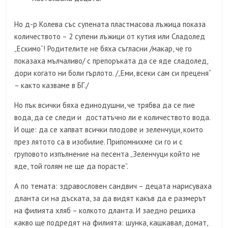
Но д-р Колева със супената пластмасова лъжица показа
количеството – 2 супени лъжици от кутия или Сладолед
„Ескимо“! Родителите не бяха съгласни /макар, че го
показаха мълчаливо/ с препоръката да се яде сладолед,
дори когато ни боли гърлото. /„Еми, всеки сам си преценя“
– както казваме в БГ./
Но пък всички бяха единодушни, че трябва да се пие
вода, да се следи и достатъчно ли е количеството вода.
И още: да се хапват всички плодове и зеленчуци, които
през лятото са в изобилие. Припомнихме си го и с
груповото изпълнение на песента „Зеленчуци който не
яде, той голям не ще да порасте“.
А по темата: здравословен сандвич – децата нарисуваха
дланта си на дъската, за да видят какъв да е размерът
на филията хляб – колкото дланта. И заедно решиха
какво ще подредят на филията: шунка, кашкавал, домат,