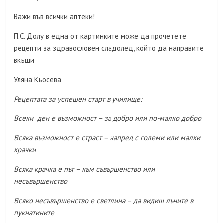
Важи във всички аптеки!
П.С. Долу в една от картинките може да прочетете
рецепти за здравословен сладолед, който да направите
вкъщи
Уляна Кьосева
Рецептата за успешен старт в училище:
Всеки ден е възможност – за добро или по-малко добро
Всяка възможност е страст – напред с големи или малки
крачки
Всяка крачка е път – към съвършенство или
несъвършенство
Всяко несъвършенство е светлина – да видиш лъчите в
пукнатините