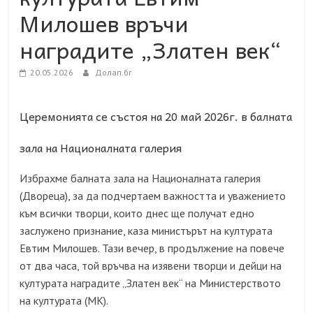
Милошев връчи
наградите „Златен век“
20.05.2026
Долап.бг
Церемонията се състоя на 20 май 2026г. в балната
зала на Националната галерия
Избрахме балната зала на Националната галерия
(Двореца), за да подчертаем важността и уважението
към всички творци, които днес ще получат едно
заслужено признание, каза министърът на културата
Евтим Милошев. Тази вечер, в продължение на повече
от два часа, той връчва на изявени творци и дейци на
културата наградите „Златен век“ на Министерството
на културата (МК).