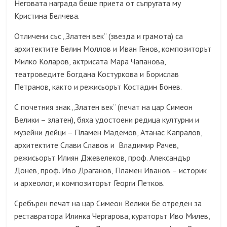
Неговата награда беше приета от съпругата му
Кристина Белчева.
Отличени със „Златен век“ (звезда и грамота) са
архитектите Белин Моллов и Иван Генов, композиторът
Милко Коларов, актрисата Мара Чапанова,
театроведите Богдана Костуркова и Борислав
Петранов, както и режисьорът Костадин Бонев.
С почетния знак „Златен век“ (печат на цар Симеон
Велики – златен), бяха удостоени редица културни и
музейни дейци – Пламен Мадемов, Атанас Капралов,
архитектите Слави Славов и Владимир Рачев,
режисьорът Илиян Джевелеков, проф. Александър
Донев, проф. Иво Драганов, Пламен Иванов – историк
и археолог, и композиторът Георги Петков.
Сребърен печат на цар Симеон Велики бе отреден за
реставратора Илинка Чергарова, кураторът Иво Милев,