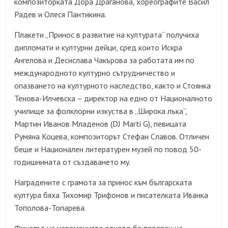
композиторката Дора Драганова, хореографите Васил
Радев и Олеся Пантикина.
Плакети „Принос в развитие на културата“ получиха
дипломати и културни дейци, сред които Искра
Ангелова и Десислава Чакърова за работата им по
международното културно сътрудничество и
опазването на културното наследство, както и Стоянка
Тенова-Илчевска – директор на едно от Националното
училище за фолклорни изкуства в „Широка лъка”,
Мартин Иванов Младенов (DJ Marti G), певицата
Румяна Коцева, композиторът Стефан Славов. Отличен
беше и Национален литературен музей по повод 50-
годишнината от създаването му.
Наградените с грамота за принос към българската
култура бяха Тихомир Трифонов и писателката Иванка
Тополова-Топарева.