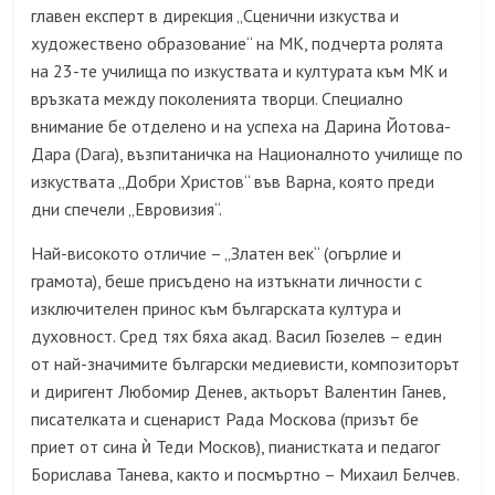
главен експерт в дирекция „Сценични изкуства и
художествено образование“ на МК, подчерта ролята
на 23-те училища по изкуствата и културата към МК и
връзката между поколенията творци. Специално
внимание бе отделено и на успеха на Дарина Йотова-
Дара (Dara), възпитаничка на Националното училище по
изкуствата „Добри Христов“ във Варна, която преди
дни спечели „Евровизия“.
Най-високото отличие – „Златен век“ (огърлие и
грамота), беше присъдено на изтъкнати личности с
изключителен принос към българската култура и
духовност. Сред тях бяха акад. Васил Гюзелев – един
от най-значимите български медиевисти, композиторът
и диригент Любомир Денев, актьорът Валентин Ганев,
писателката и сценарист Рада Москова (призът бе
приет от сина ѝ Теди Москов), пианистката и педагог
Борислава Танева, както и посмъртно – Михаил Белчев.