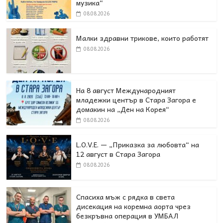
музика“
08.08.2026
Малки здравни трикове, които работят
08.08.2026
На 8 август Международният
младежки център в Стара Загора е
домакин на „Ден на Корея“
08.08.2026
L.O.V.E. — „Приказка за любовта“ на
12 август в Стара Загора
08.08.2026
Спасиха мъж с рядка в света
дисекация на коремна аорта чрез
безкръвна операция в УМБАЛ