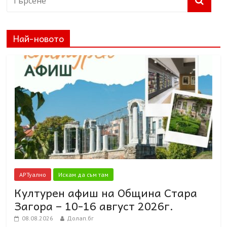
Най-новото
АРТуално
Искам да съм там
Културен афиш на Община Стара
Загора – 10-16 август 2026г.
08.08.2026
Долап.бг