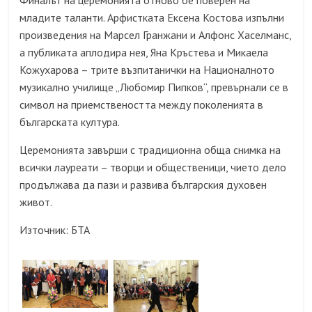
Финалът на церемонията отново бе поверен на
младите таланти. Арфистката Ексена Костова изпълни
произведения на Марсел Гранжани и Алфонс Хаселманс,
а публиката аплодира нея, Яна Кръстева и Микаела
Кожухарова – трите възпитанички на Националното
музикално училище „Любомир Пипков“, превърнали се в
символ на приемствеността между поколенията в
българската култура.
Церемонията завърши с традиционна обща снимка на
всички лауреати – творци и общественици, чието дело
продължава да пази и развива българския духовен
живот.
Източник: БТА