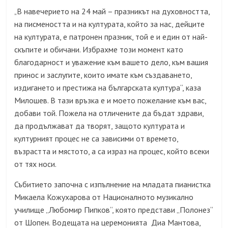
В навечерието на 24 май – празникът на духовността,
„
на писмеността и на културата, който за нас, дейците
на културата, е патронен празник, той е и един от най-
скъпите и обичани. Избрахме този момент като
благодарност и уважение към вашето дело, към вашия
принос и заслугите, които имате към създаването,
издигането и престижа на българската култура“, каза
Милошев. В тази връзка е и моето пожелание към вас,
добави той. Пожела на отличените да бъдат здрави,
да продължават да творят, защото културата и
културният процес не са зависими от времето,
възрастта и мястото, а са израз на процес, който всеки
от тях носи.
Събитието започна с изпълнение на младата пианистка
Микаела Кожухарова от Националното музикално
училище „Любомир Пипков“, която представи „Полонез“
от Шопен. Водещата на церемонията Диа Мантова,