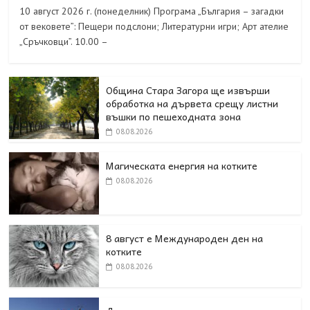
10 август 2026 г. (понеделник) Програма „България – загадки
от вековете”: Пещери подслони; Литературни игри; Арт ателие
„Сръчковци”. 10.00 –
Община Стара Загора ще извърши
обработка на дървета срещу листни
въшки по пешеходната зона
08.08.2026
Магическата енергия на котките
08.08.2026
8 август е Международен ден на
котките
08.08.2026