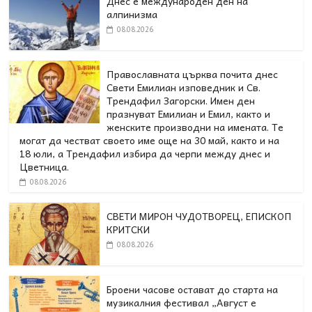
Днес е международен ден на
алпинизма
08.08.2026
Православната църква почита днес
Свети Емилиан изповедник и Св.
Трендафил Загорски. Имен ден
празнуват Емилиан и Емил, както и
женските производни на имената. Те
могат да честват своето име още на 30 май, както и на
18 юли, а Трендафил избира да черпи между днес и
Цветница.
08.08.2026
СВЕТИ МИРОН ЧУДОТВОРЕЦ, ЕПИСКОП
КРИТСКИ
08.08.2026
Броени часове остават до старта на
музикалния фестивал „Август е