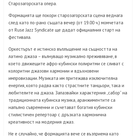
Старозагорската опера.
Формацията ще покори старозагорската сцена веднага
след като по-рано същата вечер (от 19.00 ч.) момчетата
от Ruse Jazz Syndicate ще дадат официалния старт на
фестивала.
Оркестърът е истинско въплъщение на същността на
латино джаза – вълнуващо музикално преживяване, в
което движещите афро-кубински полиритми се сливат с
колоритни джазови хармонии и вдъхновени
импровизации. Музиката им притежава изключителна
енергия, която радва както страстните танцьори, така и
любителите на джаза. Запазвайки характерния „сабор“ на
традиционната кубинска музика, аранжиментите са
напълно съвременни и съчетават богатия кубински
стилистичен репертоар с дръзката хармонична
креативност на модерния джаз.
Не е случайно, че формацията вече се възприема като