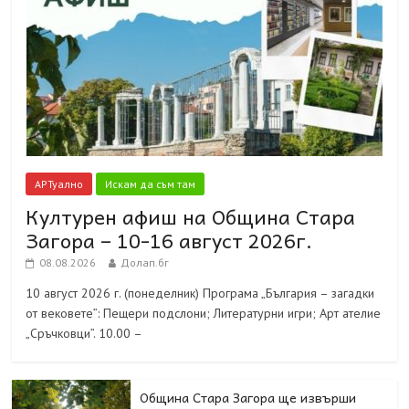
АРТуално
Искам да съм там
Културен афиш на Община Стара
Загора – 10-16 август 2026г.
08.08.2026
Долап.бг
10 август 2026 г. (понеделник) Програма „България – загадки
от вековете”: Пещери подслони; Литературни игри; Арт ателие
„Сръчковци”. 10.00 –
Община Стара Загора ще извърши