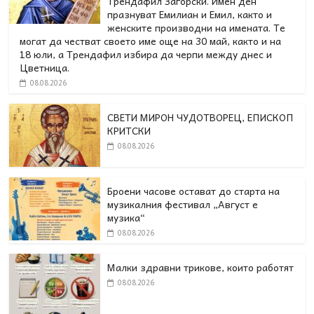
Трендафил Загорски. Имен ден
празнуват Емилиан и Емил, както и
женските производни на имената. Те
могат да честват своето име още на 30 май, както и на
18 юли, а Трендафил избира да черпи между днес и
Цветница.
08.08.2026
СВЕТИ МИРОН ЧУДОТВОРЕЦ, ЕПИСКОП
КРИТСКИ
08.08.2026
Броени часове остават до старта на
музикалния фестивал „Август е
музика“
08.08.2026
Малки здравни трикове, които работят
08.08.2026