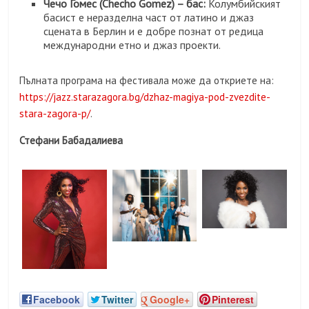
Чечо Гомес (Checho Gomez) – бас:
Колумбийският
басист е неразделна част от латино и джаз
сцената в Берлин и е добре познат от редица
международни етно и джаз проекти.
Пълната програма на фестивала може да откриете на:
https://jazz.starazagora.bg/dzhaz-magiya-pod-zvezdite-
stara-zagora-p/
.
Стефани Бабадалиева
Facebook
Twitter
Google+
Pinterest