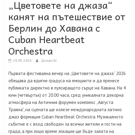
„Цветовете на джаза“
канят на пътешествие от
Берлин до Хавана с
Cuban Heartbeat
Orchestra
19.05.2026
Долап.бг
Първата фестивална вечер на „Цветовете на джаза“ 2026
обещава да вдигне градуса на емоциите и да пренесе
публиката директно в пулсиращото сърце на Хавана. На 4
юни (четвъртък) от 20.00 часа, сред уникалната декорна
атмосфера на Античния форумен комплекс „Августа
Траяна“, на сцената ще излезе международната латино
джаз формация Cuban Heartbeat Orchestra. Музикалното
събитие е с вход свободен за всички жители и гости на
града, а при лошо време локация ще бъде залата на