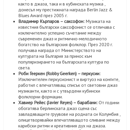
както в джаза, така и в кубинската музика ,
донесъл му престижната награда Berlin Jazz &
Blues Award през 2005 г.
Владимир Кърпаров – саксофон:
Музиката на
известния български саксофонист се отличава с
изключително успешно съчетание между
съвременен джаз и ритмично-мелодичното
богатство на българския фолклор. През 2020 г.
получава награда от Министерството на
културата на България за принос към
популяризирането на българската култура по
света.
Роби Гееркен (Robby Geerken) – перкусии:
Изключителен перкусионист и виртуоз на конгите,
работил с впечатляващ списък от световни джаз
музиканти, както и с утвърдени кубински
фолклорни формации.
Хавиер Рейес (Javier Reyes) – барабани:
От години
обогатява берлинската джаз сцена със
завладяващите груувове на родната си Колумбия ,
олицетворявайки впечатляващото сливане между
карибски ритми и креативния дух на джаза.