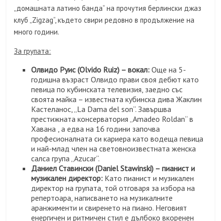
„домашната латино банда“ на прочутия берлински джаз
клуб „Zigzag“, където свири редовно в продължение на
много години.
За групата:
Олвидо Руис (Olvido Ruiz) – вокал:
Още на 5-
годишна възраст Олвидо прави своя дебют като
певица по кубинската телевизия, заедно със
своята майка – известната кубинска дива Жаклин
Кастеланос, „La Dama del son“. Завършва
престижната консерватория „Amadeo Roldan“ в
Хавана , а едва на 16 години започва
професионалната си кариера като водеща певица
и най-млад член на световноизвестната женска
салса група „Azucar“.
Даниел Ставински (Daniel Stawinski) – пианист и
музикален директор:
Като пианист и музикален
директор на групата, той отговаря за избора на
репертоара, написването на музикалните
аранжименти и свиренето на пиано. Неговият
енергичен и ритмичен стил е дълбоко вкоренен