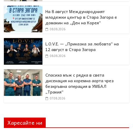
На 8 август Международният
младежки център в Стара Загора е
домакин на „Ден на Корея“
08.08.2026
L.O.V.E. — „Приказка за любовта“ на
12 август в Стара Загора
08.08.2026
Спасиха мъж с рядка в света
дисекация на коремна аорта чрез
безкръвна операция в УМБАЛ
„Тракия“
07.08.2026
Харесайте ни