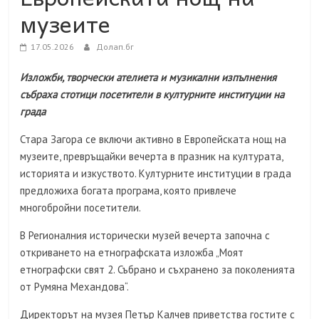
музеите
17.05.2026
Долап.бг
Изложби, творчески ателиета и музикални изпълнения
събраха стотици посетители в културните институции на
града
Стара Загора се включи активно в Европейската нощ на
музеите, превръщайки вечерта в празник на културата,
историята и изкуството. Културните институции в града
предложиха богата програма, която привлече
многобройни посетители.
В Регионалния исторически музей вечерта започна с
откриването на етнографската изложба „Моят
етнографски свят 2. Събрано и съхранено за поколенията
от Румяна Механдова“.
Директорът на музея Петър Калчев приветства гостите с