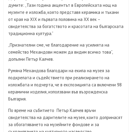
думите: „Тази година акцентът в Европейската нощ на
музеите е изложба, която представя керамика и тъкани
от края на XIX и първата половина на XX век –
свидетелства за богатството и красотата на българската
традиционна култура.“
„Признателни сме, че благодарение на усилията на
семейство Механдови можем да видим всичко това“,
допълни Петър Калчев.
Румяна Механдова благодари на екипа на музея за
подкрепата и съдействието при реализирането на
изложбата и подчерта, че в експозицията са включени 98
керамични изделия, използвани във възрожденска
България.
По време на събитието Петър Калчев връчи
свидетелства на дарителите на музея, които допринасят
за обогатяването на музейните фондове и за
съхраняването на културното наследство.