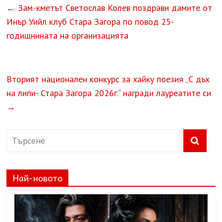
←
Зам.-кметът Светослав Колев поздрави дамите от
Инър Уийл клуб Стара Загора по повод 25-
годишнината на организацията
Вторият национален конкурс за хайку поезия „С дъх
на липи- Стара Загора 2026г.“ награди лауреатите си
→
Най-новото