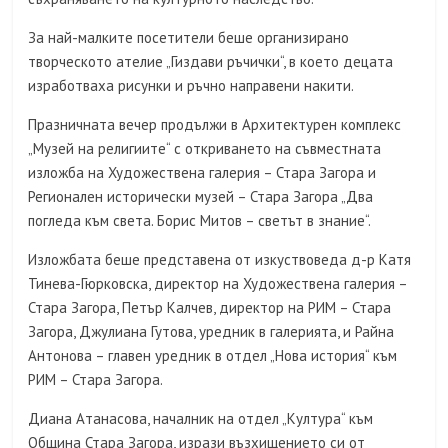
За най-малките посетители беше организирано
творческото ателие „Гиздави ръчички“, в което децата
изработваха рисунки и ръчно направени накити.
Празничната вечер продължи в Архитектурен комплекс
„Музей на религиите“ с откриването на съвместната
изложба на Художествена галерия – Стара Загора и
Регионален исторически музей – Стара Загора „Два
погледа към света. Борис Митов – светът в знание“.
Изложбата беше представена от изкуствоведа д-р Катя
Тинева-Гюрковска, директор на Художествена галерия –
Стара Загора, Петър Калчев, директор на РИМ – Стара
Загора, Джулиана Гутова, уредник в галерията, и Райна
Антонова – главен уредник в отдел „Нова история“ към
РИМ – Стара Загора.
Диана Атанасова, началник на отдел „Култура“ към
Община Стара Загора, изрази възхищението си от