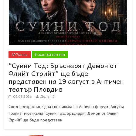
АРТуално
Искам да съм там
“Суини Тод: Бръснарят Демон от
Флийт Стрийт” ще бъде
представен на 19 август в Античен
театър Пловдив
09.08.2026
Долап.бг
След прекрасните два спектакъла на Античен форум „Августа
Траяна“ мюзикълът “Суини Тод: Бръснарят Демон от Флийт
Стрийт” ще бъде представен