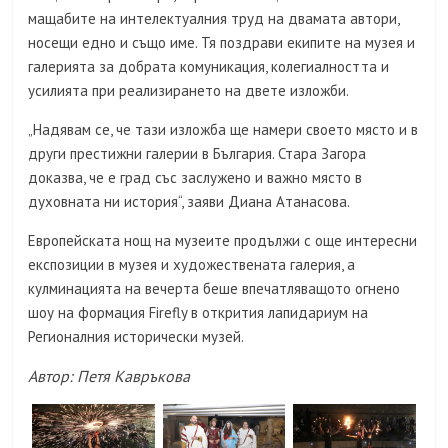
мащабите на интелектуалния труд на двамата автори,
носещи едно и също име. Тя поздрави екипите на музея и
галерията за добрата комуникация, колегиалността и
усилията при реализирането на двете изложби.
„Надявам се, че тази изложба ще намери своето място и в
други престижни галерии в България. Стара Загора
доказва, че е град със заслужено и важно място в
духовната ни история“, заяви Диана Атанасова.
Европейската нощ на музеите продължи с още интересни
експозиции в музея и художествената галерия, а
кулминацията на вечерта беше впечатляващото огнено
шоу на формация Firefly в открития лапидариум на
Регионалния исторически музей.
Автор: Петя Кавръкова