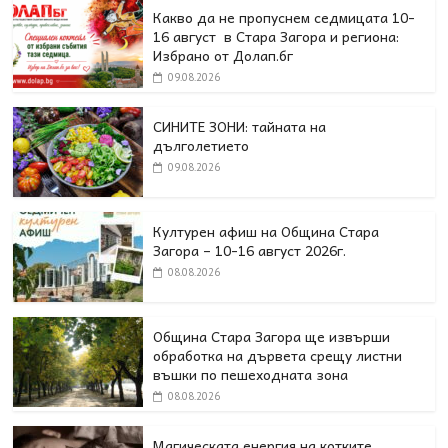
Какво да не пропуснем седмицата 10-
16 август в Стара Загора и региона:
Избрано от Долап.бг
09.08.2026
СИНИТЕ ЗОНИ: тайната на
дълголетието
09.08.2026
Културен афиш на Община Стара
Загора – 10-16 август 2026г.
08.08.2026
Община Стара Загора ще извърши
обработка на дървета срещу листни
въшки по пешеходната зона
08.08.2026
Магическата енергия на котките