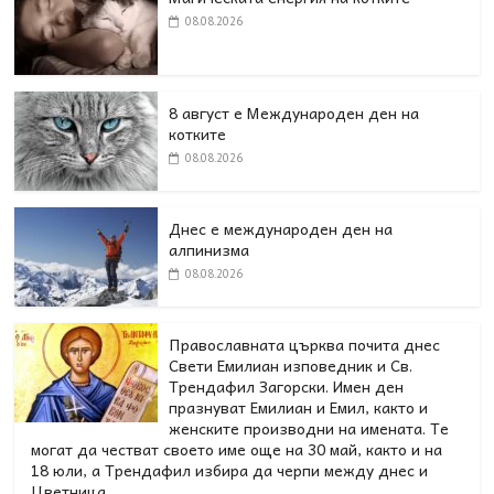
08.08.2026
8 август е Международен ден на
котките
08.08.2026
Днес е международен ден на
алпинизма
08.08.2026
Православната църква почита днес
Свети Емилиан изповедник и Св.
Трендафил Загорски. Имен ден
празнуват Емилиан и Емил, както и
женските производни на имената. Те
могат да честват своето име още на 30 май, както и на
18 юли, а Трендафил избира да черпи между днес и
Цветница.