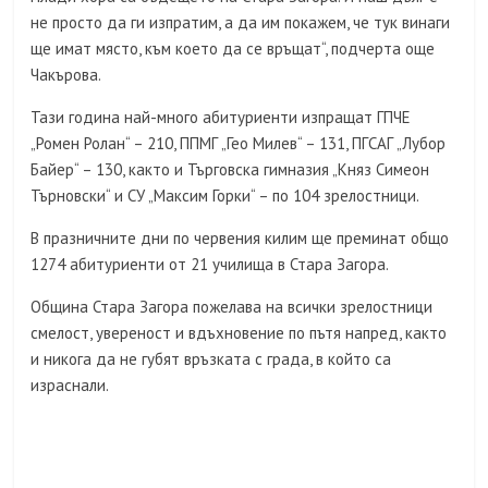
не просто да ги изпратим, а да им покажем, че тук винаги
ще имат място, към което да се връщат“, подчерта още
Чакърова.
Тази година най-много абитуриенти изпращат ГПЧЕ
„Ромен Ролан“ – 210, ППМГ „Гео Милев“ – 131, ПГСАГ „Лубор
Байер“ – 130, както и Търговска гимназия „Княз Симеон
Търновски“ и СУ „Максим Горки“ – по 104 зрелостници.
В празничните дни по червения килим ще преминат общо
1274 абитуриенти от 21 училища в Стара Загора.
Община Стара Загора пожелава на всички зрелостници
смелост, увереност и вдъхновение по пътя напред, както
и никога да не губят връзката с града, в който са
израснали.