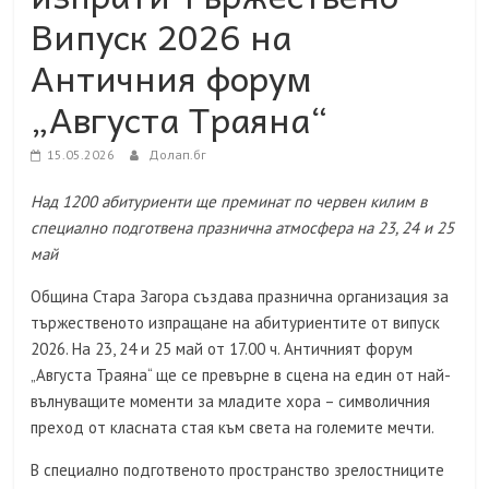
Випуск 2026 на
Античния форум
„Августа Траяна“
15.05.2026
Долап.бг
Над 1200 абитуриенти ще преминат по червен килим в
специално подготвена празнична атмосфера на 23, 24 и 25
май
Община Стара Загора създава празнична организация за
тържественото изпращане на абитуриентите от випуск
2026. На 23, 24 и 25 май от 17.00 ч. Античният форум
„Августа Траяна“ ще се превърне в сцена на един от най-
вълнуващите моменти за младите хора – символичния
преход от класната стая към света на големите мечти.
В специално подготвеното пространство зрелостниците