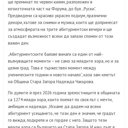
ще преминат по червен килим, разположен в
югоизточната част на Форума, до бул. „Руски“.
Предвидени са красиво украсен подиум, празнични
декори, кътове за снимки и музика, които ще допринесат
за атмосферата на трите абитуриентски вечери и ще
създадат възможност всеки да запази спомен от този
важен ден.
„Абитуриентските балове винаги са един от най-
вълнуващите моменти – не само за младите хора, но и за
целия град. Това е тържествен момент между
ученическите години и новото начало“, каза зам.-кметът
на Община Стара Загора Надежда Чакърова.
По думите ѝ през 2026 година зрелостниците в общината
са 1274 млади хора, които поемат по своя път с мечти,
амбиции и надежди. „Искаме да дадем на всеки
абитуриент усещането, че този ден е значим, че градът
го вижда, подкрепя и се гордее с него. Защото тези
млади хора са бъдещето на Стара Загора. И наш дълг е