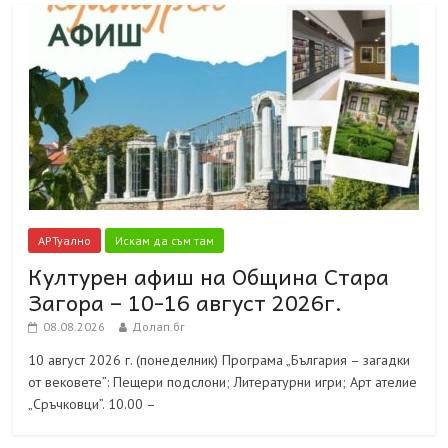
АРТуално
Искам да съм там
Културен афиш на Община Стара
Загора – 10-16 август 2026г.
08.08.2026
Долап.бг
10 август 2026 г. (понеделник) Програма „България – загадки
от вековете”: Пещери подслони; Литературни игри; Арт ателие
„Сръчковци”. 10.00 –