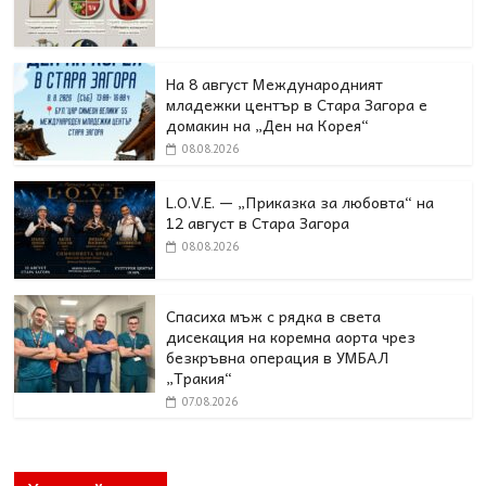
На 8 август Международният
младежки център в Стара Загора е
домакин на „Ден на Корея“
08.08.2026
L.O.V.E. — „Приказка за любовта“ на
12 август в Стара Загора
08.08.2026
Спасиха мъж с рядка в света
дисекация на коремна аорта чрез
безкръвна операция в УМБАЛ
„Тракия“
07.08.2026