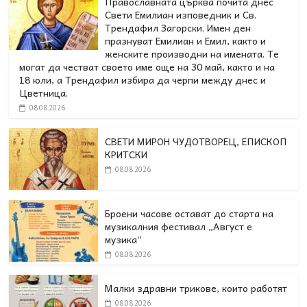
Православната църква почита днес
Свети Емилиан изповедник и Св.
Трендафил Загорски. Имен ден
празнуват Емилиан и Емил, както и
женските производни на имената. Те
могат да честват своето име още на 30 май, както и на
18 юли, а Трендафил избира да черпи между днес и
Цветница.
08.08.2026
СВЕТИ МИРОН ЧУДОТВОРЕЦ, ЕПИСКОП
КРИТСКИ
08.08.2026
Броени часове остават до старта на
музикалния фестивал „Август е
музика“
08.08.2026
Малки здравни трикове, които работят
08.08.2026